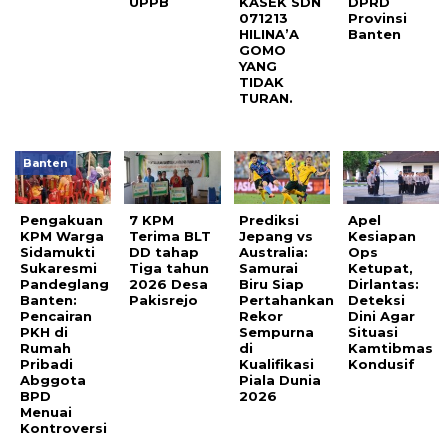
UPPB
KASEK SDN
DPRD
071213
Provinsi
HILINA’A
Banten
GOMO
YANG
TIDAK
TURAN.
Banten
Pengakuan
7 KPM
Prediksi
Apel
KPM Warga
Terima BLT
Jepang vs
Kesiapan
Sidamukti
DD tahap
Australia:
Ops
Sukaresmi
Tiga tahun
Samurai
Ketupat,
Pandeglang
2026 Desa
Biru Siap
Dirlantas:
Banten:
Pakisrejo
Pertahankan
Deteksi
Pencairan
Rekor
Dini Agar
PKH di
Sempurna
Situasi
Rumah
di
Kamtibmas
Pribadi
Kualifikasi
Kondusif
Abggota
Piala Dunia
BPD
2026
Menuai
Kontroversi