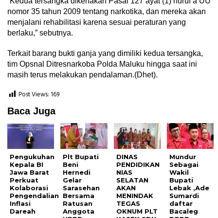
“Kedua tersangka dikenakan Pasal 127 ayat (1) huruf a UU
nomor 35 tahun 2009 tentang narkotika, dan mereka akan
menjalani rehabilitasi karena sesuai peraturan yang
berlaku,” sebutnya.
Terkait barang bukti ganja yang dimiliki kedua tersangka,
tim Opsnal Ditresnarkoba Polda Maluku hingga saat ini
masih terus melakukan pendalaman.(Dhet).
Post Views:
169
Baca Juga
Pengukuhan
Plt Bupati
DINAS
Mundur
Kepala BI
Beni
PENDIDIKAN
Sebagai
Jawa Barat
Hernedi
NIAS
Wakil
Perkuat
Gelar
SELATAN
Bupati
Kolaborasi
Sarasehan
AKAN
Lebak ,Ade
Pengendalian
Bersama
MENINDAK
Sumardi
Inflasi
Ratusan
TEGAS
daftar
Dareah
Anggota
OKNUM PLT
Bacaleg