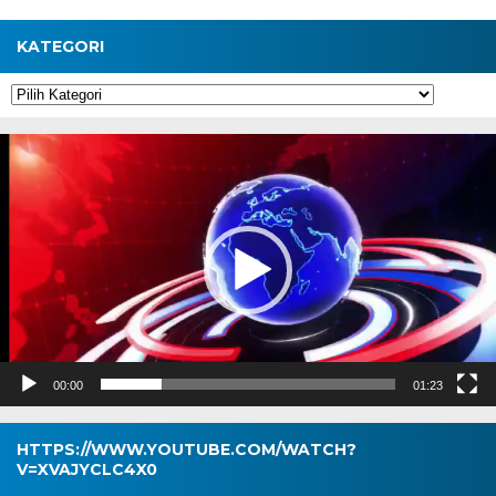
KATEGORI
Kategori
Pemutar
Video
00:00
01:23
HTTPS://WWW.YOUTUBE.COM/WATCH?
V=XVAJYCLC4X0