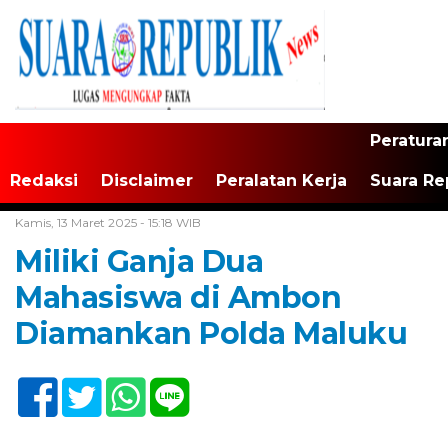
Peratura
Redaksi
Disclaimer
Peralatan Kerja
Suara Re
Home /
Tak Berkategori
Kamis, 13 Maret 2025 - 15:18 WIB
Miliki Ganja Dua
Mahasiswa di Ambon
Diamankan Polda Maluku