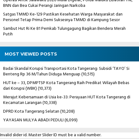
Operasi Antik Salawaku 2026 Mulai Digelar, Polda Maluku Libatkan TNI,
BNN dan Bea Cukai Perangi Jaringan Narkoba
Satgas TMMD Ke-129 Pastikan Kesehatan Warga Masyarakat dan
Personel Tetap Prima Demi Suksesnya TMMD di Kampung Sesor
Sambut Hut Ri Ke 81 Pemkab Tulungagung Bagikan Bendera Merah
Putih
MOST VIEWED POSTS
Badai Skandal Korupsi Transportasi Kota Tangerang: Subsidi ‘TAYO’ Si
Benteng Rp 36 M/Tahun Diduga Menguap
(10,515)
HUT ke – 33, DPMPTSP Kota Tangerang Raih Predikat Wilayah Bebas
dari Korupsi (WBK)
(10,373)
Merajut Kebersamaan di Usia ke-33: Perayaan HUT Kota Tangerang di
Kecamatan Larangan
(10,338)
DPRD Kota Tangerang Selatan
(10,208)
YAYASAN MULYA ABADI PEDULI
(6,099)
Invalid slider id. Master Slider ID must be a valid number.