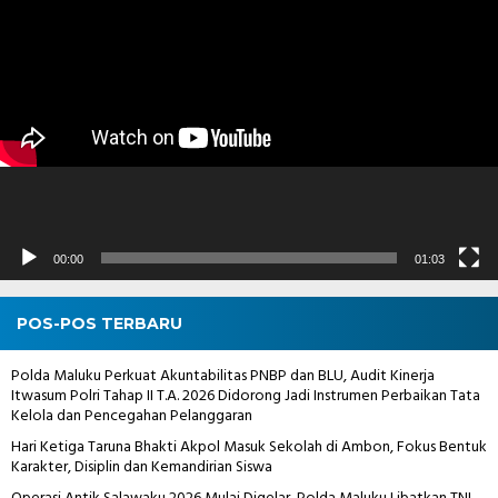
Pemutar
Video
00:00
01:03
POS-POS TERBARU
Polda Maluku Perkuat Akuntabilitas PNBP dan BLU, Audit Kinerja
Itwasum Polri Tahap II T.A. 2026 Didorong Jadi Instrumen Perbaikan Tata
Kelola dan Pencegahan Pelanggaran
Hari Ketiga Taruna Bhakti Akpol Masuk Sekolah di Ambon, Fokus Bentuk
Karakter, Disiplin dan Kemandirian Siswa