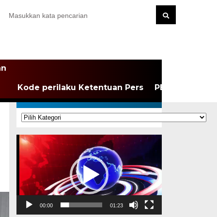
an
Kode perilaku Ketentuan Pers
PEDOMAN MEDI
KATEGORI
Kategori
Pemutar
Video
00:00
01:23