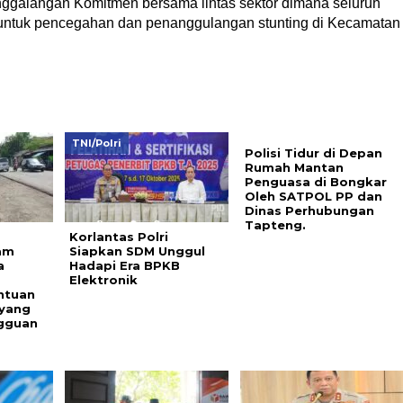
enggalangan Komitmen bersama lintas sektor dimana seluruh
 untuk pencegahan dan penanggulangan stunting di Kecamatan
TNI/Polri
Polisi Tidur di Depan
Rumah Mantan
Penguasa di Bongkar
Oleh SATPOL PP dan
Dinas Perhubungan
Tapteng.
Korlantas Polri
am
Siapkan SDM Unggul
a
Hadapi Era BPKB
Elektronik
ntuan
 yang
gguan