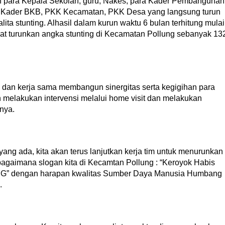
 para Kepala Sekolah, guru, Nakes, para Kader Pembangunan
, Kader BKB, PKK Kecamatan, PKK Desa yang langsung turun
ta stunting. Alhasil dalam kurun waktu 6 bulan terhitung mulai
at turunkan angka stunting di Kecamatan Pollung sebanyak 13
as dan kerja sama membangun sinergitas serta kegigihan para
ah melakukan intervensi melalui home visit dan melakukan
nya.
ang ada, kita akan terus lanjutkan kerja tim untuk menurunkan
agaimana slogan kita di Kecamtan Pollung : “Keroyok Habis
ING” dengan harapan kwalitas Sumber Daya Manusia Humbang
.