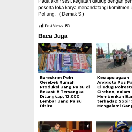
Pada akhir sesi, kegiatan ditutup dengan p
peserta loka karya menandatangi komitmen
Pollung. ( Demak S )
Post Views:
153
Baca Juga
Bareskrim Polri
Kesiapsiagaan
Gerebek Rumah
Anggota Pos P
Produksi Uang Palsu di
Ciledug Polrest
Bekasi: 8 Tersangka
Cirebon, dalam
Ditangkap, 12.000
Memberikan Ba
Lembar Uang Palsu
terhadap Sopir
Disita
Mengalami Gan