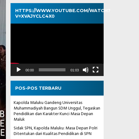
HTTPS://WWW.YOUTUBE.COM/WATCH?
V=XVAJYCLC4X0
Pemutar
Video
00:00
01:03
POS-POS TERBARU
Kapolda Maluku Gandeng Universitas
Muhammadiyah Bangun SDM Unggul, Tegaskan
Pendidikan dan Karakter Kunci Masa Depan
Maluk
Sidak SPN, Kapolda Maluku: Masa Depan Polri
Ditentukan dari Kualitas Pendidikan di SPN