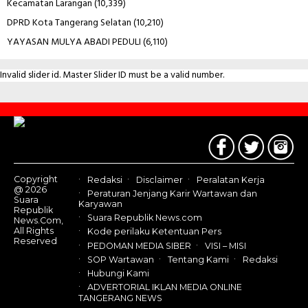
Kecamatan Larangan
(10,339)
DPRD Kota Tangerang Selatan
(10,210)
YAYASAN MULYA ABADI PEDULI
(6,110)
Invalid slider id. Master Slider ID must be a valid number.
Contact
Us
Copyright
Redaksi
Disclaimer
Peralatan Kerja
@ 2026
Peraturan Jenjang Karir Wartawan dan
Suara
Karyawan
Republik
Suara Republik News.com
News.Com,
All Rights
Kode perilaku Ketentuan Pers
Reserved
PEDOMAN MEDIA SIBER
VISI – MISI
SOP Wartawan
Tentang Kami
Redaksi
Hubungi Kami
ADVERTORIAL IKLAN MEDIA ONLINE
TANGERANG NEWS