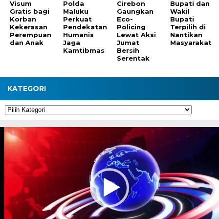
Visum
Polda
Cirebon
Bupati dan
Gratis bagi
Maluku
Gaungkan
Wakil
Korban
Perkuat
Eco-
Bupati
Kekerasan
Pendekatan
Policing
Terpilih di
Perempuan
Humanis
Lewat Aksi
Nantikan
dan Anak
Jaga
Jumat
Masyarakat
Kamtibmas
Bersih
Serentak
KATEGORI
Kategori
Pemutar
Video