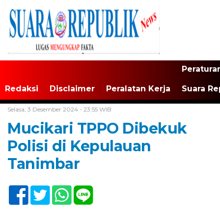
Peratura
Redaksi
Disclaimer
Peralatan Kerja
Suara Re
Home /
Tak Berkategori
Selasa, 3 Desember 2024 - 23:55 WIB
Mucikari TPPO Dibekuk
Polisi di Kepulauan
Tanimbar