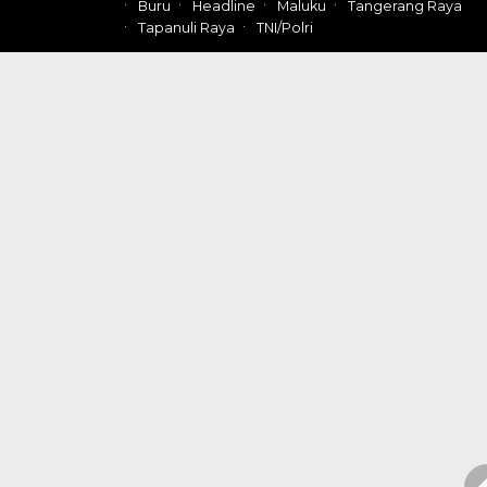
Buru
Headline
Maluku
Tangerang Raya
Tapanuli Raya
TNI/Polri