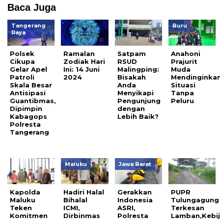
Baca Juga
Tangerang
Buru
Raya
Polsek
Ramalan
Satpam
Anahoni
Cikupa
Zodiak Hari
RSUD
Prajurit
Gelar Apel
Ini: 14 Juni
Malingping:
Muda
Patroli
2024
Bisakah
Mendinginka
Skala Besar
Anda
Situasi
Antisipasi
Menyikapi
Tanpa
Guantibmas,
Pengunjung
Peluru
Dipimpin
dengan
Kabagops
Lebih Baik?
Polresta
Tangerang
Maluku
Jawa Barat
Kapolda
Hadiri Halal
Gerakkan
PUPR
Maluku
Bihalal
Indonesia
Tulungagung
Teken
ICMI,
ASRI,
Terkesan
Komitmen
Dirbinmas
Polresta
Lamban,Kebi