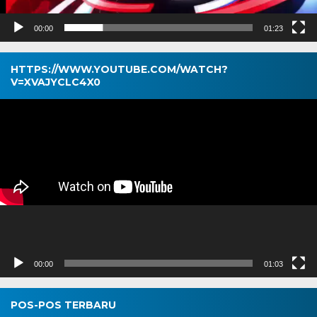
00:00
01:23
HTTPS://WWW.YOUTUBE.COM/WATCH?
V=XVAJYCLC4X0
Pemutar
Video
00:00
01:03
POS-POS TERBARU