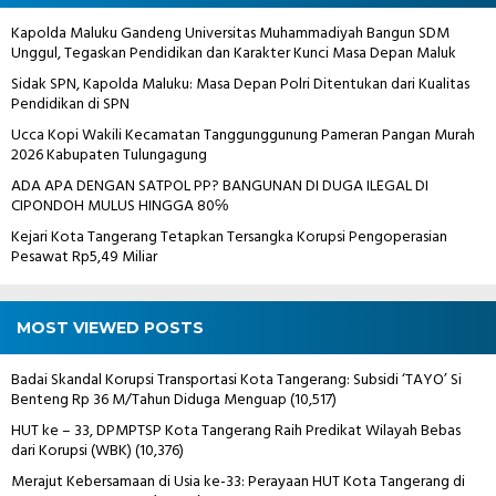
Kapolda Maluku Gandeng Universitas Muhammadiyah Bangun SDM
Unggul, Tegaskan Pendidikan dan Karakter Kunci Masa Depan Maluk
Sidak SPN, Kapolda Maluku: Masa Depan Polri Ditentukan dari Kualitas
Pendidikan di SPN
Ucca Kopi Wakili Kecamatan Tanggunggunung Pameran Pangan Murah
2026 Kabupaten Tulungagung
ADA APA DENGAN SATPOL PP? BANGUNAN DI DUGA ILEGAL DI
CIPONDOH MULUS HINGGA 80℅
Kejari Kota Tangerang Tetapkan Tersangka Korupsi Pengoperasian
Pesawat Rp5,49 Miliar
MOST VIEWED POSTS
Badai Skandal Korupsi Transportasi Kota Tangerang: Subsidi ‘TAYO’ Si
Benteng Rp 36 M/Tahun Diduga Menguap
(10,517)
HUT ke – 33, DPMPTSP Kota Tangerang Raih Predikat Wilayah Bebas
dari Korupsi (WBK)
(10,376)
Merajut Kebersamaan di Usia ke-33: Perayaan HUT Kota Tangerang di