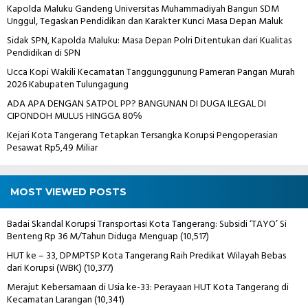
Kapolda Maluku Gandeng Universitas Muhammadiyah Bangun SDM
Unggul, Tegaskan Pendidikan dan Karakter Kunci Masa Depan Maluk
Sidak SPN, Kapolda Maluku: Masa Depan Polri Ditentukan dari Kualitas
Pendidikan di SPN
Ucca Kopi Wakili Kecamatan Tanggunggunung Pameran Pangan Murah
2026 Kabupaten Tulungagung
ADA APA DENGAN SATPOL PP? BANGUNAN DI DUGA ILEGAL DI
CIPONDOH MULUS HINGGA 80℅
Kejari Kota Tangerang Tetapkan Tersangka Korupsi Pengoperasian
Pesawat Rp5,49 Miliar
MOST VIEWED POSTS
Badai Skandal Korupsi Transportasi Kota Tangerang: Subsidi ‘TAYO’ Si
Benteng Rp 36 M/Tahun Diduga Menguap
(10,517)
HUT ke – 33, DPMPTSP Kota Tangerang Raih Predikat Wilayah Bebas
dari Korupsi (WBK)
(10,377)
Merajut Kebersamaan di Usia ke-33: Perayaan HUT Kota Tangerang di
Kecamatan Larangan
(10,341)