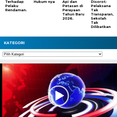
Terhadap
Hukum nya
Api dan
Disorot:
Pelaku
Petasan di
Pelaksana
Rendaman.
Perayaan
Tak
Tahun Baru
Transparan,
2026.
Sekolah
Tak
Dilibatkan
KATEGORI
Kategori
Pemutar
Video