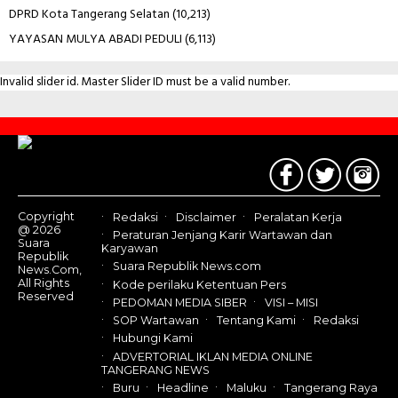
DPRD Kota Tangerang Selatan
(10,213)
YAYASAN MULYA ABADI PEDULI
(6,113)
Invalid slider id. Master Slider ID must be a valid number.
Contact
Us
Copyright
Redaksi
Disclaimer
Peralatan Kerja
@ 2026
Peraturan Jenjang Karir Wartawan dan
Suara
Karyawan
Republik
Suara Republik News.com
News.Com,
All Rights
Kode perilaku Ketentuan Pers
Reserved
PEDOMAN MEDIA SIBER
VISI – MISI
SOP Wartawan
Tentang Kami
Redaksi
Hubungi Kami
ADVERTORIAL IKLAN MEDIA ONLINE
TANGERANG NEWS
Buru
Headline
Maluku
Tangerang Raya