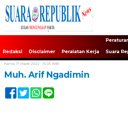
Peratura
Redaksi
Disclaimer
Peralatan Kerja
Suara Re
Home /
Tak Berkategori
Kamis, 17 Maret 2022 - 15:03 WIB
Muh. Arif Ngadimin