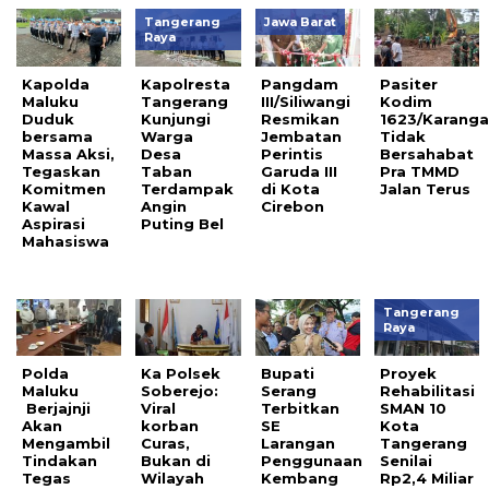
Tangerang
Jawa Barat
Raya
Kapolda
Kapolresta
Pangdam
Pasiter
Maluku
Tangerang
III/Siliwangi
Kodim
Duduk
Kunjungi
Resmikan
1623/Karang
bersama
Warga
Jembatan
Tidak
Massa Aksi,
Desa
Perintis
Bersahabat
Tegaskan
Taban
Garuda III
Pra TMMD
Komitmen
Terdampak
di Kota
Jalan Terus
Kawal
Angin
Cirebon
Aspirasi
Puting Bel
Mahasiswa
Tangerang
Raya
Polda
Ka Polsek
Bupati
Proyek
Maluku
Soberejo:
Serang
Rehabilitasi
Berjajnji
Viral
Terbitkan
SMAN 10
Akan
korban
SE
Kota
Mengambil
Curas,
Larangan
Tangerang
Tindakan
Bukan di
Penggunaan
Senilai
Tegas
Wilayah
Kembang
Rp2,4 Miliar