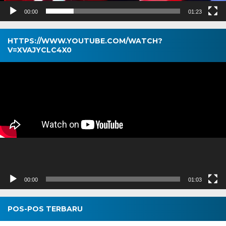
00:00
01:23
HTTPS://WWW.YOUTUBE.COM/WATCH?
V=XVAJYCLC4X0
Pemutar
Video
00:00
01:03
POS-POS TERBARU