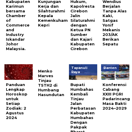
Kabupaten
Kunjungan
Hukum,
Wendius
Karimun
Kerja dan
Kapolresta
Berjalan
bersama
Silahturahmi
Cirebon
Tanpa Alas
Chamber
Kepala
Jalin
Kaki,
of
Kemenkuham
Silaturahmi
Satgas
Commerce
Kepri
dengan
Yonif
and
Ketua PN
Mekanis
Industry
Sumber
203/AK
Iskandar
dan Kajari
Berikan
Johor
Kabupaten
Sepatu
Malaysia.
Cirebon
Tapanuli
Banten
Menko
Raya
Marves
Tinjau
Panduan
Bupati
Konferensi
TSTH2 di
Lengkap
Humbahas
Cabang
Humbang
Horoskop
Kembali
XXIII PGRI
Hasundutan
untuk
Tinjau
Padarincang
Setiap
Jalan
Masa Bakti
Zodiak: 2
Perbatasan
2024–2029
Agustus
Kabupaten
2024
Humbahas
Dengan
Pakpak
Bharat