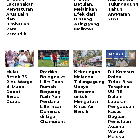
Laksanakan
Betulan,
Tulungagung
Pengaturan
Melainkan
Tahun
Arus Lalin
Efek dari
Anggaran
dan
Bintang
2026
Himbauan
Asing yang
Para
Melintas
Pemudik
Maluku
Mulai
Prediksi
Kekeringan
Dit Krimsus
Besok 35
Bologna vs
Melanda
Polda
Ribu Warga
Lille: Tuan
Tulungagung:
Tidak Bisa
di Muba
Rumah
Upaya
Terapkan
Dapat
Berjuang
Bersama
UU ITE
Beras
Raih Poin
untuk
Dalam
Gratis
Perdana,
Mengatasi
Laporan
Lille Incar
Krisis Air
Pengaduan
Dominasi
Bersih
Kasus
di Liga
Dugaan
Champions
Penistaan
Agama
Wagub
Maluku