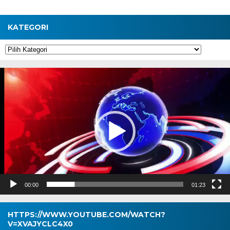
KATEGORI
Kategori
Pemutar
Video
00:00
01:23
HTTPS://WWW.YOUTUBE.COM/WATCH?
V=XVAJYCLC4X0