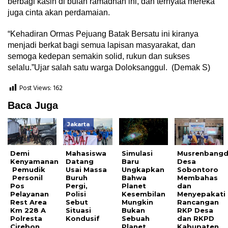
berbagi kasih di bulan ramadhan ini, dan ternyata mereka
juga cinta akan perdamaian.
“Kehadiran Ormas Pejuang Batak Bersatu ini kiranya
menjadi berkat bagi semua lapisan masyarakat, dan
semoga kedepan semakin solid, rukun dan sukses
selalu.”Ujar salah satu warga Doloksanggul. (Demak S)
Post Views:
162
Baca Juga
Jakarta
Demi
Mahasiswa
Simulasi
Musrenbangd
Kenyamanan
Datang
Baru
Desa
Pemudik
Usai Massa
Ungkapkan
Sobontoro
Personil
Buruh
Bahwa
Membahas
Pos
Pergi,
Planet
dan
Pelayanan
Polisi
Kesembilan
Menyepakati
Rest Area
Sebut
Mungkin
Rancangan
Km 228 A
Situasi
Bukan
RKP Desa
Polresta
Kondusif
Sebuah
dan RKPD
Cirebon
Planet
Kabupaten