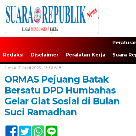
Peratura
Redaksi
Disclaimer
Peralatan Kerja
Suara Re
Home /
Tak Berkategori
Jumat, 21 April 2023 - 13:36 WIB
ORMAS Pejuang Batak
Bersatu DPD Humbahas
Gelar Giat Sosial di Bulan
Suci Ramadhan