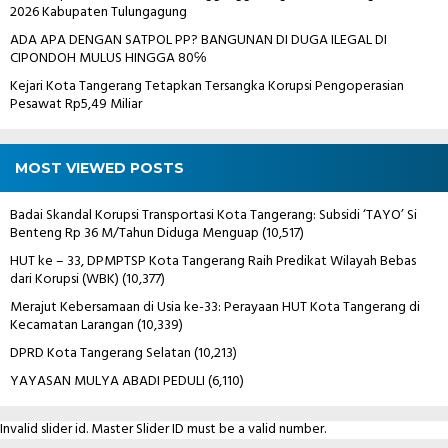
2026 Kabupaten Tulungagung
ADA APA DENGAN SATPOL PP? BANGUNAN DI DUGA ILEGAL DI
CIPONDOH MULUS HINGGA 80℅
Kejari Kota Tangerang Tetapkan Tersangka Korupsi Pengoperasian
Pesawat Rp5,49 Miliar
MOST VIEWED POSTS
Badai Skandal Korupsi Transportasi Kota Tangerang: Subsidi ‘TAYO’ Si
Benteng Rp 36 M/Tahun Diduga Menguap
(10,517)
HUT ke – 33, DPMPTSP Kota Tangerang Raih Predikat Wilayah Bebas
dari Korupsi (WBK)
(10,377)
Merajut Kebersamaan di Usia ke-33: Perayaan HUT Kota Tangerang di
Kecamatan Larangan
(10,339)
DPRD Kota Tangerang Selatan
(10,213)
YAYASAN MULYA ABADI PEDULI
(6,110)
Invalid slider id. Master Slider ID must be a valid number.