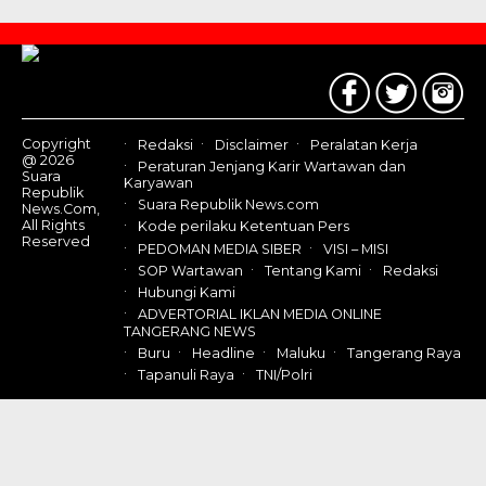
Contact
Us
Copyright
Redaksi
Disclaimer
Peralatan Kerja
@ 2026
Peraturan Jenjang Karir Wartawan dan
Suara
Karyawan
Republik
Suara Republik News.com
News.Com,
All Rights
Kode perilaku Ketentuan Pers
Reserved
PEDOMAN MEDIA SIBER
VISI – MISI
SOP Wartawan
Tentang Kami
Redaksi
Hubungi Kami
ADVERTORIAL IKLAN MEDIA ONLINE
TANGERANG NEWS
Buru
Headline
Maluku
Tangerang Raya
Tapanuli Raya
TNI/Polri