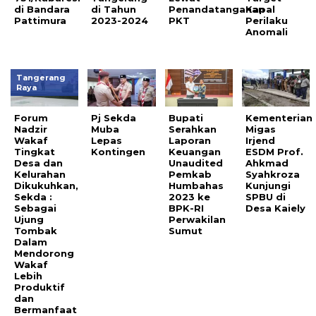
di Bandara
di Tahun
Penandatanganan
Kapal
Pattimura
2023-2024
PKT
Perilaku
Anomali
Tangerang
Raya
Forum
Pj Sekda
Bupati
Kementerian
Nadzir
Muba
Serahkan
Migas
Wakaf
Lepas
Laporan
Irjend
Tingkat
Kontingen
Keuangan
ESDM Prof.
Desa dan
Unaudited
Ahkmad
Kelurahan
Pemkab
Syahkroza
Dikukuhkan,
Humbahas
Kunjungi
Sekda :
2023 ke
SPBU di
Sebagai
BPK-RI
Desa Kaiely
Ujung
Perwakilan
Tombak
Sumut
Dalam
Mendorong
Wakaf
Lebih
Produktif
dan
Bermanfaat