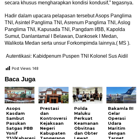
secara khusus mengharapkan kondisi kondusif,” tegasnya.
Hadir dalam upacara pelapasan tersebut Asops Panglima
TNI, Asintel Panglima TNI, Asrenum Panglima TNI, Aslog
Panglima TNI, Kapusada TNI, Pangdam I/BB, Kapolda
Sumut, Danlantamal I Belawan, Dankosek I Medan,
Walikota Medan serta unsur Forkompimda lainnya.( MS ).
Autentikasi: Kabidpenum Puspen TNI Kolonel Sus Aidil
Post Views:
148
Baca Juga
Asops
Prestasi
Polda
Bakamla RI
Kasdam
dan
Maluku
Gelar
Sambut
Kontroversi
Perkuat
Operasi
Pasukan
Kejaksaan
Keamanan
Udara
Satgas PBB
Negeri
Obvitnas
Maritim
Yonif
Kabupaten
dan Obter
dengan
731/Kabaresi
Tangerang
Lewat
Target