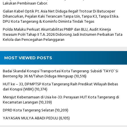
Lakukan Pembinaan Cabor.
Galian Kabel Optik Pt. Asia Net Diduga Ilegal! Trotoar Di Batuceper
Dihancurkan, Pejalan Kaki Terancam Tanpa Izin, Tanpa K3, Tanpa Etika.
DPU Kota Tangerang & Kominfo Diminta Tindak Tegas
Polda Maluku Perkuat Akuntabilitas PNBP dan BLU, Audit Kinerja
Itwasum Polri Tahap II T.A. 2026 Didorong Jadi Instrumen Perbaikan Tata
Kelola dan Pencegahan Pelanggaran
MOST VIEWED POSTS
Badai Skandal Korupsi Transportasi Kota Tangerang: Subsidi ‘TAYO’ Si
Benteng Rp 36 M/Tahun Diduga Menguap
(10,516)
HUT ke – 33, DPMPTSP Kota Tangerang Raih Predikat Wilayah Bebas
dari Korupsi (WBK)
(10,374)
Merajut Kebersamaan di Usia ke-33: Perayaan HUT Kota Tangerang di
Kecamatan Larangan
(10,339)
DPRD Kota Tangerang Selatan
(10,209)
YAYASAN MULYA ABADI PEDULI
(6,105)