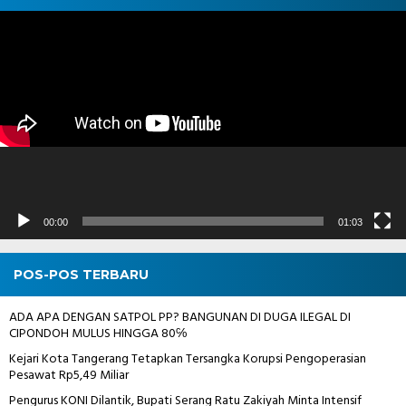
Pemutar
Video
00:00
01:03
POS-POS TERBARU
ADA APA DENGAN SATPOL PP? BANGUNAN DI DUGA ILEGAL DI
CIPONDOH MULUS HINGGA 80℅
Kejari Kota Tangerang Tetapkan Tersangka Korupsi Pengoperasian
Pesawat Rp5,49 Miliar
Pengurus KONI Dilantik, Bupati Serang Ratu Zakiyah Minta Intensif