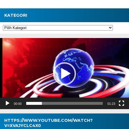
KATEGORI
Kategori
Pemutar
Video
00:00
01:23
HTTPS://WWW.YOUTUBE.COM/WATCH?
V=XVAJYCLC4X0