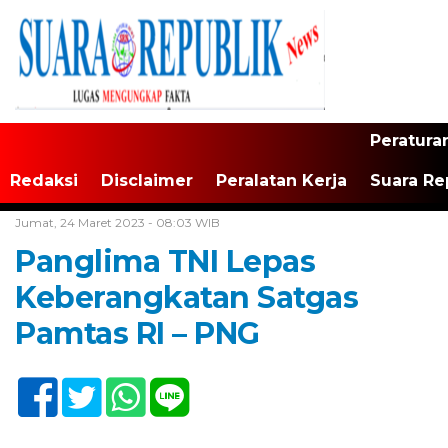
Peratura
Redaksi
Disclaimer
Peralatan Kerja
Suara Re
Home /
Tak Berkategori
Jumat, 24 Maret 2023 - 08:03 WIB
Panglima TNI Lepas
Keberangkatan Satgas
Pamtas RI – PNG