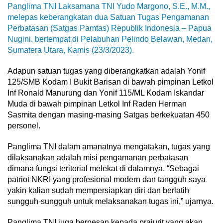
Panglima TNI Laksamana TNI Yudo Margono, S.E., M.M.,
melepas keberangkatan dua Satuan Tugas Pengamanan
Perbatasan (Satgas Pamtas) Republik Indonesia – Papua
Nugini, bertempat di Pelabuhan Pelindo Belawan, Medan,
Sumatera Utara, Kamis (23/3/2023).
Adapun satuan tugas yang diberangkatkan adalah Yonif
125/SMB Kodam I Bukit Barisan di bawah pimpinan Letkol
Inf Ronald Manurung dan Yonif 115/ML Kodam Iskandar
Muda di bawah pimpinan Letkol Inf Raden Herman
Sasmita dengan masing-masing Satgas berkekuatan 450
personel.
Panglima TNI dalam amanatnya mengatakan, tugas yang
dilaksanakan adalah misi pengamanan perbatasan
dimana fungsi teritorial melekat di dalamnya. “Sebagai
patriot NKRI yang profesional modern dan tangguh saya
yakin kalian sudah mempersiapkan diri dan berlatih
sungguh-sungguh untuk melaksanakan tugas ini,” ujarnya.
Panglima TNI juga berpesan kepada prajurit yang akan