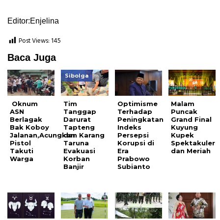
Editor:Enjelina
Post Views:
145
Baca Juga
Sibolga
Oknum
Tim
Optimisme
Malam
ASN
Tanggap
Terhadap
Puncak
Berlagak
Darurat
Peningkatan
Grand Final
Bak Koboy
Tapteng
Indeks
Kuyung
Jalanan,Acungkan
dan Karang
Persepsi
Kupek
Pistol
Taruna
Korupsi di
Spektakuler
Takuti
Evakuasi
Era
dan Meriah
Warga
Korban
Prabowo
Banjir
Subianto