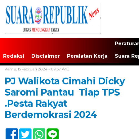
Peratura
Redaksi
Disclaimer
Peralatan Kerja
Suara Re
Home /
Tak Berkategori
Kamis, 15 Februari 2024 - 09:57 WIB
PJ Walikota Cimahi Dicky
Saromi Pantau Tiap TPS
.Pesta Rakyat
Berdemokrasi 2024