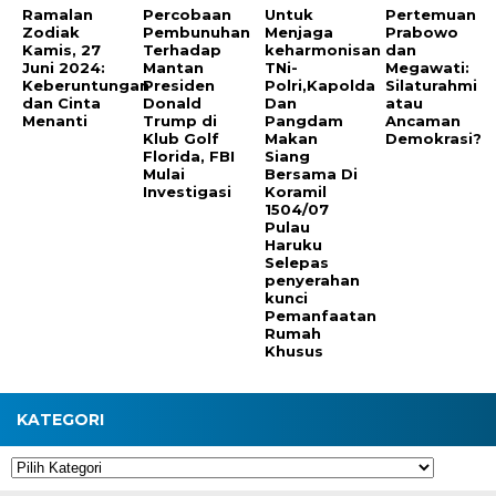
Ramalan
Percobaan
Untuk
Pertemuan
Zodiak
Pembunuhan
Menjaga
Prabowo
Kamis, 27
Terhadap
keharmonisan
dan
Juni 2024:
Mantan
TNi-
Megawati:
Keberuntungan
Presiden
Polri,Kapolda
Silaturahmi
dan Cinta
Donald
Dan
atau
Menanti
Trump di
Pangdam
Ancaman
Klub Golf
Makan
Demokrasi?
Florida, FBI
Siang
Mulai
Bersama Di
Investigasi
Koramil
1504/07
Pulau
Haruku
Selepas
penyerahan
kunci
Pemanfaatan
Rumah
Khusus
KATEGORI
Kategori