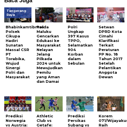
Baca Juga
Tangerang
Raya
Bhabinkamtibmas
Polda
Polri
Setwan
Polsek
Maluku
Ungkap
DPRD Kota
Cikupa
Gencarkan
397 Kasus
Cimahi
Hadiri
Edukasi ke
TPPO,
Klarifikasi
Sunatan
Masyarakat
Selamatkan
Terkait
Massal CSR
Nelayan
904
Peraturan
PT
Jelang
Korban
PP No. 18
Torabika,
Pilkada
dalam
Tahun 2017
Wujud
2024 untuk
Sebulan
Setelah
Sinergi
Mewujudkan
Pelantikan
Polri dan
Pemilu
Anggota
Masyarakat
yang Aman
Dewan
dan Damai
Prediksi
Athletic
Prediksi
Korem
Norwegia
Club vs
Persikas
071/Wijayak
vs Austria:
Getafe:
Subang vs
Raih