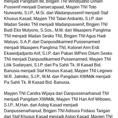
menjadi Pangdam IM, Brigjen TNI Windiyatno Dirsen
Pussenif menjadi Dansecapaad, Mayjen TNI Toto
Nurwanto, S.I.P., M.Si. dari Wadanpussenif menjadi Staf
Khusus Kasad, Mayjen TNI Tatan Ardianto, S.I.P. dari
Wadan Sesko TNI menjadi Wadanpussenif, Brigjen TNI
Budi Eko Mulyono, S.Sos., Μ.Μ. dari Waaspers Panglima
TNI menjadi Wadan Sesko TNI, Brigjen TNI Agus Hadi
Waluyo, S.A.P. dari Danpusdikarmed Pussenarmed
menjadi Waaspers Panglima TNI, Kolonel Arm Erdi
Ekawidjadjanto Arif, S.I.P. dari Paban III/Pers Ditum Sesko
TNI menjadi Danpusdikarmed Pussenarmed, Mayjen TNI
Lilik Sudaryani, S.I.P. dari Pa Sahli Tk. III Kasad Bid.
Banusia menjadi Staf Khusus Kasad, Mayjen TNI Legowo
W.R. Jatmiko, S.I.P., M.M. dari Pangdam XIII/Mdk menjadi
Pa Sahli Tk. III Kasad Bid. Banusia.
Mayjen TNI Candra Wijaya dari Danpussenarhanud TNI
menjadi Pangdam XIII/Mdk, Mayjen TNI Hari Arif Wibowo,
S.I.P., М.Hаn. dari Aslog Kasad menjadi
Danpussenarhanud, Brigjen TNI Adisura Firdaus Tarigan
dari Staf Khusus Kasad menjadi Aslog Kasad, Mayjen TNI