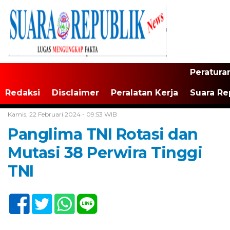
Peratura
Redaksi
Disclaimer
Peralatan Kerja
Suara Re
Home /
Tak Berkategori
Kamis, 22 Februari 2024 - 09:53 WIB
Panglima TNI Rotasi dan
Mutasi 38 Perwira Tinggi
TNI