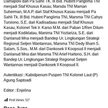
Damapolii dari Pa Sahli TK. III Bid. Hubint Panglima TNI
menjadi Staf Khusus Kasau, Marsda TNI Maman
Suherman, M.A.P. dari Staf Khusus Kasau menjadi Pa
Sahli Tk. III Bid. Hubint Panglima TNI, Marsma TNI Cahyo
Tursiono, S.E. dari Kadisadaau menjadi Staf Khusus
Kasau, Kolonel Tek Ir. Karso М.М. dari Paban 1/Ren Ditum
menjadi Kodiklatau, Marsma TNI Yoztariza, S.E. dari
Danlanud Mna menjadi Bandep Ur. Lingkungan Strategi
Regional Setjen Wantannas, Marsma TNI Dedy Ilham S.
Salam, S.Sos.. M.M. dari Dankosek II Koopsud II menjadi
Danlanud Mna dan Marsma TNI Arief Hartono, S.H. dari
Bandep Ur. Lingkungan Strategi Regional Setjen
Wantannas menjadi Dankosek II Koopsud II.
Autentikasi : Kabidpenum Puspen TNI Kolonel Laut (P)
Agung Saptoadi
Editor : Enjelina
Post Views:
127