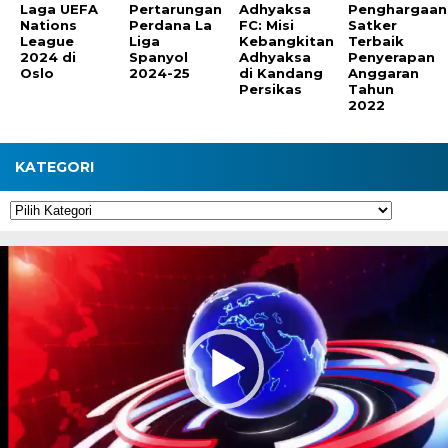
Laga UEFA
Pertarungan
Adhyaksa
Penghargaan
Nations
Perdana La
FC: Misi
Satker
League
Liga
Kebangkitan
Terbaik
2024 di
Spanyol
Adhyaksa
Penyerapan
Oslo
2024-25
di Kandang
Anggaran
Persikas
Tahun
2022
KATEGORI
Kategori
Pemutar
Video