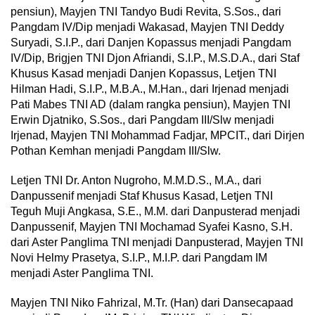
pensiun), Mayjen TNI Tandyo Budi Revita, S.Sos., dari
Pangdam IV/Dip menjadi Wakasad, Mayjen TNI Deddy
Suryadi, S.I.P., dari Danjen Kopassus menjadi Pangdam
IV/Dip, Brigjen TNI Djon Afriandi, S.I.P., M.S.D.A., dari Staf
Khusus Kasad menjadi Danjen Kopassus, Letjen TNI
Hilman Hadi, S.I.P., M.Β.Α., M.Han., dari Irjenad menjadi
Pati Mabes TNI AD (dalam rangka pensiun), Mayjen TNI
Erwin Djatniko, S.Sos., dari Pangdam III/Slw menjadi
Irjenad, Mayjen TNI Mohammad Fadjar, MPCIT., dari Dirjen
Pothan Kemhan menjadi Pangdam III/Slw.
Letjen TNI Dr. Anton Nugroho, M.M.D.S., Μ.Α., dari
Danpussenif menjadi Staf Khusus Kasad, Letjen TNI
Teguh Muji Angkasa, S.E., M.M. dari Danpusterad menjadi
Danpussenif, Mayjen TNI Mochamad Syafei Kasno, S.H.
dari Aster Panglima TNI menjadi Danpusterad, Mayjen TNI
Novi Helmy Prasetya, S.I.P., M.I.P. dari Pangdam IM
menjadi Aster Panglima TNI.
Mayjen TNI Niko Fahrizal, M.Tr. (Han) dari Dansecapaad