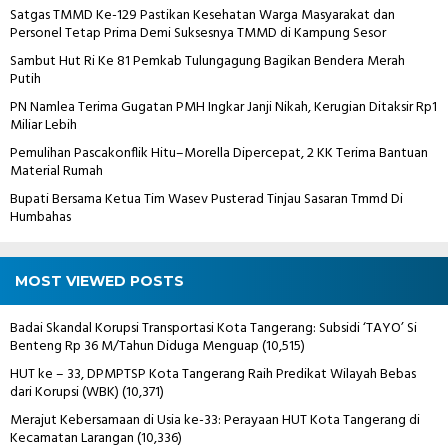
Satgas TMMD Ke-129 Pastikan Kesehatan Warga Masyarakat dan
Personel Tetap Prima Demi Suksesnya TMMD di Kampung Sesor
Sambut Hut Ri Ke 81 Pemkab Tulungagung Bagikan Bendera Merah
Putih
PN Namlea Terima Gugatan PMH Ingkar Janji Nikah, Kerugian Ditaksir Rp1
Miliar Lebih
Pemulihan Pascakonflik Hitu–Morella Dipercepat, 2 KK Terima Bantuan
Material Rumah
Bupati Bersama Ketua Tim Wasev Pusterad Tinjau Sasaran Tmmd Di
Humbahas
MOST VIEWED POSTS
Badai Skandal Korupsi Transportasi Kota Tangerang: Subsidi ‘TAYO’ Si
Benteng Rp 36 M/Tahun Diduga Menguap
(10,515)
HUT ke – 33, DPMPTSP Kota Tangerang Raih Predikat Wilayah Bebas
dari Korupsi (WBK)
(10,371)
Merajut Kebersamaan di Usia ke-33: Perayaan HUT Kota Tangerang di
Kecamatan Larangan
(10,336)