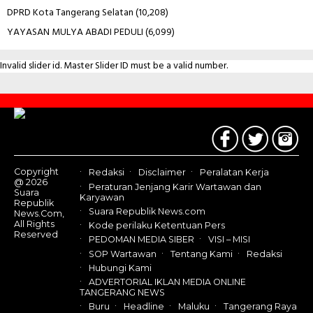
DPRD Kota Tangerang Selatan
(10,208)
YAYASAN MULYA ABADI PEDULI
(6,099)
Invalid slider id. Master Slider ID must be a valid number.
Contact
Us
Copyright
Redaksi
Disclaimer
Peralatan Kerja
@ 2026
Peraturan Jenjang Karir Wartawan dan
Suara
Karyawan
Republik
Suara Republik News.com
News.Com,
All Rights
Kode perilaku Ketentuan Pers
Reserved
PEDOMAN MEDIA SIBER
VISI – MISI
SOP Wartawan
Tentang Kami
Redaksi
Hubungi Kami
ADVERTORIAL IKLAN MEDIA ONLINE
TANGERANG NEWS
Buru
Headline
Maluku
Tangerang Raya