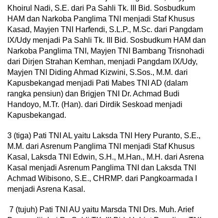
Khoirul Nadi, S.E. dari Pa Sahli Tk. III Bid. Sosbudkum
HAM dan Narkoba Panglima TNI menjadi Staf Khusus
Kasad, Mayjen TNI Harfendi, S.L.P., M.Sc. dari Pangdam
IX/Udy menjadi Pa Sahli Tk. III Bid. Sosbudkum HAM dan
Narkoba Panglima TNI, Mayjen TNI Bambang Trisnohadi
dari Dirjen Strahan Kemhan, menjadi Pangdam IX/Udy,
Mayjen TNI Diding Ahmad Kizwini, S.Sos., M.M. dari
Kapusbekangad menjadi Pati Mabes TNI AD (dalam
rangka pensiun) dan Brigjen TNI Dr. Achmad Budi
Handoyo, M.Tr. (Han). dari Dirdik Seskoad menjadi
Kapusbekangad.
3 (tiga) Pati TNI AL yaitu Laksda TNI Hery Puranto, S.E.,
М.М. dari Asrenum Panglima TNI menjadi Staf Khusus
Kasal, Laksda TNI Edwin, S.H., M.Han., M.H. dari Asrena
Kasal menjadi Asrenum Panglima TNI dan Laksda TNI
Achmad Wibisono, S.E., CHRMP. dari Pangkoarmada I
menjadi Asrena Kasal.
7 (tujuh) Pati TNI AU yaitu Marsda TNI Drs. Muh. Arief