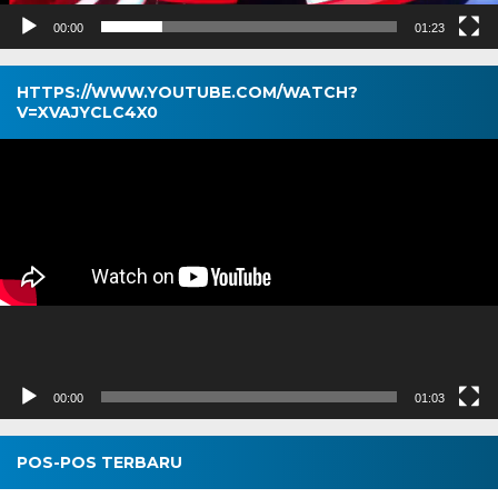
00:00
01:23
HTTPS://WWW.YOUTUBE.COM/WATCH?
V=XVAJYCLC4X0
Pemutar
Video
00:00
01:03
POS-POS TERBARU