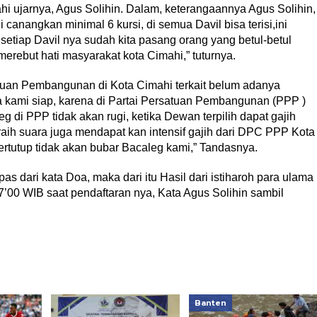
 ujarnya, Agus Solihin. Dalam, keterangaannya Agus Solihin,
 canangkan minimal 6 kursi, di semua Davil bisa terisi,ini
 setiap Davil nya sudah kita pasang orang yang betul-betul
 merebut hati masyarakat kota Cimahi,” tuturnya.
atuan Pembangunan di Kota Cimahi terkait belum adanya
ka kami siap, karena di Partai Persatuan Pembangunan (PPP )
g di PPP tidak akan rugi, ketika Dewan terpilih dapat gajih
ih suara juga mendapat kan intensif gajih dari DPC PPP Kota
tertutup tidak akan bubar Bacaleg kami,” Tandasnya.
as dari kata Doa, maka dari itu Hasil dari istiharoh para ulama
00 WIB saat pendaftaran nya, Kata Agus Solihin sambil
Banten