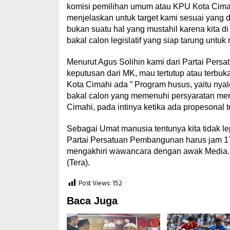
komisi pemilihan umum atau KPU Kota Cimahi
menjelaskan untuk target kami sesuai yang di
bukan suatu hal yang mustahil karena kita di
bakal calon legislatif yang siap tarung untuk
Menurut Agus Solihin kami dari Partai Pers
keputusan dari MK, mau tertutup atau terbu
Kota Cimahi ada ” Program husus, yaitu nyale
bakal calon yang memenuhi persyaratan mera
Cimahi, pada intinya ketika ada propesonal 
Sebagai Umat manusia tentunya kita tidak lep
Partai Persatuan Pembangunan harus jam 17’
mengakhiri wawancara dengan awak Media.
(Tera).
Post Views:
152
Baca Juga