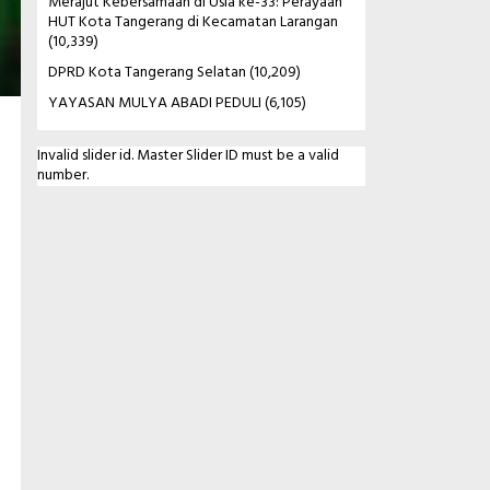
Merajut Kebersamaan di Usia ke-33: Perayaan
HUT Kota Tangerang di Kecamatan Larangan
(10,339)
DPRD Kota Tangerang Selatan
(10,209)
YAYASAN MULYA ABADI PEDULI
(6,105)
Invalid slider id. Master Slider ID must be a valid
number.