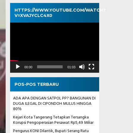
HTTPS://WWW.YOUTUBE.COM/WATCH?
V=XVAJYCLC4X0
Pemutar
Video
00:00
01:03
POS-POS TERBARU
ADA APA DENGAN SATPOL PP? BANGUNAN DI
DUGA ILEGAL DI CIPONDOH MULUS HINGGA
80℅
Kejari Kota Tangerang Tetapkan Tersangka
Korupsi Pengoperasian Pesawat Rp5,49 Miliar
Pengurus KONI Dilantik, Bupati Serang Ratu