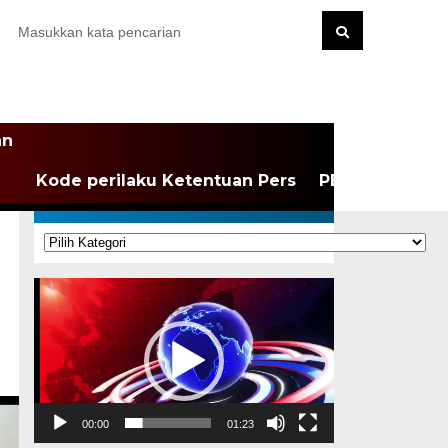
an
Kode perilaku Ketentuan Pers
PEDOMAN MEDI
KATEGORI
Kategori
Pemutar
Video
00:00
01:23