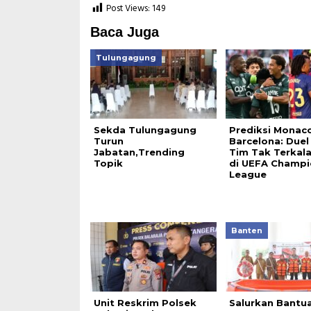
Post Views:
149
Baca Juga
Tulungagung
Sekda Tulungagung
Prediksi Monaco
Turun
Barcelona: Duel
Jabatan,Trending
Tim Tak Terkal
Topik
di UEFA Champi
League
Banten
Unit Reskrim Polsek
Salurkan Bantua