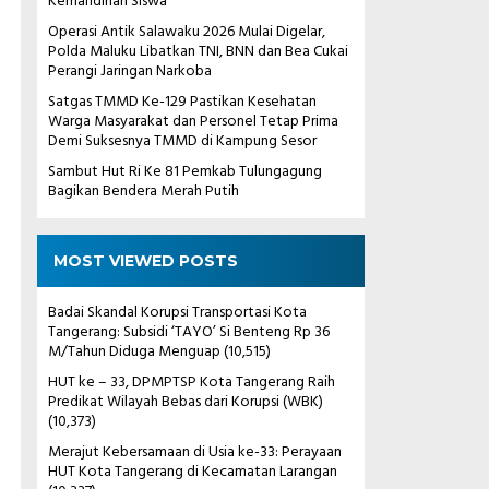
Kemandirian Siswa
Operasi Antik Salawaku 2026 Mulai Digelar,
Polda Maluku Libatkan TNI, BNN dan Bea Cukai
Perangi Jaringan Narkoba
Satgas TMMD Ke-129 Pastikan Kesehatan
Warga Masyarakat dan Personel Tetap Prima
Demi Suksesnya TMMD di Kampung Sesor
Sambut Hut Ri Ke 81 Pemkab Tulungagung
Bagikan Bendera Merah Putih
MOST VIEWED POSTS
Badai Skandal Korupsi Transportasi Kota
Tangerang: Subsidi ‘TAYO’ Si Benteng Rp 36
M/Tahun Diduga Menguap
(10,515)
HUT ke – 33, DPMPTSP Kota Tangerang Raih
Predikat Wilayah Bebas dari Korupsi (WBK)
(10,373)
Merajut Kebersamaan di Usia ke-33: Perayaan
HUT Kota Tangerang di Kecamatan Larangan