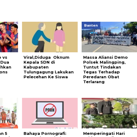
Banten
 vs
Viral,Diduga Oknum
Massa Aliansi Demo
 Dua
Kepala SDN di
Polsek Malingping,
ahkan
Kabupaten
Tuntut Tindakan
ons
Tulungagung Lakukan
Tegas Terhadap
Pelecehan Ke Siswa
Peredaran Obat
Terlarang
n 5
Bahaya Pornografi:
Memperingati Hari