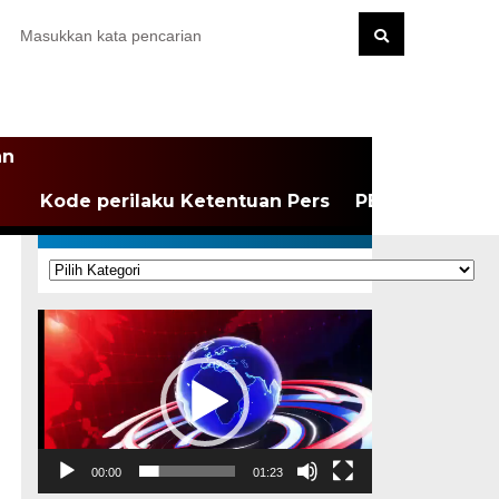
an
Kode perilaku Ketentuan Pers
PEDOMAN MEDI
KATEGORI
Kategori
Pemutar
Video
00:00
01:23