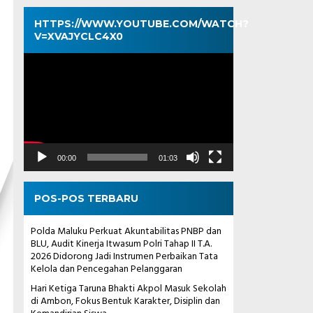
HTTPS://WWW.YOUTUBE.COM/WATCH?
V=XVAJYCLC4X0
Pemutar
Video
00:00
01:03
POS-POS TERBARU
Polda Maluku Perkuat Akuntabilitas PNBP dan
BLU, Audit Kinerja Itwasum Polri Tahap II T.A.
2026 Didorong Jadi Instrumen Perbaikan Tata
Kelola dan Pencegahan Pelanggaran
Hari Ketiga Taruna Bhakti Akpol Masuk Sekolah
di Ambon, Fokus Bentuk Karakter, Disiplin dan