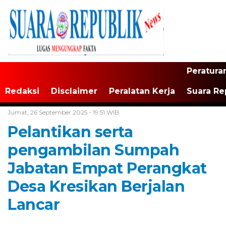
Peratura
Redaksi
Disclaimer
Peralatan Kerja
Suara Re
Home /
Tulungagung
Jumat, 26 September 2025 - 19:51 WIB
Pelantikan serta
pengambilan Sumpah
Jabatan Empat Perangkat
Desa Kresikan Berjalan
Lancar