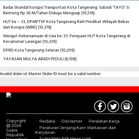
Badai Skandal Korupsi Transportasi Kota Tangerang: Subsidi ‘TAYO’ Si
Benteng Rp 36 M/Tahun Diduga Menguap
(10,516)
HUT ke – 33, DPMPTSP Kota Tangerang Raih Predikat Wilayah Bebas
dari Korupsi (WBK)
(10,376)
Merajut Kebersamaan di Usia ke-33: Perayaan HUT Kota Tangerang di
Kecamatan Larangan
(10,339)
DPRD Kota Tangerang Selatan
(10,209)
YAYASAN MULYA ABADI PEDULI
(6,108)
Invalid slider id. Master Slider ID must be a valid number.
Contact
Us
Copyright
Redaksi
Disclaimer
Peralatan Kerja
@ 2026
Peraturan Jenjang Karir Wartawan dan
Suara
Karyawan
Republik
Suara Republik News.com