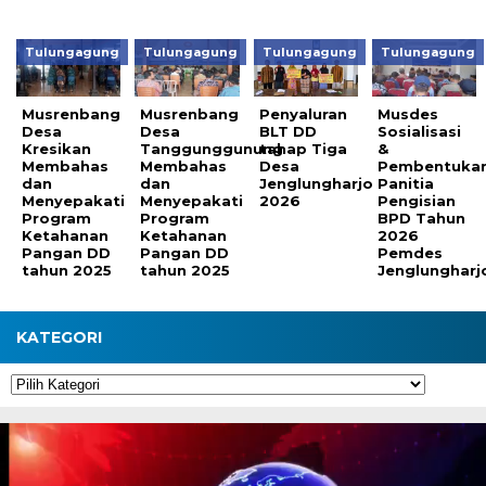
Tulungagung
Tulungagung
Tulungagung
Tulungagung
Musrenbang
Musrenbang
Penyaluran
Musdes
Desa
Desa
BLT DD
Sosialisasi
Kresikan
Tanggunggunung
tahap Tiga
&
Membahas
Membahas
Desa
Pembentuka
dan
dan
Jenglungharjo
Panitia
Menyepakati
Menyepakati
2026
Pengisian
Program
Program
BPD Tahun
Ketahanan
Ketahanan
2026
Pangan DD
Pangan DD
Pemdes
tahun 2025
tahun 2025
Jenglungharj
KATEGORI
Kategori
Pemutar
Video