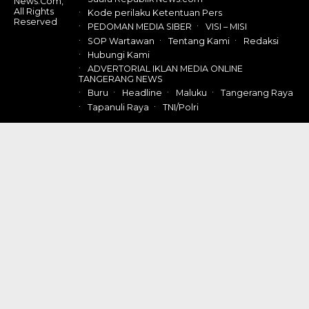
News.Com,
All Rights
Kode perilaku Ketentuan Pers
Reserved
PEDOMAN MEDIA SIBER
VISI – MISI
SOP Wartawan
Tentang Kami
Redaksi
Hubungi Kami
ADVERTORIAL IKLAN MEDIA ONLINE
TANGERANG NEWS
Buru
Headline
Maluku
Tangerang Raya
Tapanuli Raya
TNI/Polri