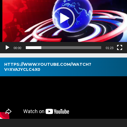
00:00
01:23
HTTPS://WWW.YOUTUBE.COM/WATCH?
V=XVAJYCLC4X0
Pemutar
Video