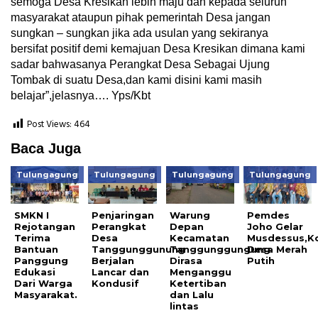
semoga Desa Kresikan lebih maju dan kepada seluruh
masyarakat ataupun pihak pemerintah Desa jangan
sungkan – sungkan jika ada usulan yang sekiranya
bersifat positif demi kemajuan Desa Kresikan dimana kami
sadar bahwasanya Perangkat Desa Sebagai Ujung
Tombak di suatu Desa,dan kami disini kami masih
belajar”,jelasnya…. Yps/Kbt
Post Views:
464
Baca Juga
Tulungagung
Tulungagung
Tulungagung
Tulungagung
SMKN I
Penjaringan
Warung
Pemdes
Rejotangan
Perangkat
Depan
Joho Gelar
Terima
Desa
Kecamatan
Musdessus,K
Bantuan
Tanggunggunung
Tanggunggungung
Desa Merah
Panggung
Berjalan
Dirasa
Putih
Edukasi
Lancar dan
Menganggu
Dari Warga
Kondusif
Ketertiban
Masyarakat.
dan Lalu
lintas