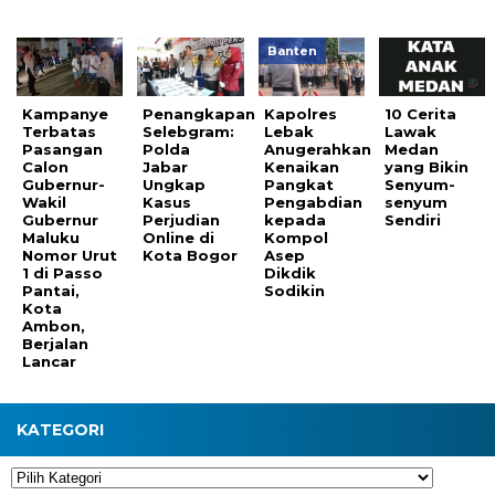
Banten
Kampanye
Penangkapan
Kapolres
10 Cerita
Terbatas
Selebgram:
Lebak
Lawak
Pasangan
Polda
Anugerahkan
Medan
Calon
Jabar
Kenaikan
yang Bikin
Gubernur-
Ungkap
Pangkat
Senyum-
Wakil
Kasus
Pengabdian
senyum
Gubernur
Perjudian
kepada
Sendiri
Maluku
Online di
Kompol
Nomor Urut
Kota Bogor
Asep
1 di Passo
Dikdik
Pantai,
Sodikin
Kota
Ambon,
Berjalan
Lancar
KATEGORI
Kategori