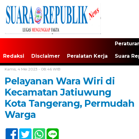
Peratura
Redaksi
Disclaimer
Peralatan Kerja
Suara Re
Home /
Tak Berkategori
Kamis, 4 Mei 2023 - 08:46 WIB
Pelayanan Wara Wiri di
Kecamatan Jatiuwung
Kota Tangerang, Permudah
Warga