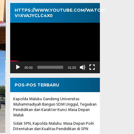
HTTPS://WWW.YOUTUBE.COM/WATCH?
V=XVAJYCLC4X0
Pemutar
Video
00:00
01:03
POS-POS TERBARU
Kapolda Maluku Gandeng Universitas
Muhammadiyah Bangun SDM Unggul, Tegaskan
Pendidikan dan Karakter Kunci Masa Depan
Maluk
Sidak SPN, Kapolda Maluku: Masa Depan Polri
Ditentukan dari Kualitas Pendidikan di SPN