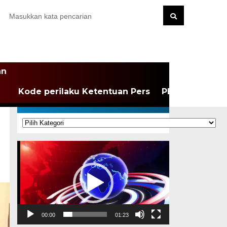
an
Kode perilaku Ketentuan Pers
PEDOMAN MEDI
KATEGORI
Kategori
Pemutar
Video
00:00
01:23