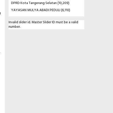
DPRD Kota Tangerang Selatan
(10,209)
YAYASAN MULYA ABADI PEDULI
(6,110)
n
Invalid slider id. Master Slider ID must be a valid
number.
a