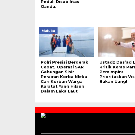
Peduli Disabilitas
Ganda.
Maluku
Polri Presisi Bergerak
Ustadz Das’ad L
Cepat, Operasi SAR
Kritik Keras Par
Gabungan Sisir
Pemimpin:
Perairan Korba Nleka
Prioritaskan Visi
Cari Korban Warga
Bukan Uang!
Karatat Yang Hilang
Dalam Laka Laut
Contact
Us