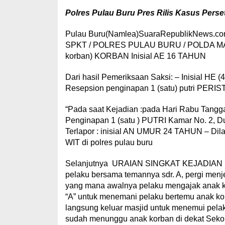
Polres Pulau Buru Pres Rilis Kasus Per
Pulau Buru(Namlea)SuaraRepublikNews.com.Be
SPKT / POLRES PULAU BURU / POLDA MALUK
korban) KORBAN Inisial AE 16 TAHUN
Dari hasil Pemeriksaan Saksi: – Inisial HE (4
Resepsion penginapan 1 (satu) putri PE
“Pada saat Kejadian :pada Hari Rabu Tanggal
Penginapan 1 (satu ) PUTRI Kamar No. 2, 
Terlapor : inisial AN UMUR 24 TAHUN – Dila
WIT di polres pulau buru
Selanjutnya URAIAN SINGKAT KEJADIAN pada
pelaku bersama temannya sdr. A, pergi men
yang mana awalnya pelaku mengajak anak ko
“A” untuk menemani pelaku bertemu anak korb
langsung keluar masjid untuk menemui pel
sudah menunggu anak korban di dekat Seko