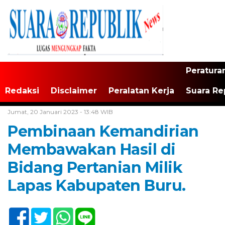
Peratura
Redaksi
Disclaimer
Peralatan Kerja
Suara Re
Home /
Tak Berkategori
Jumat, 20 Januari 2023 - 13:48 WIB
Pembinaan Kemandirian
Membawakan Hasil di
Bidang Pertanian Milik
Lapas Kabupaten Buru.