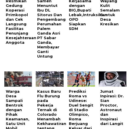
Resmikan
Samen
Kerjasama
Wayang
Gedung
Menuntut
dengan
Kulit
Koperasi
Ibu DL
BIG,Bupati
Semalam
Primkopol
Sitorus Dan
Lebak,Intruksikan
Suntuk
dan Cek
Pengembang
OPD
Desa
Langsung
Perumahan
Siapkan
Kresikan
Fasilitas
Palem
SDM
Penunjang
Ganda Asri
Kesejahteraan
PT Sabar
Anggota
Ganda,
Membayar
Ganti
Untung
Warga
Kasus Baru
Prediksi
Jumat
Desa
Flu Burung
Roma vs
Inpirasi: Dr.
Sampali
pada
Udinese:
Sian
Bentrok
Pekerja
Duel Sengit
Proctor,
dengan
Ternak di
di Stadio
Astronaut
Pihak
Colorado
Olimpico,
dan
Keamanan,
Menambah
Roma
Inspirasi
Satu Unit
Kekhawatiran
Berjuang
dari Langit
Mobil
tentang
Keluar dari