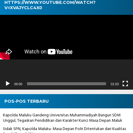
HTTPS://WWW.YOUTUBE.COM/WATCH?
V=XVAJYCLC4X0
Pemutar
Video
00:00
01:03
POS-POS TERBARU
Kapolda Maluku Gandeng Universitas Muhammadiyah Bangun SDM
Unggul, Tegaskan Pendidikan dan Karakter Kunci Masa Depan Maluk
Sidak SPN, Kapolda Maluku: Masa Depan Polri Ditentukan dari Kualitas