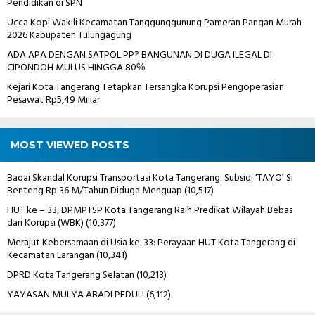
Pendidikan di SPN
Ucca Kopi Wakili Kecamatan Tanggunggunung Pameran Pangan Murah
2026 Kabupaten Tulungagung
ADA APA DENGAN SATPOL PP? BANGUNAN DI DUGA ILEGAL DI
CIPONDOH MULUS HINGGA 80℅
Kejari Kota Tangerang Tetapkan Tersangka Korupsi Pengoperasian
Pesawat Rp5,49 Miliar
MOST VIEWED POSTS
Badai Skandal Korupsi Transportasi Kota Tangerang: Subsidi ‘TAYO’ Si
Benteng Rp 36 M/Tahun Diduga Menguap
(10,517)
HUT ke – 33, DPMPTSP Kota Tangerang Raih Predikat Wilayah Bebas
dari Korupsi (WBK)
(10,377)
Merajut Kebersamaan di Usia ke-33: Perayaan HUT Kota Tangerang di
Kecamatan Larangan
(10,341)
DPRD Kota Tangerang Selatan
(10,213)
YAYASAN MULYA ABADI PEDULI
(6,112)