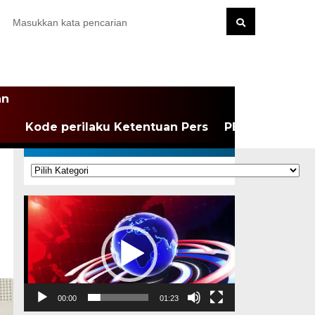
an
Kode perilaku Ketentuan Pers
PEDOMAN MEDI
KATEGORI
Kategori
Pemutar
Video
00:00
01:23