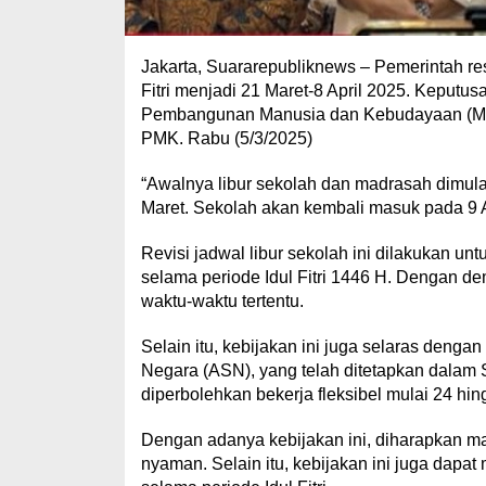
Jakarta, Suararepubliknews – Pemerintah re
Fitri menjadi 21 Maret-8 April 2025. Keputu
Pembangunan Manusia dan Kebudayaan (Menk
PMK. Rabu (5/3/2025)
“Awalnya libur sekolah dan madrasah dimulai 
Maret. Sekolah akan kembali masuk pada 9 Ap
Revisi jadwal libur sekolah ini dilakukan un
selama periode Idul Fitri 1446 H. Dengan d
waktu-waktu tertentu.
Selain itu, kebijakan ini juga selaras denga
Negara (ASN), yang telah ditetapkan dala
diperbolehkan bekerja fleksibel mulai 24 hi
Dengan adanya kebijakan ini, diharapkan ma
nyaman. Selain itu, kebijakan ini juga dapa