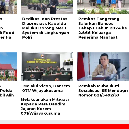
s
Dedikasi dan Prestasi
Pemkot Tangerang
Diapresiasi, Kapolda
Salurkan Bansos
en
Maluku Dorong Merit
Tahap I Tahun 2024 ke
i Food
System di Lingkungan
2.866 Keluarga
per Ha
Polri
Penerima Manfaat
p
Melalui Vicon, Danrem
Pemkab Muba Ikuti
 Polda
071/ Wijayakusuma
Sosialisasi SE Mendagri
il Alih
Nomor 821/5492/SJ
Melaksanakan Mitigasi
Kepada Para Dandim
Jajaran Korem
071/Wijayakusuma