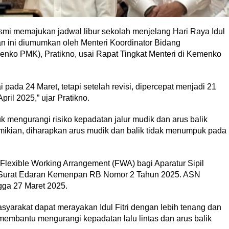
smi memajukan jadwal libur sekolah menjelang Hari Raya Idul
san ini diumumkan oleh Menteri Koordinator Bidang
o PMK), Pratikno, usai Rapat Tingkat Menteri di Kemenko
pada 24 Maret, tetapi setelah revisi, dipercepat menjadi 21
ril 2025,” ujar Pratikno.
tuk mengurangi risiko kepadatan jalur mudik dan arus balik
emikian, diharapkan arus mudik dan balik tidak menumpuk pada
n Flexible Working Arrangement (FWA) bagi Aparatur Sipil
m Surat Edaran Kemenpan RB Nomor 2 Tahun 2025. ASN
ngga 27 Maret 2025.
syarakat dapat merayakan Idul Fitri dengan lebih tenang dan
t membantu mengurangi kepadatan lalu lintas dan arus balik