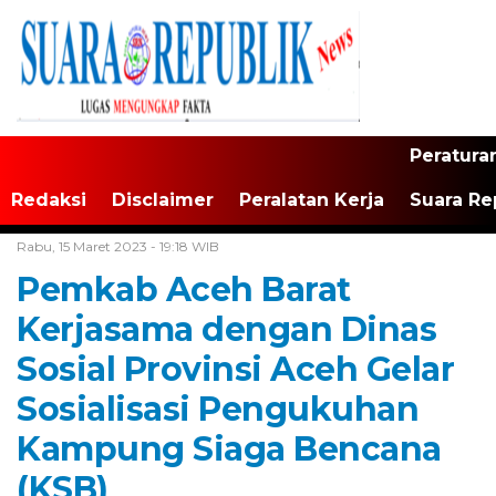
Peratura
Redaksi
Disclaimer
Peralatan Kerja
Suara Re
Home /
Tak Berkategori
Rabu, 15 Maret 2023 - 19:18 WIB
Pemkab Aceh Barat
Kerjasama dengan Dinas
Sosial Provinsi Aceh Gelar
Sosialisasi Pengukuhan
Kampung Siaga Bencana
(KSB)