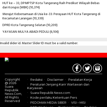
HUT ke – 33, DPMPTSP Kota Tangerang Raih Predikat Wilayah Bebas
dari Korupsi (WBK)
(10,374)
Merajut Kebersamaan di Usia ke-33: Perayaan HUT Kota Tangerang di
Kecamatan Larangan
(10,339)
DPRD Kota Tangerang Selatan
(10,209)
YAYASAN MULYA ABADI PEDULI
(6,106)
Invalid slider id. Master Slider ID must be a valid number.
Contact
Us
Copyright
Redaksi
Disclaimer
Peralatan Kerja
@ 2026
Peraturan Jenjang Karir Wartawan dan
Suara
Karyawan
Republik
Suara Republik News.com
News.Com,
All Rights
Kode perilaku Ketentuan Pers
Reserved
PEDOMAN MEDIA SIBER
VISI – MISI