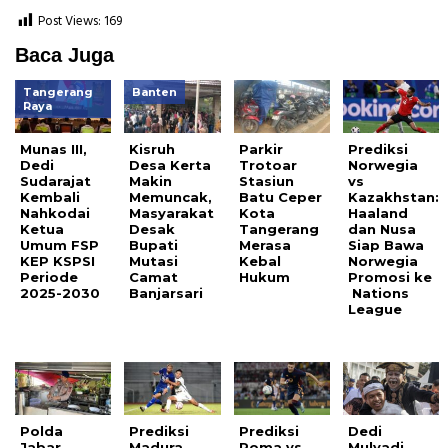
Post Views:
169
Baca Juga
Tangerang
Banten
Raya
Munas III,
Kisruh
Parkir
Prediksi
Dedi
Desa Kerta
Trotoar
Norwegia
Sudarajat
Makin
Stasiun
vs
Kembali
Memuncak,
Batu Ceper
Kazakhstan:
Nahkodai
Masyarakat
Kota
Haaland
Ketua
Desak
Tangerang
dan Nusa
Umum FSP
Bupati
Merasa
Siap Bawa
KEP KSPSI
Mutasi
Kebal
Norwegia
Periode
Camat
Hukum
Promosi ke
2025-2030
Banjarsari
Nations
League
Polda
Prediksi
Prediksi
Dedi
Jabar
Madura
Roma vs
Mulyadi