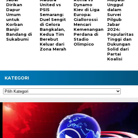
Dirikan
United vs
Dynamo
Unggul
Dapur
PSIS
Kiev di Liga
dalam
Umum
Semarang:
Europa:
Survei
untuk
Duel Sengit
Giallorossi
Pilgub
Korban
di Gelora
Mencari
Jabar
Banjir
Bangkalan,
Kemenangan
2024:
Bandang di
Kedua Tim
Perdana di
Popularitas
Sukabumi
Berebut
Stadio
Tinggi dan
Keluar dari
Olimpico
Dukungan
Zona Merah
Solid dari
Partai
Koalisi
KATEGORI
Kategori
Pemutar
Video