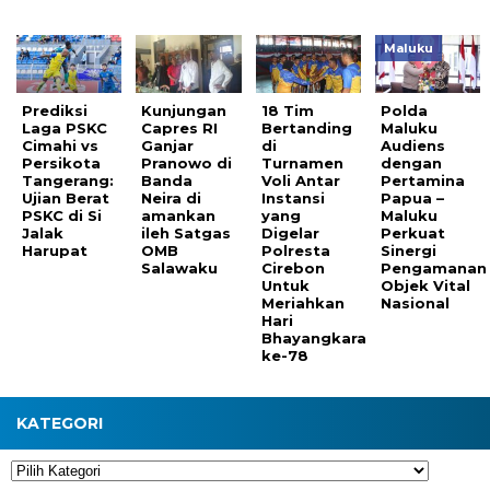
Maluku
Prediksi
Kunjungan
18 Tim
Polda
Laga PSKC
Capres RI
Bertanding
Maluku
Cimahi vs
Ganjar
di
Audiens
Persikota
Pranowo di
Turnamen
dengan
Tangerang:
Banda
Voli Antar
Pertamina
Ujian Berat
Neira di
Instansi
Papua –
PSKC di Si
amankan
yang
Maluku
Jalak
ileh Satgas
Digelar
Perkuat
Harupat
OMB
Polresta
Sinergi
Salawaku
Cirebon
Pengamanan
Untuk
Objek Vital
Meriahkan
Nasional
Hari
Bhayangkara
ke-78
KATEGORI
Kategori