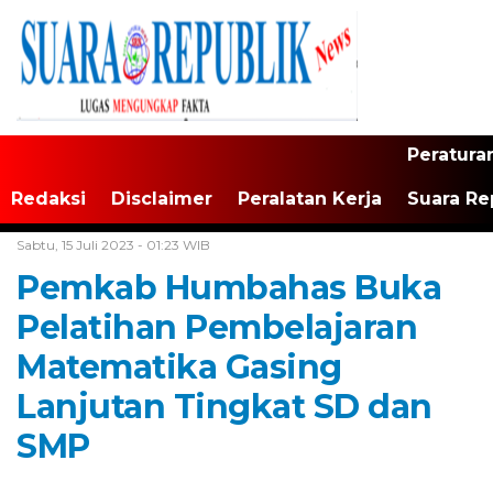
Peratura
Redaksi
Disclaimer
Peralatan Kerja
Suara Re
Home /
Tak Berkategori
Sabtu, 15 Juli 2023 - 01:23 WIB
Pemkab Humbahas Buka
Pelatihan Pembelajaran
Matematika Gasing
Lanjutan Tingkat SD dan
SMP