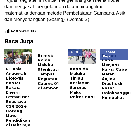
Tujuan kegiatan ini untuk mengembangkan kemampuan
dan mengasah pengetahuan dalam bidang ilmu
matematika dengan metode Pembelajaran Gampang, Asik
dan Menyenangkan (Gasing). (Demak S)
Post Views:
142
Baca Juga
Buru
Tapanuli
Brimob
Petani
Raya
Polda
Cabe
Maluku
Menjerit,
PT Asia
Kapolda
Sterilisasi
Harga Cabe
Anugerah
Maluku
Tempat
Merah
Biologis
Tinjau
Kegiatan
Anjlok
dan PT
Kesiapan
Capres 01
Drastis di
Bakara
Sarpras
di Ambon
Pasar
Energi
Mako
Doloksanggu
Lestari Beri
Polres Buru
Humbahas
Beasiswa
CSR 2024,
Dorong
Mutu
Pendidikan
di Baktiraja