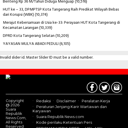
Benteng Rp 36 M/Tahun Diduga Menguap
(10,516)
HUT ke – 33, DPMPTSP Kota Tangerang Raih Predikat Wilayah Bebas
dari Korupsi (WBK)
(10,374)
Merajut Kebersamaan di Usia ke-33: Perayaan HUT Kota Tangerang di
Kecamatan Larangan
(10,339)
DPRD Kota Tangerang Selatan
(10,209)
YAYASAN MULYA ABADI PEDULI
(6,105)
Invalid slider id. Master Slider ID must be a valid number.
Contact
Us
Copyright
Redaksi
Disclaimer
Peralatan Kerja
@ 2026
Peraturan Jenjang Karir Wartawan dan
Suara
Karyawan
Republik
Suara Republik News.com
News.Com,
All Rights
Kode perilaku Ketentuan Pers
Reserved