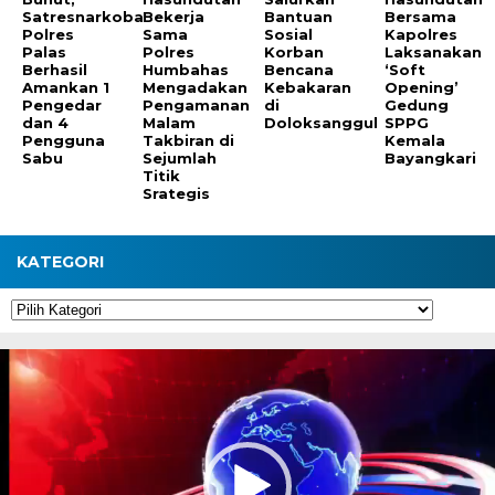
Satresnarkoba
Bekerja
Bantuan
Bersama
Polres
Sama
Sosial
Kapolres
Palas
Polres
Korban
Laksanakan
Berhasil
Humbahas
Bencana
‘Soft
Amankan 1
Mengadakan
Kebakaran
Opening’
Pengedar
Pengamanan
di
Gedung
dan 4
Malam
Doloksanggul
SPPG
Pengguna
Takbiran di
Kemala
Sabu
Sejumlah
Bayangkari
Titik
Srategis
KATEGORI
Kategori
Pemutar
Video