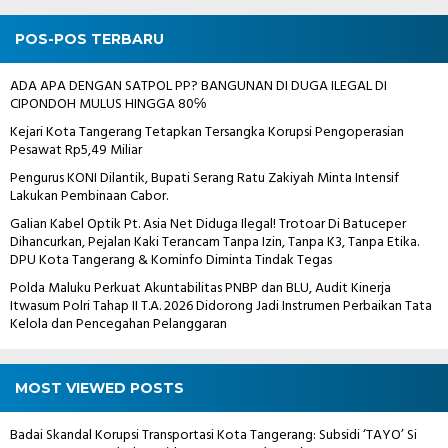
POS-POS TERBARU
ADA APA DENGAN SATPOL PP? BANGUNAN DI DUGA ILEGAL DI
CIPONDOH MULUS HINGGA 80℅
Kejari Kota Tangerang Tetapkan Tersangka Korupsi Pengoperasian
Pesawat Rp5,49 Miliar
Pengurus KONI Dilantik, Bupati Serang Ratu Zakiyah Minta Intensif
Lakukan Pembinaan Cabor.
Galian Kabel Optik Pt. Asia Net Diduga Ilegal! Trotoar Di Batuceper
Dihancurkan, Pejalan Kaki Terancam Tanpa Izin, Tanpa K3, Tanpa Etika.
DPU Kota Tangerang & Kominfo Diminta Tindak Tegas
Polda Maluku Perkuat Akuntabilitas PNBP dan BLU, Audit Kinerja
Itwasum Polri Tahap II T.A. 2026 Didorong Jadi Instrumen Perbaikan Tata
Kelola dan Pencegahan Pelanggaran
MOST VIEWED POSTS
Badai Skandal Korupsi Transportasi Kota Tangerang: Subsidi ‘TAYO’ Si