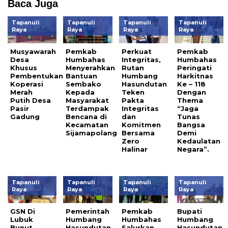
Baca Juga
Tapanuli
Tapanuli
Tapanuli
Tapanuli
Raya
Raya
Raya
Raya
Musyawarah
Pemkab
Perkuat
Pemkab
Desa
Humbahas
Integritas,
Humbahas
Khusus
Menyerahkan
Rutan
Peringati
Pembentukan
Bantuan
Humbang
Harkitnas
Koperasi
Sembako
Hasundutan
Ke – 118
Merah
Kepada
Teken
Dengan
Putih Desa
Masyarakat
Pakta
Thema
Pasir
Terdampak
Integritas
“Jaga
Gadung
Bencana di
dan
Tunas
Kecamatan
Komitmen
Bangsa
Sijamapolang
Bersama
Demi
Zero
Kedaulatan
Halinar
Negara”.
Tapanuli
Tapanuli
Tapanuli
Tapanuli
Raya
Raya
Raya
Raya
GSN Di
Pemerintah
Pemkab
Bupati
Lubuk
Humbang
Humbahas
Humbang
Bunut,
Hasundutan
Salurkan
Hasundutan