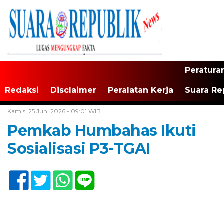
Peratura
Redaksi
Disclaimer
Peralatan Kerja
Suara Re
Home /
Tapanuli Raya
Kamis, 25 Juni 2026 - 09:01 WIB
Pemkab Humbahas Ikuti
Sosialisasi P3-TGAI