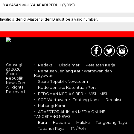
YAYASAN MULYA ABADI PEDULI
(6,099)
Invalid slider id. Master Slider ID must be a valid number.
Contact
Us
Copyright
Redaksi
Disclaimer
Peralatan Kerja
@ 2026
Peraturan Jenjang Karir Wartawan dan
Suara
Karyawan
Republik
Suara Republik News.com
News.Com,
All Rights
Kode perilaku Ketentuan Pers
Reserved
PEDOMAN MEDIA SIBER
VISI – MISI
SOP Wartawan
Tentang Kami
Redaksi
Hubungi Kami
ADVERTORIAL IKLAN MEDIA ONLINE
TANGERANG NEWS
Buru
Headline
Maluku
Tangerang Raya
Tapanuli Raya
TNI/Polri