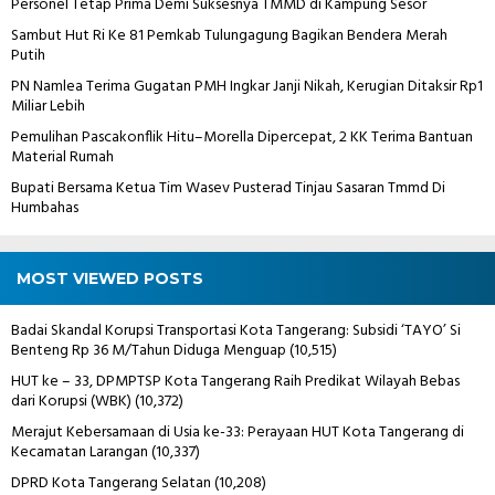
Personel Tetap Prima Demi Suksesnya TMMD di Kampung Sesor
Sambut Hut Ri Ke 81 Pemkab Tulungagung Bagikan Bendera Merah
Putih
PN Namlea Terima Gugatan PMH Ingkar Janji Nikah, Kerugian Ditaksir Rp1
Miliar Lebih
Pemulihan Pascakonflik Hitu–Morella Dipercepat, 2 KK Terima Bantuan
Material Rumah
Bupati Bersama Ketua Tim Wasev Pusterad Tinjau Sasaran Tmmd Di
Humbahas
MOST VIEWED POSTS
Badai Skandal Korupsi Transportasi Kota Tangerang: Subsidi ‘TAYO’ Si
Benteng Rp 36 M/Tahun Diduga Menguap
(10,515)
HUT ke – 33, DPMPTSP Kota Tangerang Raih Predikat Wilayah Bebas
dari Korupsi (WBK)
(10,372)
Merajut Kebersamaan di Usia ke-33: Perayaan HUT Kota Tangerang di
Kecamatan Larangan
(10,337)
DPRD Kota Tangerang Selatan
(10,208)