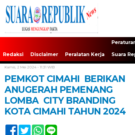
Peratura
Redaksi
Disclaimer
Peralatan Kerja
Suara Re
Home /
Tak Berkategori
Kamis, 2 Mei 2024 - 11:31 WIB
PEMKOT CIMAHI BERIKAN
ANUGERAH PEMENANG
LOMBA CITY BRANDING
KOTA CIMAHI TAHUN 2024