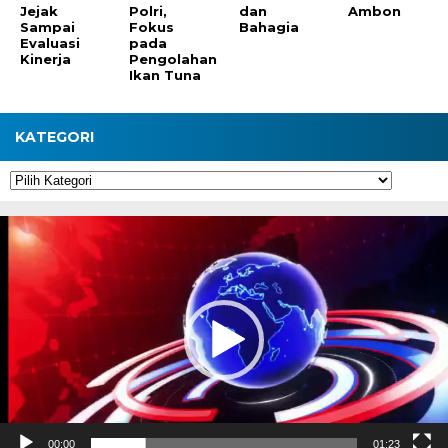
Jejak
Polri,
dan
Ambon
Sampai
Fokus
Bahagia
Evaluasi
pada
Kinerja
Pengolahan
Ikan Tuna
KATEGORI
Kategori
Pemutar
Video
00:00
01:23