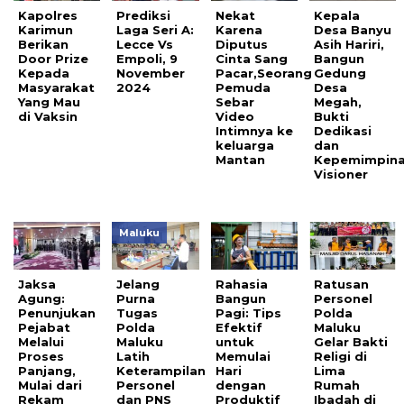
Kapolres
Prediksi
Nekat
Kepala
Karimun
Laga Seri A:
Karena
Desa Banyu
Berikan
Lecce Vs
Diputus
Asih Hariri,
Door Prize
Empoli, 9
Cinta Sang
Bangun
Kepada
November
Pacar,Seorang
Gedung
Masyarakat
2024
Pemuda
Desa
Yang Mau
Sebar
Megah,
di Vaksin
Video
Bukti
Intimnya ke
Dedikasi
keluarga
dan
Mantan
Kepemimpin
Visioner
Maluku
Jaksa
Jelang
Rahasia
Ratusan
Agung:
Purna
Bangun
Personel
Penunjukan
Tugas
Pagi: Tips
Polda
Pejabat
Polda
Efektif
Maluku
Melalui
Maluku
untuk
Gelar Bakti
Proses
Latih
Memulai
Religi di
Panjang,
Keterampilan
Hari
Lima
Mulai dari
Personel
dengan
Rumah
Rekam
dan PNS
Produktif
Ibadah di