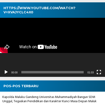
HTTPS://WWW.YOUTUBE.COM/WATCH?
V=XVAJYCLC4X0
Pemutar
Video
00:00
01:03
POS-POS TERBARU
Kapolda Maluku Gandeng Universitas Muhammadiyah Bangun SDM
Unggul, Tegaskan Pendidikan dan Karakter Kunci Masa Depan Maluk