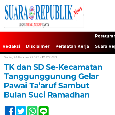
Peratura
Redaksi
Disclaimer
Peralatan Kerja
Suara Re
Home /
Tak Berkategori
Senin, 24 Februari 2025 - 10:05 WIB
TK dan SD Se-Kecamatan
Tanggunggunung Gelar
Pawai Ta’aruf Sambut
Bulan Suci Ramadhan