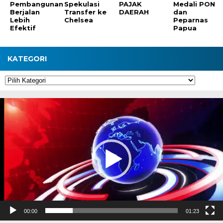
Pembangunan
Spekulasi
PAJAK
Medali PON
Berjalan
Transfer ke
DAERAH
dan
Lebih
Chelsea
Peparnas
Efektif
Papua
KATEGORI
Kategori
Pemutar
Video
00:00
01:23