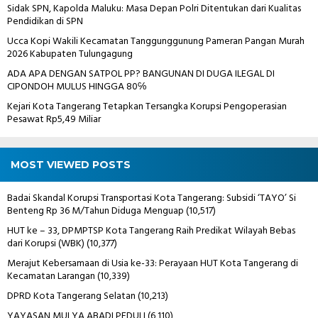
Sidak SPN, Kapolda Maluku: Masa Depan Polri Ditentukan dari Kualitas
Pendidikan di SPN
Ucca Kopi Wakili Kecamatan Tanggunggunung Pameran Pangan Murah
2026 Kabupaten Tulungagung
ADA APA DENGAN SATPOL PP? BANGUNAN DI DUGA ILEGAL DI
CIPONDOH MULUS HINGGA 80℅
Kejari Kota Tangerang Tetapkan Tersangka Korupsi Pengoperasian
Pesawat Rp5,49 Miliar
MOST VIEWED POSTS
Badai Skandal Korupsi Transportasi Kota Tangerang: Subsidi ‘TAYO’ Si
Benteng Rp 36 M/Tahun Diduga Menguap
(10,517)
HUT ke – 33, DPMPTSP Kota Tangerang Raih Predikat Wilayah Bebas
dari Korupsi (WBK)
(10,377)
Merajut Kebersamaan di Usia ke-33: Perayaan HUT Kota Tangerang di
Kecamatan Larangan
(10,339)
DPRD Kota Tangerang Selatan
(10,213)
YAYASAN MULYA ABADI PEDULI
(6,110)