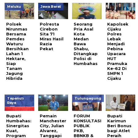
Maluku
Jawa Barat
Polsek
Polresta
Seorang
Kapolsek
Nirunmas
Cirebon
Pria Asal
Cijaku
Bersama
Sita 71
Kota
Polres
Pemdes
Miras Hasil
Medan
Lebak
Waturu
Razia
Bawa
Menjadi
Bersihkan
Pekat
Shabu,
Pebina
Lahan 1
Ditangkap
Upacara
Hektare,
Polisi di
HUT
Siap
Humbahas
Pramuka
Tanam
Ke-62 Di
Jagung
SMPN 1
Hibrida
Cijaku
Tapanuli
Tulungagung
Raya
Bupati
Pemain
FORUM
Bupati
Humbahas:
Manchester
KONSULTASI
Karimun
Sinergitas
City, Julian
PUBLIK
Beri Bonus
Kuat,
Alvarez,
PKB,
bagi Atlet
Program
Tanggapi
BBNKB &
Peraih