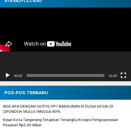
V=XVAJYCLC4X0
Pemutar
Video
00:00
01:03
POS-POS TERBARU
ADA APA DENGAN SATPOL PP? BANGUNAN DI DUGA ILEGAL DI
CIPONDOH MULUS HINGGA 80℅
Kejari Kota Tangerang Tetapkan Tersangka Korupsi Pengoperasian
Pesawat Rp5,49 Miliar