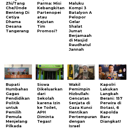
Zhi/Tang
Parma: Misi
Maluku
Che/Onde
Kebangkitan
Kompi 3
Benteng Di
Partenopei
Batalyon A
Cetiya
atau
Pelopor
Dhama
Kejutan
Gelar
Desana
Tim
Shalat
Tangerang
Promosi?
Jumat
Berjamaah
di Masjid
Raudhatul
Jannah
Bupati
Siswa
Wakil
Kapolri
Humbahas
Dikeluarkan
Pemimpin
Lakukan
Gagas
dari
Hizbullah:
Langkah
Pendidikan
Sekolah
Gencatan
Berani: 157
Politik
karena Izin
Senjata di
Perwira di
untuk
ke Toilet,
Gaza Kunci
Rotasi, 6
Pemilih
APH
Hentikan
Kapolda
Pemula
Diminta
Pertempuran
Baru
Menjelang
Tegas!
dengan
Diangkat!
Pilkada
Israel