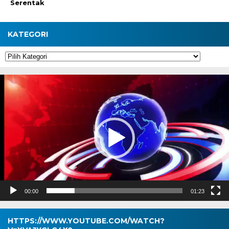
Serentak
KATEGORI
Kategori
Pemutar
Video
00:00
01:23
HTTPS://WWW.YOUTUBE.COM/WATCH?