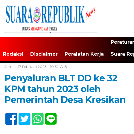
Peratura
Redaksi
Disclaimer
Peralatan Kerja
Suara Re
Home /
Tak Berkategori
Jumat, 17 Februari 2023 - 10:52 WIB
Penyaluran BLT DD ke 32
KPM tahun 2023 oleh
Pemerintah Desa Kresikan