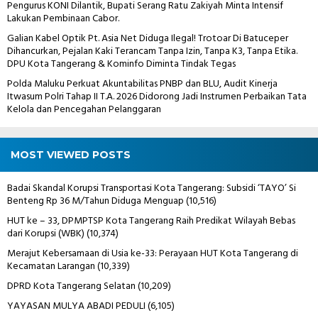
Pengurus KONI Dilantik, Bupati Serang Ratu Zakiyah Minta Intensif
Lakukan Pembinaan Cabor.
Galian Kabel Optik Pt. Asia Net Diduga Ilegal! Trotoar Di Batuceper
Dihancurkan, Pejalan Kaki Terancam Tanpa Izin, Tanpa K3, Tanpa Etika.
DPU Kota Tangerang & Kominfo Diminta Tindak Tegas
Polda Maluku Perkuat Akuntabilitas PNBP dan BLU, Audit Kinerja
Itwasum Polri Tahap II T.A. 2026 Didorong Jadi Instrumen Perbaikan Tata
Kelola dan Pencegahan Pelanggaran
MOST VIEWED POSTS
Badai Skandal Korupsi Transportasi Kota Tangerang: Subsidi ‘TAYO’ Si
Benteng Rp 36 M/Tahun Diduga Menguap
(10,516)
HUT ke – 33, DPMPTSP Kota Tangerang Raih Predikat Wilayah Bebas
dari Korupsi (WBK)
(10,374)
Merajut Kebersamaan di Usia ke-33: Perayaan HUT Kota Tangerang di
Kecamatan Larangan
(10,339)
DPRD Kota Tangerang Selatan
(10,209)
YAYASAN MULYA ABADI PEDULI
(6,105)