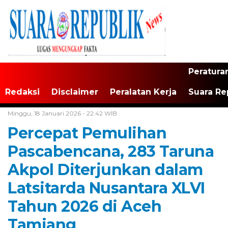
Peratura
Redaksi
Disclaimer
Peralatan Kerja
Suara Re
Home /
Tak Berkategori
Minggu, 18 Januari 2026 - 22:42 WIB
Percepat Pemulihan
Pascabencana, 283 Taruna
Akpol Diterjunkan dalam
Latsitarda Nusantara XLVI
Tahun 2026 di Aceh
Tamiang