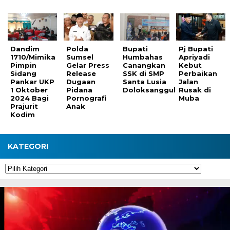
Dandim
Polda
Bupati
Pj Bupati
1710/Mimika
Sumsel
Humbahas
Apriyadi
Pimpin
Gelar Press
Canangkan
Kebut
Sidang
Release
SSK di SMP
Perbaikan
Pankar UKP
Dugaan
Santa Lusia
Jalan
1 Oktober
Pidana
Doloksanggul
Rusak di
2024 Bagi
Pornografi
Muba
Prajurit
Anak
Kodim
KATEGORI
Kategori
Pemutar
Video