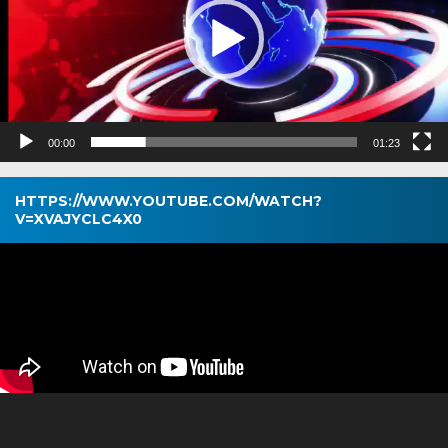
00:00
01:23
HTTPS://WWW.YOUTUBE.COM/WATCH?
V=XVAJYCLC4X0
Pemutar
Video