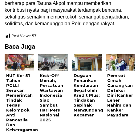
berharap para Taruna Akpol mampu memberikan
kontribusi nyata bagi masyarakat terdampak bencana,
sekaligus semakin memperkokoh semangat pengabdian,
soliditas, dan kemanunggalan Polri dengan rakyat.
Post Views:
571
Baca Juga
HUT Ke- 51
Kick-Off
Dugaan
Pemkot
Tahun
Meriah,
Penarikan
Cimahi
PGLLI
Persatuan
Kendaraan
Canangkan
Serukan
Wartawan
Ilegal oleh
Deteksi
Pemerintah
Indonesia
Kredit Plus:
Dini Kanker
Tindak
Siap
Tindakan
Leher
Tegas
Sambut
Sepihak
Rahim dan
Kelompok
Hari Pers
Mengundang
Kanker
Anti
Nasional
Kecaman
Payudara
Pancasila
2025
Dan
Keberagaman