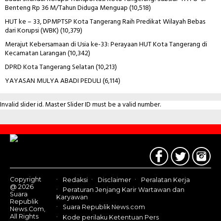
Benteng Rp 36 M/Tahun Diduga Menguap
(10,518)
HUT ke – 33, DPMPTSP Kota Tangerang Raih Predikat Wilayah Bebas
dari Korupsi (WBK)
(10,379)
Merajut Kebersamaan di Usia ke-33: Perayaan HUT Kota Tangerang di
Kecamatan Larangan
(10,342)
DPRD Kota Tangerang Selatan
(10,213)
YAYASAN MULYA ABADI PEDULI
(6,114)
Invalid slider id. Master Slider ID must be a valid number.
Contact
Us
Copyright
Redaksi
Disclaimer
Peralatan Kerja
@ 2026
Peraturan Jenjang Karir Wartawan dan
Suara
Karyawan
Republik
Suara Republik News.com
News.Com,
All Rights
Kode perilaku Ketentuan Pers