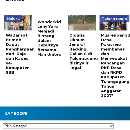
Maluku
Tulungagung
Wonderkid
Leny Yoro
Menjadi
Wadansat
Diduga
Musrenbangd
Bintang
Brimob
Oknum
Desa
dalam
Dapat
Jendral
Pakisrejo
Debutnya
Penghargaan
Backingi
membahas
Bersama
dari Raja
Galian C di
dan
Man United
dan Kades
Tulungagung
Menyepakati
se-
disinyalir
Rancangan
Kabupaten
Ilegal
RKP Desa
SBB
dan RKPD
Kabupaten
Tulungagung
Tahun
Anggaran
2027″
KATEGORI
Kategori