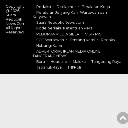
Copyright
Redaksi
Disclaimer
Peralatan Kerja
@ 2026
Peraturan Jenjang Karir Wartawan dan
Suara
Karyawan
Republik
Suara Republik News.com
News.Com,
All Rights
Kode perilaku Ketentuan Pers
Reserved
PEDOMAN MEDIA SIBER
VISI – MISI
SOP Wartawan
Tentang Kami
Redaksi
Hubungi Kami
ADVERTORIAL IKLAN MEDIA ONLINE
TANGERANG NEWS
Buru
Headline
Maluku
Tangerang Raya
Tapanuli Raya
TNI/Polri