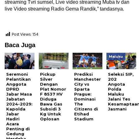
streaming Tvri sumsel, Live video streaming Muba tv dan
live Video streaming Radio Gema Randik,” tandasnya.
Post Views:
154
Baca Juga
Maluku
Seremoni
Pickup
Prediksi
Seleksi SIP,
Pelantikan
Silver
Manchester
202
Anggota
Dengan
City vs
Angota
DPRD
Plat Nomor
Sparta
Polda
Jabar Masa
F 8537 HV
Prague:
Maluku
Jabatan
Diduga
Dominasi
Jalani Tes
2024-2029:
Bawa Gas
The
Kesamaptaa
Kapolda
Subsidi 3
Citizens di
Jasmani
Jabar
Kg Untuk
Etihad
Hadiri
Oplosan
Stadium
Acara
Penting di
Gedung
Merdeka