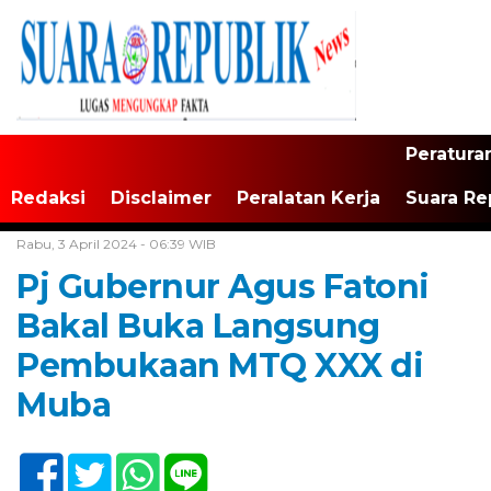
Peratura
Redaksi
Disclaimer
Peralatan Kerja
Suara Re
Home /
Tak Berkategori
Rabu, 3 April 2024 - 06:39 WIB
Pj Gubernur Agus Fatoni
Bakal Buka Langsung
Pembukaan MTQ XXX di
Muba