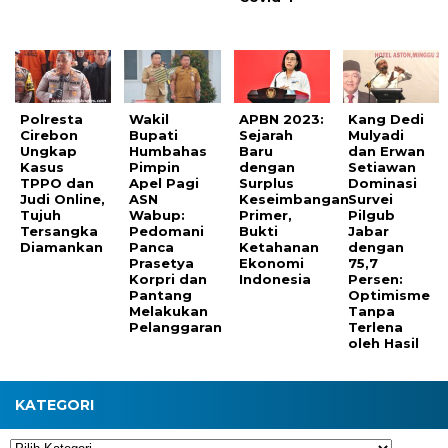
Polresta
Wakil
APBN 2023:
Kang Dedi
Cirebon
Bupati
Sejarah
Mulyadi
Ungkap
Humbahas
Baru
dan Erwan
Kasus
Pimpin
dengan
Setiawan
TPPO dan
Apel Pagi
Surplus
Dominasi
Judi Online,
ASN
Keseimbangan
Survei
Tujuh
Wabup:
Primer,
Pilgub
Tersangka
Pedomani
Bukti
Jabar
Diamankan
Panca
Ketahanan
dengan
Prasetya
Ekonomi
75,7
Korpri dan
Indonesia
Persen:
Pantang
Optimisme
Melakukan
Tanpa
Pelanggaran
Terlena
oleh Hasil
KATEGORI
Kategori