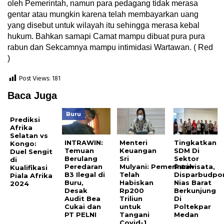
oleh Pemerintah, namun para pedagang tidak merasa
gentar atau mungkin karena telah membayarkan uang
yang disebut untuk wilayah itu sehingga merasa kebal
hukum. Bahkan samapi Camat mampu dibuat pura pura
rabun dan Sekcamnya mampu intimidasi Wartawan. ( Red
)
Post Views:
181
Baca Juga
Buru
Prediksi
Afrika
Selatan vs
INTRAWIN:
Menteri
Tingkatkan
Kongo:
Temuan
Keuangan
SDM Di
Duel Sengit
Berulang
Sri
Sektor
di
Peredaran
Mulyani: Pemerintah
Pariwisata,
Kualifikasi
B3 Ilegal di
Telah
Disparbudpo
Piala Afrika
Buru,
Habiskan
Nias Barat
2024
Desak
Rp200
Berkunjung
Audit Bea
Triliun
Di
Cukai dan
untuk
Poltekpar
PT PELNI
Tangani
Medan
Covid-1