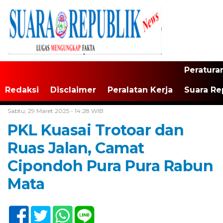
Peratura
Redaksi
Disclaimer
Peralatan Kerja
Suara Re
Home /
Tak Berkategori
Sabtu, 29 Maret 2025 - 14:28 WIB
PKL Kuasai Trotoar dan
Ruas Jalan, Camat
Cipondoh Pura Pura Rabun
Mata