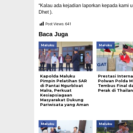
“Kalau ada kejadian laporkan kepada kami un
Dhet ).
Post Views:
641
Baca Juga
Maluku
Maluku
Kapolda Maluku
Prestasi Interna
Pimpin Pelatihan SAR
Polwan Polda M
di Pantai Ngurbloat
Tembus Final d
Malra, Perkuat
Perak di Thaila
Kesiapsiagaan
Masyarakat Dukung
Pariwisata yang Aman
Maluku
Maluku