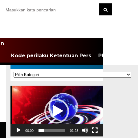
an
Kode perilaku Ketentuan Pers
PEDOMAN MEDI
KATEGORI
Kategori
Pemutar
Video
00:00
01:23