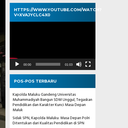
HTTPS://WWW.YOUTUBE.COM/WATCH?
V=XVAJYCLC4X0
Pemutar
Video
00:00
01:03
POS-POS TERBARU
Kapolda Maluku Gandeng Universitas
Muhammadiyah Bangun SDM Unggul, Tegaskan
Pendidikan dan Karakter Kunci Masa Depan
Maluk
Sidak SPN, Kapolda Maluku: Masa Depan Polri
Ditentukan dari Kualitas Pendidikan di SPN