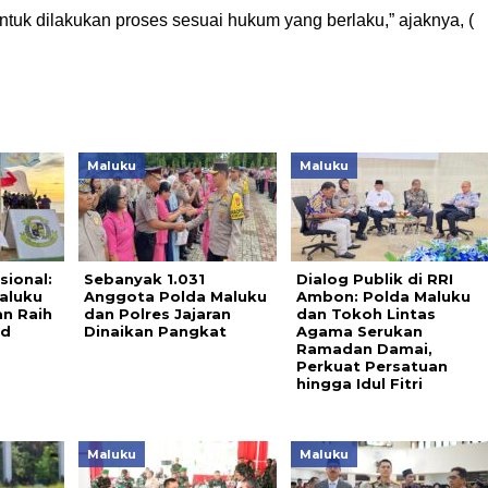
tuk dilakukan proses sesuai hukum yang berlaku,” ajaknya, (
Maluku
Maluku
sional:
Sebanyak 1.031
Dialog Publik di RRI
aluku
Anggota Polda Maluku
Ambon: Polda Maluku
an Raih
dan Polres Jajaran
dan Tokoh Lintas
nd
Dinaikan Pangkat
Agama Serukan
Ramadan Damai,
Perkuat Persatuan
hingga Idul Fitri
Maluku
Maluku