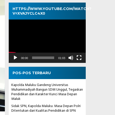
HTTPS://WWW.YOUTUBE.COM/WATCH?
V=XVAJYCLC4X0
Pemutar
Video
00:00
01:03
POS-POS TERBARU
Kapolda Maluku Gandeng Universitas
Muhammadiyah Bangun SDM Unggul, Tegaskan
Pendidikan dan Karakter Kunci Masa Depan
Maluk
Sidak SPN, Kapolda Maluku: Masa Depan Polri
Ditentukan dari Kualitas Pendidikan di SPN