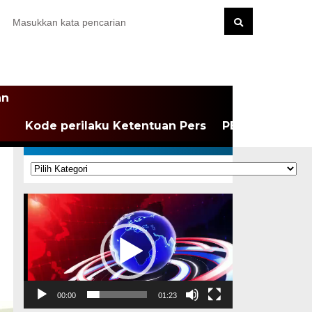
an
Kode perilaku Ketentuan Pers
PEDOMAN MEDI
KATEGORI
Kategori
Pemutar
Video
00:00
01:23