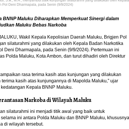
i, S.Ik., M.H., menyambut baik kunjungan silaturahmi yang dilakukan oleh Kepala
n Pol Deni Dharmapala, pada Senin (9/9/2024)
la BNNP Maluku Diharapkan Memperkuat Sinergi dalam
judkan Maluku Bebas Narkoba
UKU, Wakil Kepala Kepolisian Daerah Maluku, Brigjen Pol
gan silaturahmi yang dilakukan oleh Kepala Badan Narkotika
ol Deni Dharmapala, pada Senin (9/9/2024). Pertemuan ini
s Polda Maluku, Kota Ambon, dan turut dihadiri oleh Direktur
mpaikan rasa terima kasih atas kunjungan yang dilakukan
rima kasih atas kunjungannya di Mapolda Maluku,” ujar
t kedatangan Kepala BNNP Maluku.
antasan Narkoba di Wilayah Maluku
silaturahmi ini menjadi titik awal yang baik untuk
n selama ini antara Polda Maluku dan BNNP Maluku, khususny
di wilayah tersebut.