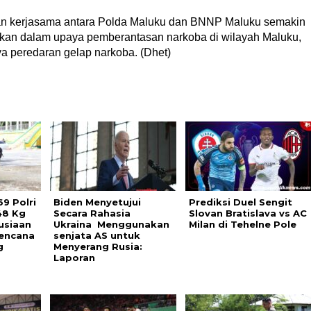
kan kerjasama antara Polda Maluku dan BNNP Maluku semakin
kan dalam upaya pemberantasan narkoba di wilayah Maluku,
ya peredaran gelap narkoba. (Dhet)
9 Polri
Biden Menyetujui
Prediksi Duel Sengit
48 Kg
Secara Rahasia
Slovan Bratislava vs AC
usiaan
Ukraina Menggunakan
Milan di Tehelne Pole
encana
senjata AS untuk
g
Menyerang Rusia:
Laporan