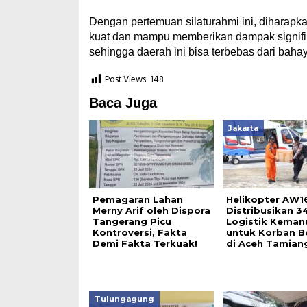
Dengan pertemuan silaturahmi ini, diharap
kuat dan mampu memberikan dampak signifi
sehingga daerah ini bisa terbebas dari baha
Post Views:
148
Baca Juga
Jakarta
Pemagaran Lahan
Helikopter AW16
Merny Arif oleh Dispora
Distribusikan 3
Tangerang Picu
Logistik Keman
Kontroversi, Fakta
untuk Korban B
Demi Fakta Terkuak!
di Aceh Tamian
Tulungagung