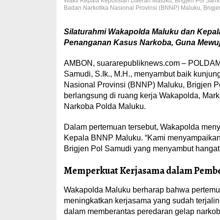
Wakil Kepala Kepolisian Daerah Maluku, Brigjen Pol Samud
Badan Narkotika Nasional Provinsi (BNNP) Maluku, Brigje
Silaturahmi Wakapolda Maluku dan Kepa
Penanganan Kasus Narkoba, Guna Mewu
AMBON, suararepubliknews.com – POLDAMAL
Samudi, S.Ik., M.H., menyambut baik kunjun
Nasional Provinsi (BNNP) Maluku, Brigjen P
berlangsung di ruang kerja Wakapolda, Marka
Narkoba Polda Maluku.
Dalam pertemuan tersebut, Wakapolda menya
Kepala BNNP Maluku. “Kami menyampaikan te
Brigjen Pol Samudi yang menyambut hanga
Memperkuat Kerjasama dalam Pember
Wakapolda Maluku berharap bahwa pertemuan 
meningkatkan kerjasama yang sudah terjali
dalam memberantas peredaran gelap narkoba 