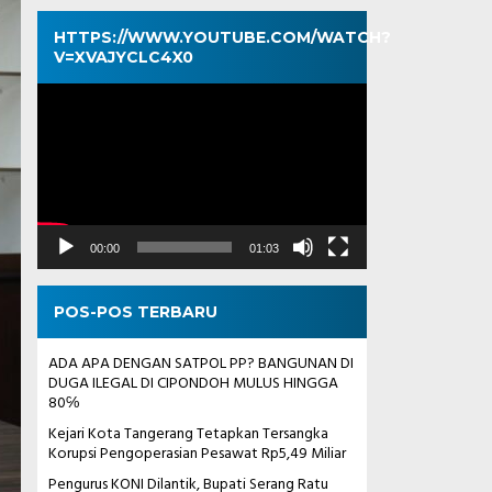
HTTPS://WWW.YOUTUBE.COM/WATCH?
V=XVAJYCLC4X0
Pemutar
Video
00:00
01:03
POS-POS TERBARU
ADA APA DENGAN SATPOL PP? BANGUNAN DI
DUGA ILEGAL DI CIPONDOH MULUS HINGGA
80℅
Kejari Kota Tangerang Tetapkan Tersangka
Korupsi Pengoperasian Pesawat Rp5,49 Miliar
Pengurus KONI Dilantik, Bupati Serang Ratu