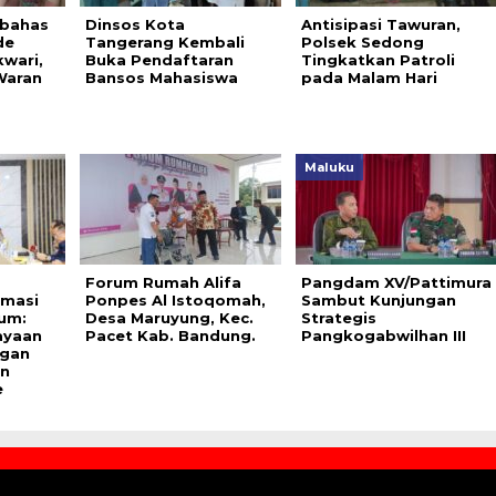
bahas
Dinsos Kota
Antisipasi Tawuran,
de
Tangerang Kembali
Polsek Sedong
wari,
Buka Pendaftaran
Tingkatkan Patroli
Waran
Bansos Mahasiswa
pada Malam Hari
Maluku
Forum Rumah Alifa
Pangdam XV/Pattimura
rmasi
Ponpes Al Istoqomah,
Sambut Kunjungan
um:
Desa Maruyung, Kec.
Strategis
ayaan
Pacet Kab. Bandung.
Pangkogabwilhan III
ngan
an
e