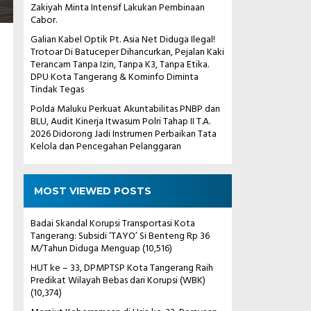
Zakiyah Minta Intensif Lakukan Pembinaan
Cabor.
Galian Kabel Optik Pt. Asia Net Diduga Ilegal!
Trotoar Di Batuceper Dihancurkan, Pejalan Kaki
Terancam Tanpa Izin, Tanpa K3, Tanpa Etika.
DPU Kota Tangerang & Kominfo Diminta
Tindak Tegas
Polda Maluku Perkuat Akuntabilitas PNBP dan
BLU, Audit Kinerja Itwasum Polri Tahap II T.A.
2026 Didorong Jadi Instrumen Perbaikan Tata
Kelola dan Pencegahan Pelanggaran
n
MOST VIEWED POSTS
Badai Skandal Korupsi Transportasi Kota
Tangerang: Subsidi ‘TAYO’ Si Benteng Rp 36
M/Tahun Diduga Menguap
(10,516)
HUT ke – 33, DPMPTSP Kota Tangerang Raih
Predikat Wilayah Bebas dari Korupsi (WBK)
(10,374)