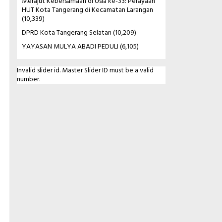
Merajut Kebersamaan di Usia ke-33: Perayaan
HUT Kota Tangerang di Kecamatan Larangan
(10,339)
DPRD Kota Tangerang Selatan
(10,209)
YAYASAN MULYA ABADI PEDULI
(6,105)
Invalid slider id. Master Slider ID must be a valid
number.