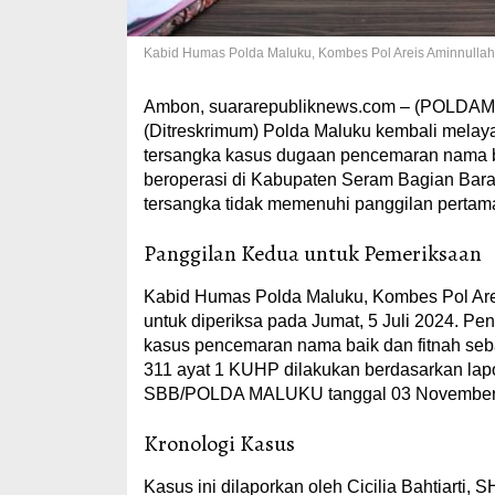
Kabid Humas Polda Maluku, Kombes Pol Areis Aminnullah
Ambon, suararepubliknews.com – (POLDAMA
(Ditreskrimum) Polda Maluku kembali melay
tersangka kasus dugaan pencemaran nama bai
beroperasi di Kabupaten Seram Bagian Barat
tersangka tidak memenuhi panggilan pertama 
Panggilan Kedua untuk Pemeriksaan
Kabid Humas Polda Maluku, Kombes Pol Arei
untuk diperiksa pada Jumat, 5 Juli 2024. Pe
kasus pencemaran nama baik dan fitnah se
311 ayat 1 KUHP dilakukan berdasarkan la
SBB/POLDA MALUKU tanggal 03 November 20
Kronologi Kasus
Kasus ini dilaporkan oleh Cicilia Bahtiarti