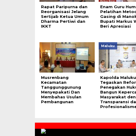
Rapat Paripurna dan
Enam Guru Hum
Reorganisasi Jelang
Pelatihan Meto
Sertijab Ketua Umum
Gasing di Manok
Dharma Pertiwi dan
Bupati Markus 
IKKT
Beri Apresiasi
Maluku
Musrenbang
Kapolda Maluku
Kecamatan
Tegaskan Refo
Tanggunggunung
Penegakan Huk
Menyepakati Dan
Bangun Keperc
Membahas Usulan
Masyarakat de
Pembangunan
Transparansi d
Profesionalism
Contact
Us