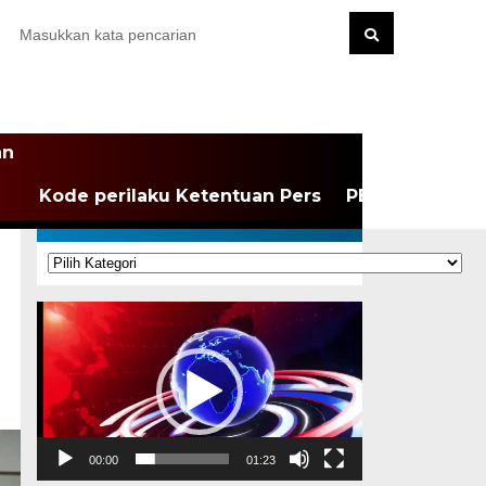
an
Kode perilaku Ketentuan Pers
PEDOMAN MEDI
KATEGORI
Kategori
Pemutar
Video
00:00
01:23