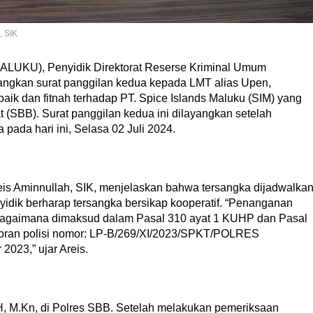
, SIK
LUKU), Penyidik Direktorat Reserse Kriminal Umum
angkan surat panggilan kedua kepada LMT alias Upen,
k dan fitnah terhadap PT. Spice Islands Maluku (SIM) yang
 (SBB). Surat panggilan kedua ini dilayangkan setelah
pada hari ini, Selasa 02 Juli 2024.
s Aminnullah, SIK, menjelaskan bahwa tersangka dijadwalka
nyidik berharap tersangka bersikap kooperatif. “Penanganan
bagaimana dimaksud dalam Pasal 310 ayat 1 KUHP dan Pasal
poran polisi nomor: LP-B/269/XI/2023/SPKT/POLRES
23,” ujar Areis.
, SH, M.Kn, di Polres SBB. Setelah melakukan pemeriksaan