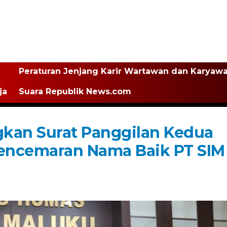
Peraturan Jenjang Karir Wartawan dan Karyaw
ja
Suara Republik News.com
gkan Surat Panggilan Kedua
encemaran Nama Baik PT SIM