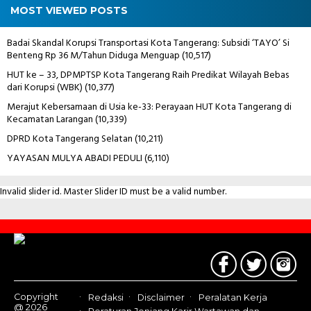
MOST VIEWED POSTS
Badai Skandal Korupsi Transportasi Kota Tangerang: Subsidi ‘TAYO’ Si
Benteng Rp 36 M/Tahun Diduga Menguap
(10,517)
HUT ke – 33, DPMPTSP Kota Tangerang Raih Predikat Wilayah Bebas
dari Korupsi (WBK)
(10,377)
Merajut Kebersamaan di Usia ke-33: Perayaan HUT Kota Tangerang di
Kecamatan Larangan
(10,339)
DPRD Kota Tangerang Selatan
(10,211)
YAYASAN MULYA ABADI PEDULI
(6,110)
Invalid slider id. Master Slider ID must be a valid number.
Contact
Us
Copyright
Redaksi
Disclaimer
Peralatan Kerja
@ 2026