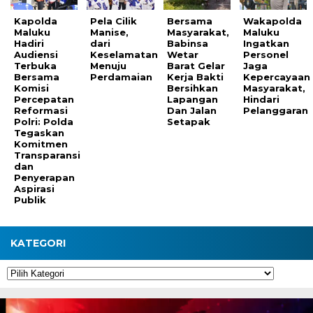
Kapolda
Pela Cilik
Bersama
Wakapolda
Maluku
Manise,
Masyarakat,
Maluku
Hadiri
dari
Babinsa
Ingatkan
Audiensi
Keselamatan
Wetar
Personel
Terbuka
Menuju
Barat Gelar
Jaga
Bersama
Perdamaian
Kerja Bakti
Kepercayaan
Komisi
Bersihkan
Masyarakat,
Percepatan
Lapangan
Hindari
Reformasi
Dan Jalan
Pelanggaran
Polri: Polda
Setapak
Tegaskan
Komitmen
Transparansi
dan
Penyerapan
Aspirasi
Publik
KATEGORI
Kategori
Pemutar