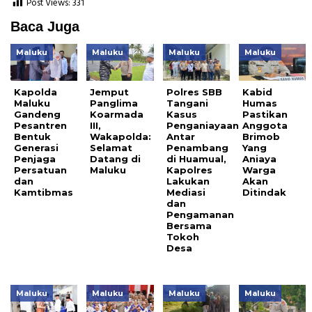
Post Views:
331
Baca Juga
Maluku
Maluku
Maluku
Maluku
Kapolda
Jemput
Polres SBB
Kabid
Maluku
Panglima
Tangani
Humas
Gandeng
Koarmada
Kasus
Pastikan
Pesantren
III,
Penganiayaan
Anggota
Bentuk
Wakapolda:
Antar
Brimob
Generasi
Selamat
Penambang
Yang
Penjaga
Datang di
di Huamual,
Aniaya
Persatuan
Maluku
Kapolres
Warga
dan
Lakukan
Akan
Kamtibmas
Mediasi
Ditindak
dan
Pengamanan
Bersama
Tokoh
Desa
Maluku
Maluku
Maluku
Maluku