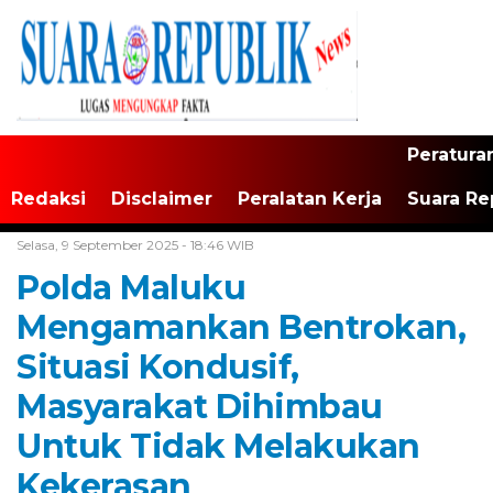
Peratura
Redaksi
Disclaimer
Peralatan Kerja
Suara Re
Home /
Maluku
Selasa, 9 September 2025 - 18:46 WIB
Polda Maluku
Mengamankan Bentrokan,
Situasi Kondusif,
Masyarakat Dihimbau
Untuk Tidak Melakukan
Kekerasan