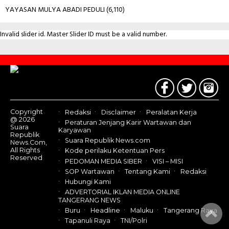
YAYASAN MULYA ABADI PEDULI
(6,110)
Invalid slider id. Master Slider ID must be a valid number.
Contact
Us
Copyright
Redaksi
Disclaimer
Peralatan Kerja
@ 2026
Peraturan Jenjang Karir Wartawan dan
Suara
Karyawan
Republik
Suara Republik News.com
News.Com,
All Rights
Kode perilaku Ketentuan Pers
Reserved
PEDOMAN MEDIA SIBER
VISI – MISI
SOP Wartawan
Tentang Kami
Redaksi
Hubungi Kami
ADVERTORIAL IKLAN MEDIA ONLINE
TANGERANG NEWS
Buru
Headline
Maluku
Tangerang Raya
Tapanuli Raya
TNI/Polri