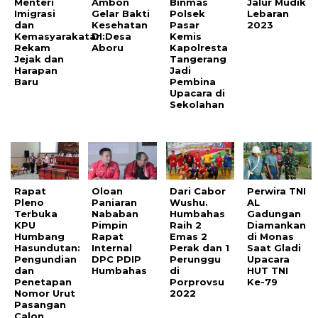
Menteri
Ambon
Binmas
Jalur Mudik
Imigrasi
Gelar Bakti
Polsek
Lebaran
dan
Kesehatan
Pasar
2023
Kemasyarakatan:
DI Desa
Kemis
Rekam
Aboru
Kapolresta
Jejak dan
Tangerang
Harapan
Jadi
Baru
Pembina
Upacara di
Sekolahan
Rapat
Oloan
Dari Cabor
Perwira TNI
Pleno
Paniaran
Wushu.
AL
Terbuka
Nababan
Humbahas
Gadungan
KPU
Pimpin
Raih 2
Diamankan
Humbang
Rapat
Emas 2
di Monas
Hasundutan:
Internal
Perak dan 1
Saat Gladi
Pengundian
DPC PDIP
Perunggu
Upacara
dan
Humbahas
di
HUT TNI
Penetapan
Porprovsu
Ke-79
Nomor Urut
2022
Pasangan
Calon