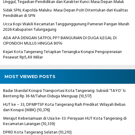
Unggul, Tegaskan Pendidikan dan Karakter Kunci Masa Depan Maluk
Sidak SPN, Kapolda Maluku: Masa Depan Polri Ditentukan dari Kualitas
Pendidikan di SPN
Ucca Kopi Wakili Kecamatan Tanggunggunung Pameran Pangan Murah
2026 Kabupaten Tulungagung
ADA APA DENGAN SATPOL PP? BANGUNAN DI DUGA ILEGAL DI
CIPONDOH MULUS HINGGA 80℅
Kejari Kota Tangerang Tetapkan Tersangka Korupsi Pengoperasian
Pesawat Rp5,49 Miliar
MOST VIEWED POSTS
Badai Skandal Korupsi Transportasi Kota Tangerang: Subsidi ‘TAYO’ Si
Benteng Rp 36 M/Tahun Diduga Menguap
(10,517)
HUT ke – 33, DPMPTSP Kota Tangerang Raih Predikat Wilayah Bebas
dari Korupsi (WBK)
(10,376)
Merajut Kebersamaan di Usia ke-33: Perayaan HUT Kota Tangerang di
Kecamatan Larangan
(10,339)
DPRD Kota Tangerang Selatan
(10,210)