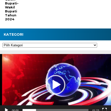
Bupati-
Wakil
Bupati
Tahun
2024
KATEGORI
Kategori
Pemutar
Video
00:00
01:23