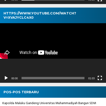
HTTPS://WWW.YOUTUBE.COM/WATCH?
V=XVAJYCLC4X0
Pemutar
Video
00:00
01:03
POS-POS TERBARU
Kapolda Maluku Gandeng Universitas Muhammadiyah Bangun SDM