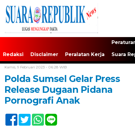
Peratura
Redaksi
Disclaimer
Peralatan Kerja
Suara Re
Home /
Tak Berkategori
Kamis, 9 Februari 2023 - 06:28 WIB
Polda Sumsel Gelar Press
Release Dugaan Pidana
Pornografi Anak