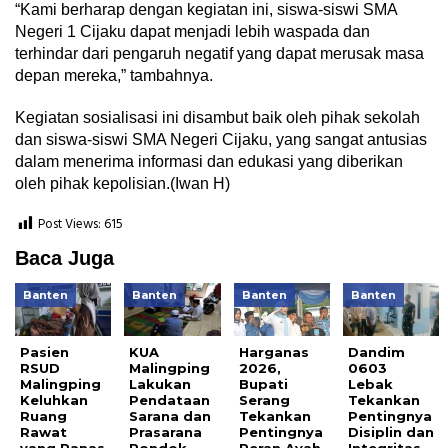
“Kami berharap dengan kegiatan ini, siswa-siswi SMA
Negeri 1 Cijaku dapat menjadi lebih waspada dan
terhindar dari pengaruh negatif yang dapat merusak masa
depan mereka,” tambahnya.
Kegiatan sosialisasi ini disambut baik oleh pihak sekolah
dan siswa-siswi SMA Negeri Cijaku, yang sangat antusias
dalam menerima informasi dan edukasi yang diberikan
oleh pihak kepolisian.(Iwan H)
Post Views:
615
Baca Juga
Banten
Banten
Banten
Banten
Pasien
KUA
Harganas
Dandim
RSUD
Malingping
2026,
0603
Malingping
Lakukan
Bupati
Lebak
Keluhkan
Pendataan
Serang
Tekankan
Ruang
Sarana dan
Tekankan
Pentingnya
Rawat
Prasarana
Pentingnya
Disiplin dan