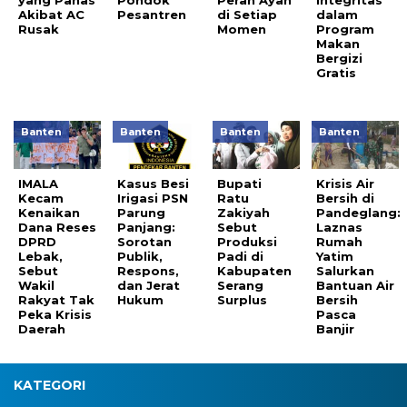
yang Panas
Pondok
Peran Ayah
Integritas
Akibat AC
Pesantren
di Setiap
dalam
Rusak
Momen
Program
Makan
Bergizi
Gratis
Banten
Banten
Banten
Banten
IMALA
Kasus Besi
Bupati
Krisis Air
Kecam
Irigasi PSN
Ratu
Bersih di
Kenaikan
Parung
Zakiyah
Pandeglang:
Dana Reses
Panjang:
Sebut
Laznas
DPRD
Sorotan
Produksi
Rumah
Lebak,
Publik,
Padi di
Yatim
Sebut
Respons,
Kabupaten
Salurkan
Wakil
dan Jerat
Serang
Bantuan Air
Rakyat Tak
Hukum
Surplus
Bersih
Peka Krisis
Pasca
Daerah
Banjir
KATEGORI