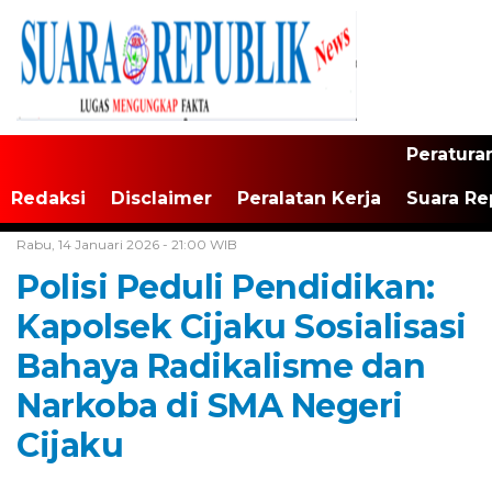
Peratura
Redaksi
Disclaimer
Peralatan Kerja
Suara Re
Home /
Banten
Rabu, 14 Januari 2026 - 21:00 WIB
Polisi Peduli Pendidikan:
Kapolsek Cijaku Sosialisasi
Bahaya Radikalisme dan
Narkoba di SMA Negeri
Cijaku