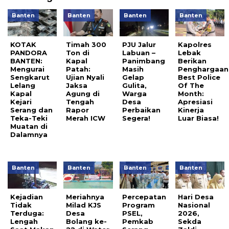
Banten
Banten
Banten
Banten
KOTAK
Timah 300
PJU Jalur
Kapolres
PANDORA
Ton di
Labuan –
Lebak
BANTEN:
Kapal
Panimbang
Berikan
Mengurai
Patah:
Masih
Penghargaan
Sengkarut
Ujian Nyali
Gelap
Best Police
Lelang
Jaksa
Gulita,
Of The
Kapal
Agung di
Warga
Month:
Kejari
Tengah
Desa
Apresiasi
Serang dan
Rapor
Perbaikan
Kinerja
Teka-Teki
Merah ICW
Segera!
Luar Biasa!
Muatan di
Dalamnya
Banten
Banten
Banten
Banten
Kejadian
Meriahnya
Percepatan
Hari Desa
Tidak
Milad KJS
Program
Nasional
Terduga:
Desa
PSEL,
2026,
Lengah
Bolang ke-
Pemkab
Sekda