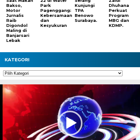
Saat Makan
22 di Water
Serang
Zaldi
Bakso,
Park
Kunjungi
Dhuhana
Motor
Pagenggang:
TPA
Perkuat
Jurnalis
Kebersamaan
Benowo
Program
Raib
dan
Surabaya.
MBG dan
Digondol
Kesyukuran
KDMP.
Maling di
Banjarsari
Lebak
KATEGORI
Kategori
Pemutar
Video