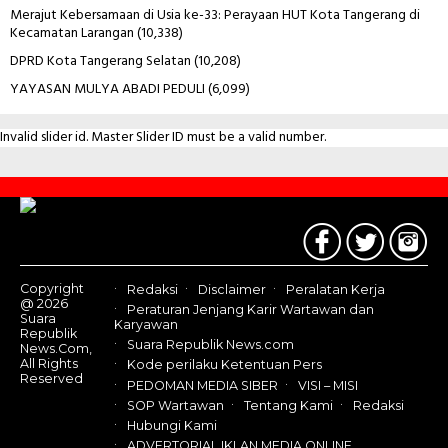
Merajut Kebersamaan di Usia ke-33: Perayaan HUT Kota Tangerang di
Kecamatan Larangan
(10,338)
DPRD Kota Tangerang Selatan
(10,208)
YAYASAN MULYA ABADI PEDULI
(6,099)
Invalid slider id. Master Slider ID must be a valid number.
Contact
Us
Copyright
Redaksi
Disclaimer
Peralatan Kerja
@ 2026
Peraturan Jenjang Karir Wartawan dan
Suara
Karyawan
Republik
Suara Republik News.com
News.Com,
All Rights
Kode perilaku Ketentuan Pers
Reserved
PEDOMAN MEDIA SIBER
VISI – MISI
SOP Wartawan
Tentang Kami
Redaksi
Hubungi Kami
ADVERTORIAL IKLAN MEDIA ONLINE