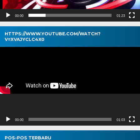
00:00
01:23
HTTPS://WWW.YOUTUBE.COM/WATCH?
V=XVAJYCLC4X0
Pemutar
Video
00:00
01:03
POS-POS TERBARU