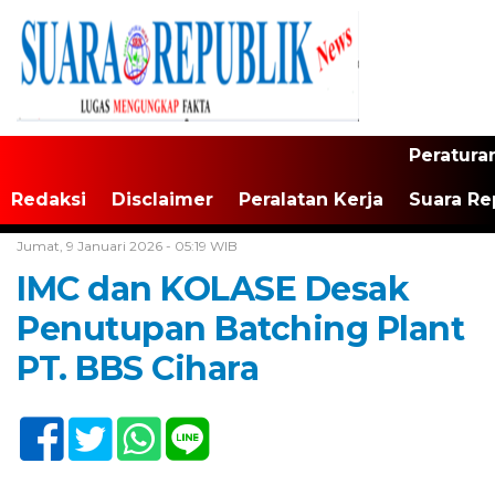
Peratura
Redaksi
Disclaimer
Peralatan Kerja
Suara Re
Home /
Banten
Jumat, 9 Januari 2026 - 05:19 WIB
IMC dan KOLASE Desak
Penutupan Batching Plant
PT. BBS Cihara