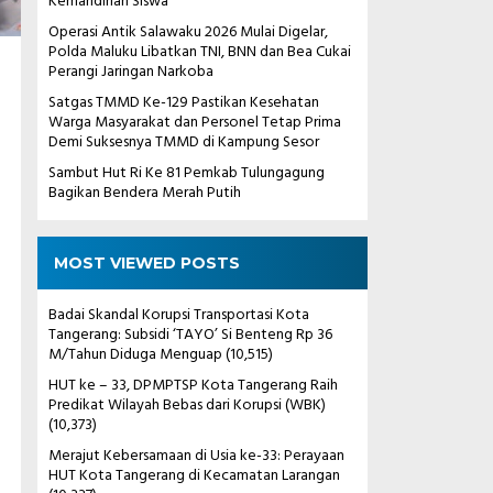
Kemandirian Siswa
Operasi Antik Salawaku 2026 Mulai Digelar,
Polda Maluku Libatkan TNI, BNN dan Bea Cukai
Perangi Jaringan Narkoba
Satgas TMMD Ke-129 Pastikan Kesehatan
Warga Masyarakat dan Personel Tetap Prima
Demi Suksesnya TMMD di Kampung Sesor
Sambut Hut Ri Ke 81 Pemkab Tulungagung
Bagikan Bendera Merah Putih
MOST VIEWED POSTS
Badai Skandal Korupsi Transportasi Kota
Tangerang: Subsidi ‘TAYO’ Si Benteng Rp 36
M/Tahun Diduga Menguap
(10,515)
HUT ke – 33, DPMPTSP Kota Tangerang Raih
Predikat Wilayah Bebas dari Korupsi (WBK)
(10,373)
Merajut Kebersamaan di Usia ke-33: Perayaan
HUT Kota Tangerang di Kecamatan Larangan