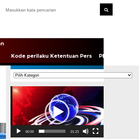
an
Kode perilaku Ketentuan Pers
PEDOMAN MEDI
KATEGORI
Kategori
Pemutar
Video
00:00
01:23