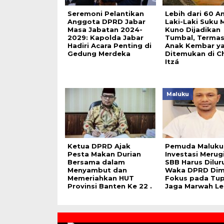
Seremoni Pelantikan
Lebih dari 60 A
Anggota DPRD Jabar
Laki-Laki Suku 
Masa Jabatan 2024-
Kuno Dijadikan
2029: Kapolda Jabar
Tumbal, Terma
Hadiri Acara Penting di
Anak Kembar y
Gedung Merdeka
Ditemukan di C
Itzá
Maluku
Ketua DPRD Ajak
Pemuda Maluku:
Pesta Makan Durian
Investasi Merug
Bersama dalam
SBB Harus Dilur
Menyambut dan
Waka DPRD Dim
Memeriahkan HUT
Fokus pada Tup
Provinsi Banten Ke 22 .
Jaga Marwah L
Contact