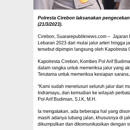
Polresta Cirebon laksanakan pengecekan ja
(21/3/2023).
Cirebon, Suararepubliknews.com – Jajaran 
Lebaran 2023 dari mulai jalur arteri hingga j
tersebut dipimpin langsung oleh Kapolresta 
Kapolresta Cirebon, Kombes Pol Arif Budiman
dalam rangka untuk memeriksa jalur yang aka
Terutama untuk memeriksa kesiapan sarana, 
“Kami sudah menelusuri seluruh jalur dari
Indramayu, dan kemudian ke wilayah perba
Pol Arif Budiman, S.I.K, M.H.
Ia mengatakan, ada beberapa hal yang disoro
masih adanya lubang jalan, khususnya di jalu
dikumpulkan dan dikomunikasikan dengan sta