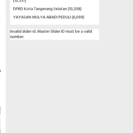
(10,337)
DPRD Kota Tangerang Selatan
(10,208)
YAYASAN MULYA ABADI PEDULI
(6,099)
–
Invalid slider id. Master Slider ID must be a valid
number.
s