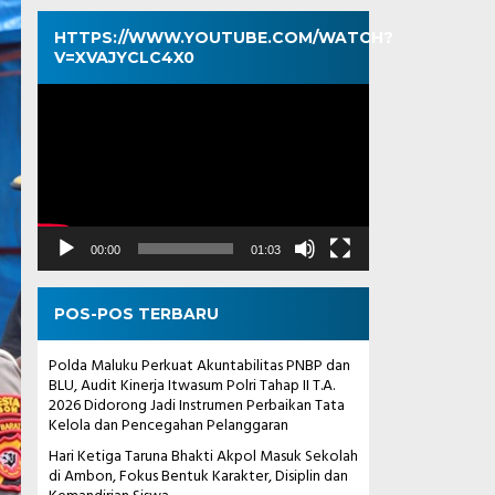
HTTPS://WWW.YOUTUBE.COM/WATCH?
V=XVAJYCLC4X0
Pemutar
Video
00:00
01:03
POS-POS TERBARU
Polda Maluku Perkuat Akuntabilitas PNBP dan
BLU, Audit Kinerja Itwasum Polri Tahap II T.A.
2026 Didorong Jadi Instrumen Perbaikan Tata
Kelola dan Pencegahan Pelanggaran
Hari Ketiga Taruna Bhakti Akpol Masuk Sekolah
di Ambon, Fokus Bentuk Karakter, Disiplin dan