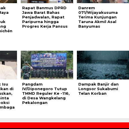
nak
Rapat Banmus DPRD
Danrem
Maya
Jawa Barat Bahas
071/Wijayakusuma
Penjadwalan, Rapat
Terima Kunjungan
suk
Paripurna hingga
Taruna Akmil Asal
ang
Progres Kerja Pansus
Banyumas
hichén
 Isu
Pangdam
Dampak Banjir dan
ikan di
IV/Diponegoro Tutup
Longsor Sukabumi
uskan,
TMMD Reguler Ke -116,
Telan Korban
inta
di Desa Wangkelang
oksi
Pekalongan
embaga