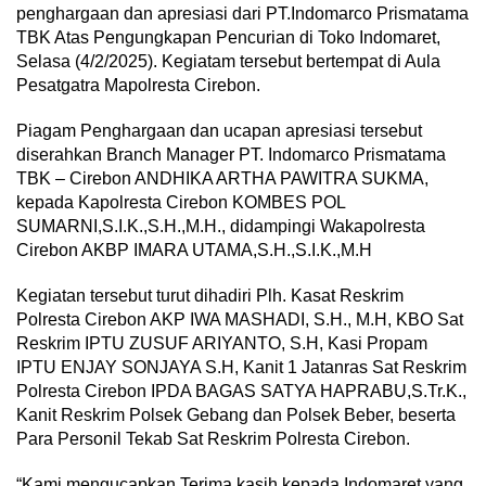
penghargaan dan apresiasi dari PT.Indomarco Prismatama
TBK Atas Pengungkapan Pencurian di Toko Indomaret,
Selasa (4/2/2025). Kegiatam tersebut bertempat di Aula
Pesatgatra Mapolresta Cirebon.
Piagam Penghargaan dan ucapan apresiasi tersebut
diserahkan Branch Manager PT. Indomarco Prismatama
TBK – Cirebon ANDHIKA ARTHA PAWITRA SUKMA,
kepada Kapolresta Cirebon KOMBES POL
SUMARNI,S.I.K.,S.H.,M.H., didampingi Wakapolresta
Cirebon AKBP IMARA UTAMA,S.H.,S.I.K.,M.H
Kegiatan tersebut turut dihadiri Plh. Kasat Reskrim
Polresta Cirebon AKP IWA MASHADI, S.H., M.H, KBO Sat
Reskrim IPTU ZUSUF ARIYANTO, S.H, Kasi Propam
IPTU ENJAY SONJAYA S.H, Kanit 1 Jatanras Sat Reskrim
Polresta Cirebon IPDA BAGAS SATYA HAPRABU,S.Tr.K.,
Kanit Reskrim Polsek Gebang dan Polsek Beber, beserta
Para Personil Tekab Sat Reskrim Polresta Cirebon.
“Kami mengucapkan Terima kasih kepada Indomaret yang