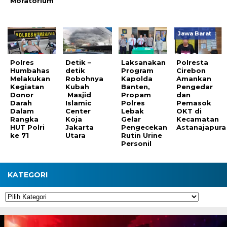
Moratorium
Jawa Barat
Polres
Detik –
Laksanakan
Polresta
Humbahas
detik
Program
Cirebon
Melakukan
Robohnya
Kapolda
Amankan
Kegiatan
Kubah
Banten,
Pengedar
Donor
Masjid
Propam
dan
Darah
Islamic
Polres
Pemasok
Dalam
Center
Lebak
OKT di
Rangka
Koja
Gelar
Kecamatan
HUT Polri
Jakarta
Pengecekan
Astanajapura
ke 71
Utara
Rutin Urine
Personil
KATEGORI
Kategori
Pemutar