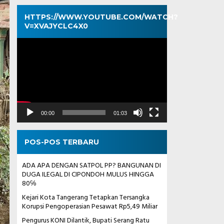
HTTPS://WWW.YOUTUBE.COM/WATCH?
V=XVAJYCLC4X0
Pemutar
Video
00:00
01:03
POS-POS TERBARU
ADA APA DENGAN SATPOL PP? BANGUNAN DI
DUGA ILEGAL DI CIPONDOH MULUS HINGGA
80℅
Kejari Kota Tangerang Tetapkan Tersangka
Korupsi Pengoperasian Pesawat Rp5,49 Miliar
Pengurus KONI Dilantik, Bupati Serang Ratu