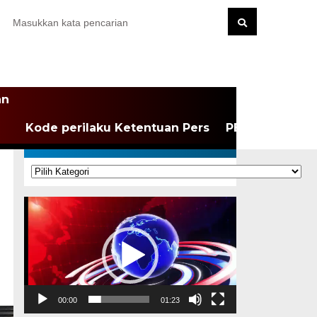
an
Kode perilaku Ketentuan Pers
PEDOMAN MEDI
KATEGORI
Kategori
Pemutar
Video
00:00
01:23