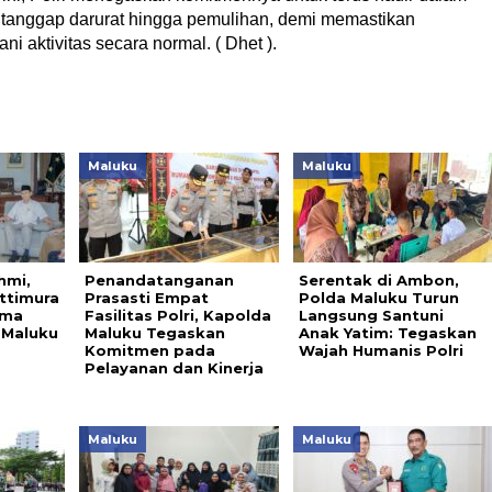
 tanggap darurat hingga pemulihan, demi memastikan
 aktivitas secara normal. ( Dhet ).
Maluku
Maluku
hmi,
Penandatanganan
Serentak di Ambon,
ttimura
Prasasti Empat
Polda Maluku Turun
ama
Fasilitas Polri, Kapolda
Langsung Santuni
 Maluku
Maluku Tegaskan
Anak Yatim: Tegaskan
Komitmen pada
Wajah Humanis Polri
Pelayanan dan Kinerja
Maluku
Maluku