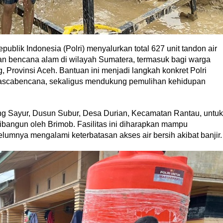
lik Indonesia (Polri) menyalurkan total 627 unit tandon air
an bencana alam di wilayah Sumatera, termasuk bagi warga
 Provinsi Aceh. Bantuan ini menjadi langkah konkret Polri
 pascabencana, sekaligus mendukung pemulihan kehidupan
ang Sayur, Dusun Subur, Desa Durian, Kecamatan Rantau, untuk
ibangun oleh Brimob. Fasilitas ini diharapkan mampu
mnya mengalami keterbatasan akses air bersih akibat banjir.