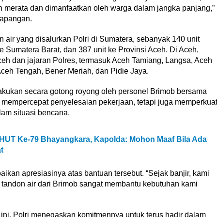
ebih merata dan dimanfaatkan oleh warga dalam jangka panjang,”
lapangan.
on air yang disalurkan Polri di Sumatera, sebanyak 140 unit
ke Sumatera Barat, dan 387 unit ke Provinsi Aceh. Di Aceh,
Aceh dan jajaran Polres, termasuk Aceh Tamiang, Langsa, Aceh
ceh Tengah, Bener Meriah, dan Pidie Jaya.
akukan secara gotong royong oleh personel Brimob bersama
ya mempercepat penyelesaian pekerjaan, tetapi juga memperkua
lam situasi bencana.
 HUT Ke-79 Bhayangkara, Kapolda: Mohon Maaf Bila Ada
t
an apresiasinya atas bantuan tersebut. “Sejak banjir, kami
n tandon air dari Brimob sangat membantu kebutuhan kami
h ini, Polri menegaskan komitmennya untuk terus hadir dalam