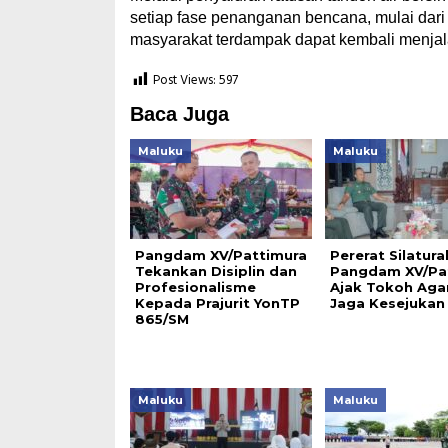
setiap fase penanganan bencana, mulai dari
masyarakat terdampak dapat kembali menjalani
Post Views:
597
Baca Juga
Maluku
Maluku
Pangdam XV/Pattimura
Pererat Silatura
Tekankan Disiplin dan
Pangdam XV/Pa
Profesionalisme
Ajak Tokoh Ag
Kepada Prajurit YonTP
Jaga Kesejukan
865/SM
Maluku
Maluku