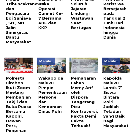
Tribuncakranews
Buka
Seluruh
Peristiwa
dan
Operasi
Jajaran
Bersejarah
Pengacara
Gannet Ke-
Lindungi
pada
Edi Sanjaya
7 Bersama
Wartawan
Tanggal 2
, SH , MH
ABF dan
Saat
Juni: Dari
Jalin
KKP
Bertugas
Indonesia
Sinergitas
hingga
Bantu
Dunia
Masyarakat
Maluku
Maluku
Polresta
Wakapolda
Pemagaran
Kapolda
Cirebon
Maluku
Lahan
Maluku
Ikuti Zoom
Pimpin
Merny Arif
Lantik 71
Meeting
Pemeriksaan
oleh
Siswa
Pembagian
Personel
Dispora
Bintara
Takjil dan
dan
Tangerang
Polri:
Buka Puasa
Kendaraan
Picu
Jadilah
Bersama
Dinas Polri
Kontroversi,
Teladan
Kapolri,
Fakta Demi
yang Baik
Dewan
Fakta
Bagi
Pers,
Terkuak!
Masyarakat
Pimpinan