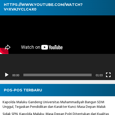
HTTPS://WWW.YOUTUBE.COM/WATCH?
V=XVAJYCLC4X0
Pemutar
Video
00:00
01:03
POS-POS TERBARU
Kapolda Maluku Gandeng Universitas Muhammadiyah Bangun SDM
Unggul, Tegaskan Pendidikan dan Karakter Kunci Masa Depan Maluk
Sidak SPN, Kapolda Maluku: Masa Depan Polri Ditentukan dari Kualitas