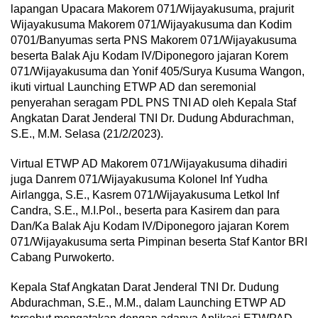
lapangan Upacara Makorem 071/Wijayakusuma, prajurit
Wijayakusuma Makorem 071/Wijayakusuma dan Kodim
0701/Banyumas serta PNS Makorem 071/Wijayakusuma
beserta Balak Aju Kodam IV/Diponegoro jajaran Korem
071/Wijayakusuma dan Yonif 405/Surya Kusuma Wangon,
ikuti virtual Launching ETWP AD dan seremonial
penyerahan seragam PDL PNS TNI AD oleh Kepala Staf
Angkatan Darat Jenderal TNI Dr. Dudung Abdurachman,
S.E., M.M. Selasa (21/2/2023).
Virtual ETWP AD Makorem 071/Wijayakusuma dihadiri
juga Danrem 071/Wijayakusuma Kolonel Inf Yudha
Airlangga, S.E., Kasrem 071/Wijayakusuma Letkol Inf
Candra, S.E., M.I.Pol., beserta para Kasirem dan para
Dan/Ka Balak Aju Kodam IV/Diponegoro jajaran Korem
071/Wijayakusuma serta Pimpinan beserta Staf Kantor BRI
Cabang Purwokerto.
Kepala Staf Angkatan Darat Jenderal TNI Dr. Dudung
Abdurachman, S.E., M.M., dalam Launching ETWP AD