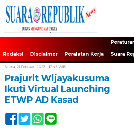
Peratura
Redaksi
Disclaimer
Peralatan Kerja
Suara Re
Home /
Tak Berkategori
Selasa, 21 Februari 2023 - 17:46 WIB
Prajurit Wijayakusuma
Ikuti Virtual Launching
ETWP AD Kasad