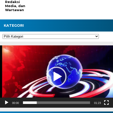
Redaksi
Media, dan
Wartawan
KATEGORI
Kategori
Pemutar
Video
00:00
01:23