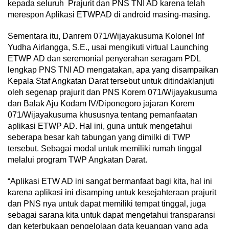
kepada seluruh Prajurit dan PNS TNI AD karena telah
merespon Aplikasi ETWPAD di android masing-masing.
Sementara itu, Danrem 071/Wijayakusuma Kolonel Inf
Yudha Airlangga, S.E., usai mengikuti virtual Launching
ETWP AD dan seremonial penyerahan seragam PDL
lengkap PNS TNI AD mengatakan, apa yang disampaikan
Kepala Staf Angkatan Darat tersebut untuk ditindaklanjuti
oleh segenap prajurit dan PNS Korem 071/Wijayakusuma
dan Balak Aju Kodam IV/Diponegoro jajaran Korem
071/Wijayakusuma khususnya tentang pemanfaatan
aplikasi ETWP AD. Hal ini, guna untuk mengetahui
seberapa besar kah tabungan yang dimilki di TWP
tersebut. Sebagai modal untuk memiliki rumah tinggal
melalui program TWP Angkatan Darat.
“Aplikasi ETW AD ini sangat bermanfaat bagi kita, hal ini
karena aplikasi ini disamping untuk kesejahteraan prajurit
dan PNS nya untuk dapat memiliki tempat tinggal, juga
sebagai sarana kita untuk dapat mengetahui transparansi
dan keterbukaan pengelolaan data keuangan yang ada