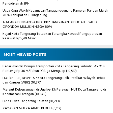
Pendidikan di SPN
Ucca Kopi Wakili Kecamatan Tanggunggunung Pameran Pangan Murah
2026 Kabupaten Tulungagung
ADA APA DENGAN SATPOL PP? BANGUNAN DI DUGA ILEGAL DI
CIPONDOH MULUS HINGGA 80℅
Kejari Kota Tangerang Tetapkan Tersangka Korupsi Pengoperasian
Pesawat Rp5,49 Miliar
MOST VIEWED POSTS
Badai Skandal Korupsi Transportasi Kota Tangerang: Subsidi ‘TAYO’ Si
Benteng Rp 36 M/Tahun Diduga Menguap
(10,517)
HUT ke – 33, DPMPTSP Kota Tangerang Raih Predikat Wilayah Bebas
dari Korupsi (WBK)
(10,377)
Merajut Kebersamaan di Usia ke-33: Perayaan HUT Kota Tangerang di
Kecamatan Larangan
(10,340)
DPRD Kota Tangerang Selatan
(10,213)
YAYASAN MULYA ABADI PEDULI
(6,112)