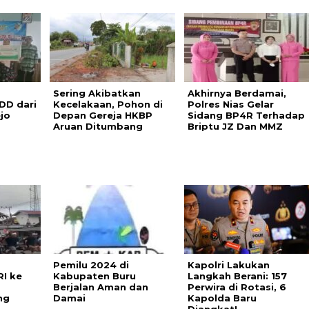
Sering Akibatkan
Akhirnya Berdamai,
DD dari
Kecelakaan, Pohon di
Polres Nias Gelar
jo
Depan Gereja HKBP
Sidang BP4R Terhadap
Aruan Ditumbang
Briptu JZ Dan MMZ
Pemilu 2024 di
Kapolri Lakukan
I ke
Kabupaten Buru
Langkah Berani: 157
Berjalan Aman dan
Perwira di Rotasi, 6
ng
Damai
Kapolda Baru