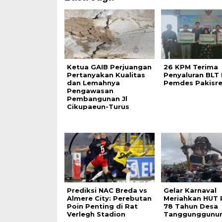
Ketua GAIB Perjuangan
26 KPM Terima
Pertanyakan Kualitas
Penyaluran BLT 
dan Lemahnya
Pemdes Pakisre
Pengawasan
Pembangunan Jl
Cikupaeun-Turus
Prediksi NAC Breda vs
Gelar Karnaval
Almere City: Perebutan
Meriahkan HUT R
Poin Penting di Rat
78 Tahun Desa
Verlegh Stadion
Tanggunggunu