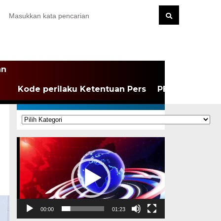
an
Kode perilaku Ketentuan Pers
PEDOMAN MEDI
KATEGORI
Kategori
Pemutar
Video
00:00
01:23