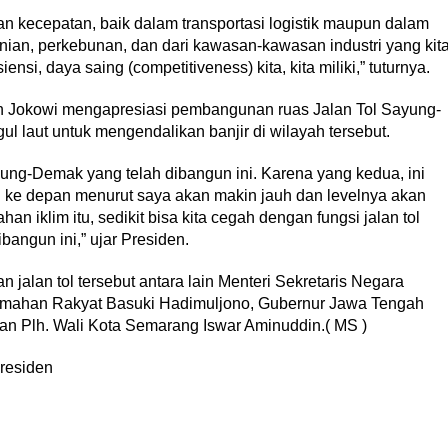
kan kecepatan, baik dalam transportasi logistik maupun dalam
ian, perkebunan, dan dari kawasan-kawasan industri yang kit
ensi, daya saing (competitiveness) kita, kita miliki,” tuturnya.
siden Jokowi mengapresiasi pembangunan ruas Jalan Tol Sayung-
 laut untuk mengendalikan banjir di wilayah tersebut.
ung-Demak yang telah dibangun ini. Karena yang kedua, ini
ng ke depan menurut saya akan makin jauh dan levelnya akan
n iklim itu, sedikit bisa kita cegah dengan fungsi jalan tol
ibangun ini,” ujar Presiden.
jalan tol tersebut antara lain Menteri Sekretaris Negara
umahan Rakyat Basuki Hadimuljono, Gubernur Jawa Tengah
an Plh. Wali Kota Semarang Iswar Aminuddin.( MS )
Presiden