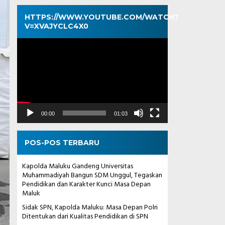
HTTPS://WWW.YOUTUBE.COM/WATCH?
V=XVAJYCLC4X0
Pemutar
Video
00:00
01:03
POS-POS TERBARU
Kapolda Maluku Gandeng Universitas
Muhammadiyah Bangun SDM Unggul, Tegaskan
Pendidikan dan Karakter Kunci Masa Depan
Maluk
Sidak SPN, Kapolda Maluku: Masa Depan Polri
Ditentukan dari Kualitas Pendidikan di SPN