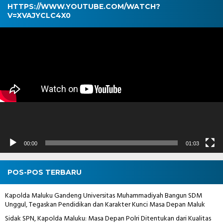
HTTPS://WWW.YOUTUBE.COM/WATCH?
V=XVAJYCLC4X0
Pemutar
Video
00:00
01:03
POS-POS TERBARU
Kapolda Maluku Gandeng Universitas Muhammadiyah Bangun SDM
Unggul, Tegaskan Pendidikan dan Karakter Kunci Masa Depan Maluk
Sidak SPN, Kapolda Maluku: Masa Depan Polri Ditentukan dari Kualitas