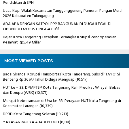
Pendidikan di SPN
Ucca Kopi Wakili Kecamatan Tanggunggunung Pameran Pangan Murah
2026 Kabupaten Tulungagung
ADA APA DENGAN SATPOL PP? BANGUNAN DI DUGA ILEGAL DI
CIPONDOH MULUS HINGGA 80℅
Kejari Kota Tangerang Tetapkan Tersangka Korupsi Pengoperasian
Pesawat Rp5,49 Miliar
MOST VIEWED POSTS
Badai Skandal Korupsi Transportasi Kota Tangerang: Subsidi ‘TAYO’ Si
Benteng Rp 36 M/Tahun Diduga Menguap
(10,517)
HUT ke – 33, DPMPTSP Kota Tangerang Raih Predikat Wilayah Bebas
dari Korupsi (WBK)
(10,377)
Merajut Kebersamaan di Usia ke-33: Perayaan HUT Kota Tangerang di
Kecamatan Larangan
(10,339)
DPRD Kota Tangerang Selatan
(10,213)
YAYASAN MULYA ABADI PEDULI
(6,110)