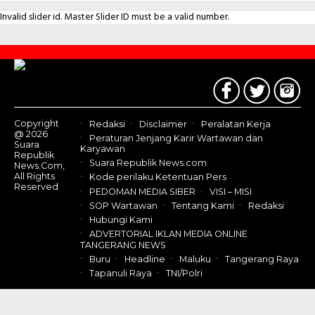
Invalid slider id. Master Slider ID must be a valid number.
Contact
Us
Copyright
Redaksi
Disclaimer
Peralatan Kerja
@ 2026
Peraturan Jenjang Karir Wartawan dan
Suara
Karyawan
Republik
Suara Republik News.com
News.Com,
All Rights
Kode perilaku Ketentuan Pers
Reserved
PEDOMAN MEDIA SIBER
VISI – MISI
SOP Wartawan
Tentang Kami
Redaksi
Hubungi Kami
ADVERTORIAL IKLAN MEDIA ONLINE
TANGERANG NEWS
Buru
Headline
Maluku
Tangerang Raya
Tapanuli Raya
TNI/Polri