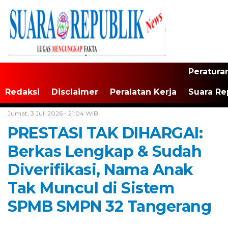
Peratura
Redaksi
Disclaimer
Peralatan Kerja
Suara Re
Home /
Tangerang Raya
Jumat, 3 Juli 2026 - 21:04 WIB
PRESTASI TAK DIHARGAI:
Berkas Lengkap & Sudah
Diverifikasi, Nama Anak
Tak Muncul di Sistem
SPMB SMPN 32 Tangerang