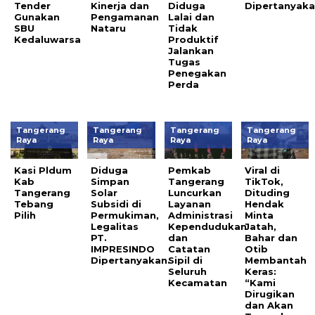
Tender
Kinerja dan
Diduga
Dipertanyak
Gunakan
Pengamanan
Lalai dan
SBU
Nataru
Tidak
Kedaluwarsa
Produktif
Jalankan
Tugas
Penegakan
Perda
Tangerang
Tangerang
Tangerang
Tangerang
Raya
Raya
Raya
Raya
Kasi Pldum
Diduga
Pemkab
Viral di
Kab
Simpan
Tangerang
TikTok,
Tangerang
Solar
Luncurkan
Dituding
Tebang
Subsidi di
Layanan
Hendak
Pilih
Permukiman,
Administrasi
Minta
Legalitas
Kependudukan
Jatah,
PT.
dan
Bahar dan
IMPRESINDO
Catatan
Otib
Dipertanyakan.
Sipil di
Membantah
Seluruh
Keras:
Kecamatan
“Kami
Dirugikan
dan Akan