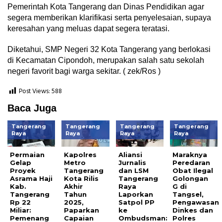
Pemerintah Kota Tangerang dan Dinas Pendidikan agar
segera memberikan klarifikasi serta penyelesaian, supaya
keresahan yang meluas dapat segera teratasi.
Diketahui, SMP Negeri 32 Kota Tangerang yang berlokasi
di Kecamatan Cipondoh, merupakan salah satu sekolah
negeri favorit bagi warga sekitar. ( zek/Ros )
Post Views:
588
Baca Juga
Tangerang
Tangerang
Tangerang
Tangerang
Raya
Raya
Raya
Raya
Permaian
Kapolres
Aliansi
Maraknya
Gelap
Metro
Jurnalis
Peredaran
Proyek
Tangerang
dan LSM
Obat Ilegal
Asrama Haji
Kota Rilis
Tangerang
Golongan
Kab.
Akhir
Raya
G di
Tangerang
Tahun
Laporkan
Tangsel,
Rp 22
2025,
Satpol PP
Pengawasan
Miliar:
Paparkan
ke
Dinkes dan
Pemenang
Capaian
Ombudsman:
Polres