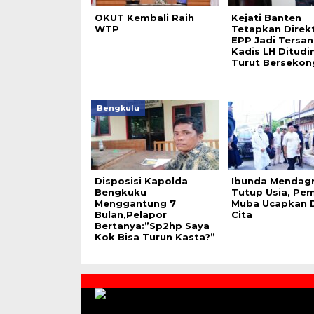
OKUT Kembali Raih
Kejati Banten
WTP
Tetapkan Direkt
EPP Jadi Tersan
Kadis LH Ditudi
Turut Bersekon
Bengkulu
Disposisi Kapolda
Ibunda Mendagr
Bengkuku
Tutup Usia, Pe
Menggantung 7
Muba Ucapkan 
Bulan,Pelapor
Cita
Bertanya:”Sp2hp Saya
Kok Bisa Turun Kasta?”
Contact
Us