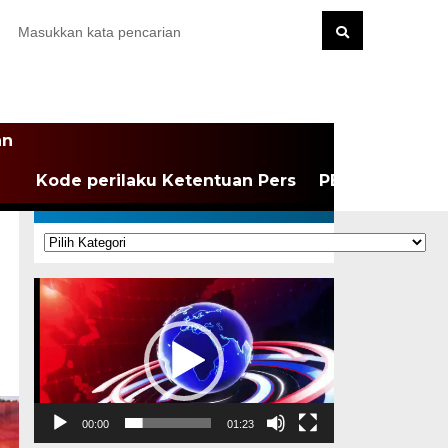
an
Kode perilaku Ketentuan Pers
PEDOMAN MEDI
KATEGORI
Kategori
Pemutar
Video
00:00
01:23