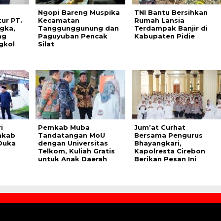
Ngopi Bareng Muspika
TNI Bantu Bersihkan
ur PT.
Kecamatan
Rumah Lansia
gka,
Tanggunggunung dan
Terdampak Banjir di
ng
Paguyuban Pencak
Kabupaten Pidie
gkol
Silat
i
Pemkab Muba
Jum’at Curhat
mkab
Tandatangan MoU
Bersama Pengurus
Duka
dengan Universitas
Bhayangkari,
Telkom, Kuliah Gratis
Kapolresta Cirebon
untuk Anak Daerah
Berikan Pesan Ini