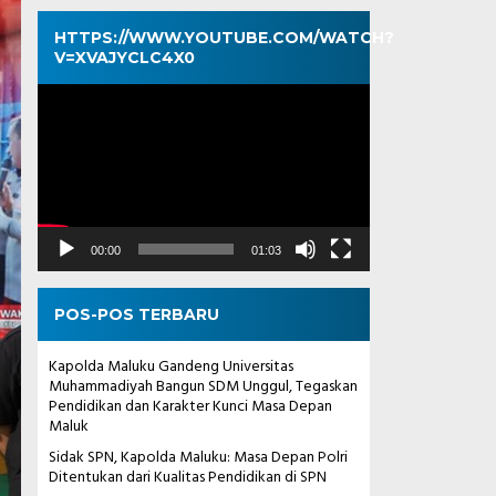
HTTPS://WWW.YOUTUBE.COM/WATCH?
V=XVAJYCLC4X0
Pemutar
Video
00:00
01:03
POS-POS TERBARU
Kapolda Maluku Gandeng Universitas
Muhammadiyah Bangun SDM Unggul, Tegaskan
Pendidikan dan Karakter Kunci Masa Depan
Maluk
Sidak SPN, Kapolda Maluku: Masa Depan Polri
Ditentukan dari Kualitas Pendidikan di SPN