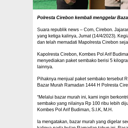
Polresta Cirebon kembali menggelar Bazar
Suara republik news – Com, Cirebon. Jajar
yang ketiga kalinya, Jumat (14/4/2023). Kegi
dan telah memadati Mapolresta Cirebon seja
Kapolresta Cirebon, Kombes Pol Arif Budim
menyediakan paket sembako berisi 5 kilogram 
lainnya.
Pihaknya menjual paket sembako tersebut Rp
Bazar Murah Ramadan 1444 H Polresta Cirebo
“Melalui bazar murah ini, kami ingin berkon
sembako yang nilainya Rp 100 ribu lebih diju
Kombes Pol Arif Budiman, S.I.K, M.H.
Ia mengatakan, bazar murah yang digelar sec
kalinya pada bulan Ramadan tahun ini. Pas