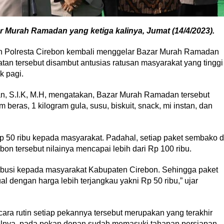
 Murah Ramadan yang ketiga kalinya, Jumat (14/4/2023).
an Polresta Cirebon kembali menggelar Bazar Murah Ramadan
atan tersebut disambut antusias ratusan masyarakat yang tinggi
k pagi.
an, S.I.K, M.H, mengatakan, Bazar Murah Ramadan tersebut
beras, 1 kilogram gula, susu, biskuit, snack, mi instan, dan
 50 ribu kepada masyarakat. Padahal, setiap paket sembako d
n tersebut nilainya mencapai lebih dari Rp 100 ribu.
tribusi kepada masyarakat Kabupaten Cirebon. Sehingga paket
al dengan harga lebih terjangkau yakni Rp 50 ribu,” ujar
ara rutin setiap pekannya tersebut merupakan yang terakhir
alnya, pada pekan depan sudah memasuki tahapan persiapan