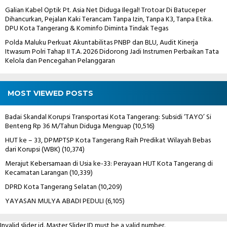
Galian Kabel Optik Pt. Asia Net Diduga Ilegal! Trotoar Di Batuceper
Dihancurkan, Pejalan Kaki Terancam Tanpa Izin, Tanpa K3, Tanpa Etika.
DPU Kota Tangerang & Kominfo Diminta Tindak Tegas
Polda Maluku Perkuat Akuntabilitas PNBP dan BLU, Audit Kinerja
Itwasum Polri Tahap II T.A. 2026 Didorong Jadi Instrumen Perbaikan Tata
Kelola dan Pencegahan Pelanggaran
MOST VIEWED POSTS
Badai Skandal Korupsi Transportasi Kota Tangerang: Subsidi ‘TAYO’ Si
Benteng Rp 36 M/Tahun Diduga Menguap
(10,516)
HUT ke – 33, DPMPTSP Kota Tangerang Raih Predikat Wilayah Bebas
dari Korupsi (WBK)
(10,374)
Merajut Kebersamaan di Usia ke-33: Perayaan HUT Kota Tangerang di
Kecamatan Larangan
(10,339)
DPRD Kota Tangerang Selatan
(10,209)
YAYASAN MULYA ABADI PEDULI
(6,105)
Invalid slider id. Master Slider ID must be a valid number.