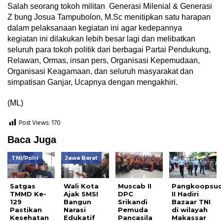
Salah seorang tokoh militan Generasi Milenial & Generasi
Z bung Josua Tampubolon, M.Sc menitipkan satu harapan
dalam pelaksanaan kegiatan ini agar kedepannya
kegiatan ini dilakukan lebih besar lagi dan melibatkan
seluruh para tokoh politik dari berbagai Partai Pendukung,
Relawan, Ormas, insan pers, Organisasi Kepemudaan,
Organisasi Keagamaan, dan seluruh masyarakat dan
simpatisan Ganjar, Ucapnya dengan mengakhiri.
(ML)
Post Views:
170
Baca Juga
TNI/Polri
Jawa Barat
Satgas
Wali Kota
Muscab II
Pangkoopsu
TMMD Ke-
Ajak SMSI
DPC
II Hadiri
129
Bangun
Srikandi
Bazaar TNI
Pastikan
Narasi
Pemuda
di wilayah
Kesehatan
Edukatif
Pancasila
Makassar