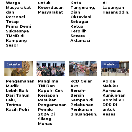
Warga
untuk
Kota
di
Masyarakat
Kecerdasan
Tangerang,
Lapangan
dan
Masyarakat
Dian
Hasanuddin.
Personel
Oktaviani
Tetap
Sebagai
Prima Demi
Ketua
Suksesnya
Terpilih
TMMD di
Secara
Kampung
Aklamasi
Sesor
Jakarta
Maluku
Pengamanan
Panglima
KCD Gelar
Polda
Mudik
TNI Dan
Aksi
Maluku
Lebih Baik
Kapolri Cek
Bersih-
Apresiasi
Dari Tahun
Kesiapan
Bersih
Kunjungan
Lalu,
Pasukan
Sampah di
Komisi VII
Terima
Pengamanan
Pelabuhan
DPR RI
Kasih Polri
Pemilu
Perikanan
untuk
2024 Di
Binuangeun.
Reses
Silang
Monas