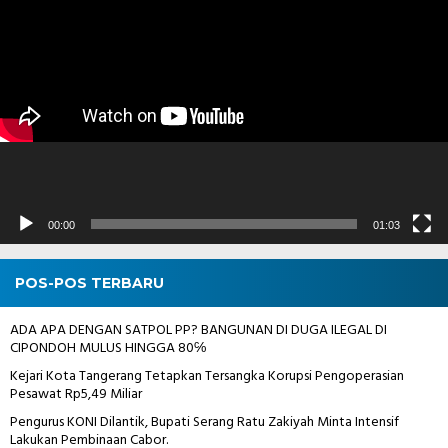
Video
00:00
01:03
POS-POS TERBARU
ADA APA DENGAN SATPOL PP? BANGUNAN DI DUGA ILEGAL DI
CIPONDOH MULUS HINGGA 80℅
Kejari Kota Tangerang Tetapkan Tersangka Korupsi Pengoperasian
Pesawat Rp5,49 Miliar
Pengurus KONI Dilantik, Bupati Serang Ratu Zakiyah Minta Intensif
Lakukan Pembinaan Cabor.