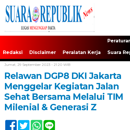
Peratura
Redaksi
Disclaimer
Peralatan Kerja
Suara Re
Home /
Tak Berkategori
Jumat, 29 September 2023 - 21:20 WIB
Relawan DGP8 DKI Jakarta
Menggelar Kegiatan Jalan
Sehat Bersama Melalui TIM
Milenial & Generasi Z