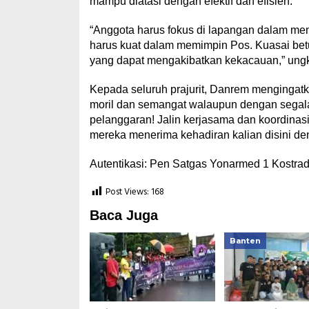
mampu diatasi dengan efektif dan efisien.
“Anggota harus fokus di lapangan dalam m
harus kuat dalam memimpin Pos. Kuasai betu
yang dapat mengakibatkan kekacauan,” ung
Kepada seluruh prajurit, Danrem mengingatk
moril dan semangat walaupun dengan segal
pelanggaran! Jalin kerjasama dan koordinas
mereka menerima kehadiran kalian disini de
Autentikasi: Pen Satgas Yonarmed 1 Kostra
Post Views:
168
Baca Juga
Banten