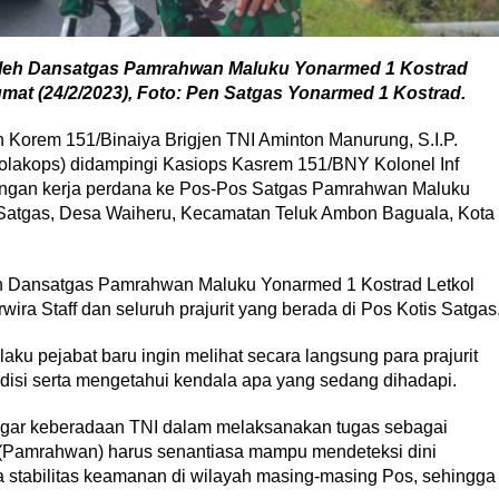
leh Dansatgas Pamrahwan Maluku Yonarmed 1 Kostrad
umat (24/2/2023), Foto: Pen Satgas Yonarmed 1 Kostrad.
orem 151/Binaiya Brigjen TNI Aminton Manurung, S.I.P.
lakops) didampingi Kasiops Kasrem 151/BNY Kolonel Inf
ungan kerja perdana ke Pos-Pos Satgas Pamrahwan Maluku
 Satgas, Desa Waiheru, Kecamatan Teluk Ambon Baguala, Kota
 Dansatgas Pamrahwan Maluku Yonarmed 1 Kostrad Letkol
wira Staff dan seluruh prajurit yang berada di Pos Kotis Satgas
aku pejabat baru ingin melihat secara langsung para prajurit
isi serta mengetahui kendala apa yang sedang dihadapi.
ar keberadaan TNI dalam melaksanakan tugas sebagai
amrahwan) harus senantiasa mampu mendeteksi dini
a stabilitas keamanan di wilayah masing-masing Pos, sehingga