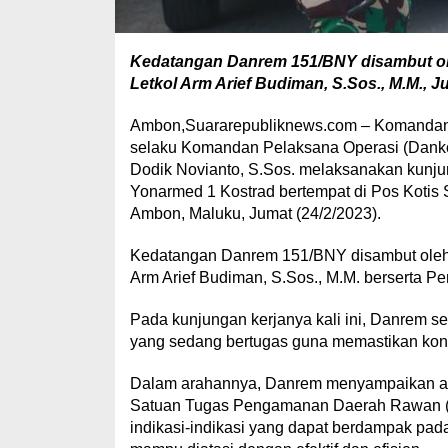
Kedatangan Danrem 151/BNY disambut o
Letkol Arm Arief Budiman, S.Sos., M.M., J
Ambon,Suararepubliknews.com – Komandan K
selaku Komandan Pelaksana Operasi (Danko
Dodik Novianto, S.Sos. melaksanakan kunj
Yonarmed 1 Kostrad bertempat di Pos Kotis
Ambon, Maluku, Jumat (24/2/2023).
Kedatangan Danrem 151/BNY disambut oleh
Arm Arief Budiman, S.Sos., M.M. berserta Per
Pada kunjungan kerjanya kali ini, Danrem sel
yang sedang bertugas guna memastikan kond
Dalam arahannya, Danrem menyampaikan ag
Satuan Tugas Pengamanan Daerah Rawan (P
indikasi-indikasi yang dapat berdampak pad