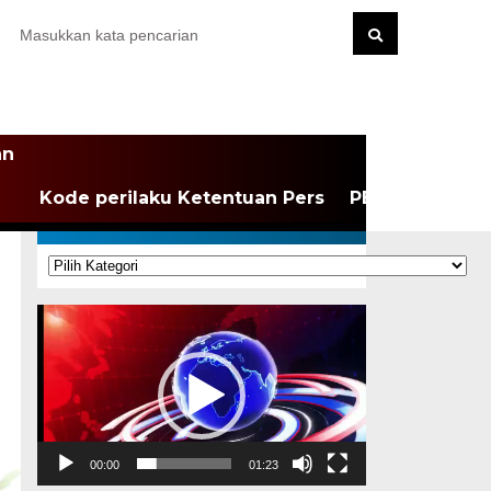
an
Kode perilaku Ketentuan Pers
PEDOMAN MEDI
KATEGORI
Kategori
Pemutar
Video
00:00
01:23