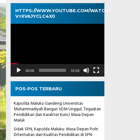
HTTPS://WWW.YOUTUBE.COM/WATCH?
V=XVAJYCLC4X0
Pemutar
Video
00:00
01:03
POS-POS TERBARU
Kapolda Maluku Gandeng Universitas
Muhammadiyah Bangun SDM Unggul, Tegaskan
Pendidikan dan Karakter Kunci Masa Depan
Maluk
Sidak SPN, Kapolda Maluku: Masa Depan Polri
Ditentukan dari Kualitas Pendidikan di SPN