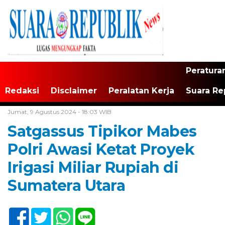
Peratura
Redaksi
Disclaimer
Peralatan Kerja
Suara Re
Home /
Tak Berkategori
Jumat, 9 Agustus 2024 - 18:03 WIB
Satgassus Tipikor Mabes
Polri Awasi Ketat Proyek
Irigasi Miliar Rupiah di
Sumatera Utara