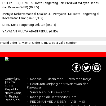
HUT ke – 33, DPMPTSP Kota Tangerang Raih Predikat Wilayah Bebas
dari Korupsi (WBK)
(10,377)
Merajut Kebersamaan di Usia ke-33: Perayaan HUT Kota Tangerang di
Kecamatan Larangan
(10,339)
DPRD Kota Tangerang Selatan
(10,213)
YAYASAN MULYA ABADI PEDULI
(6,110)
Invalid slider id. Master Slider ID must be a valid number.
Contact
Us
Copyright
Redaksi
Disclaimer
Peralatan Kerja
@ 2026
Peraturan Jenjang Karir Wartawan dan
Suara
Karyawan
Republik
Suara Republik News.com
News.Com,
All Rights
Kode perilaku Ketentuan Pers
Reserved
PEDOMAN MEDIA SIBER
VISI – MISI