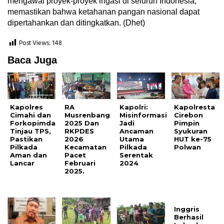
mengawal proyek-proyek irigasi di seluruh Indonesia,
memastikan bahwa ketahanan pangan nasional dapat
dipertahankan dan ditingkatkan. (Dhet)
Post Views:
148
Baca Juga
Kapolres
RA
Kapolri:
Kapolresta
Cimahi dan
Musrenbang
Misinformasi
Cirebon
Forkopimda
2025 Dan
Jadi
Pimpin
Tinjau TPS,
RKPDES
Ancaman
Syukuran
Pastikan
2026
Utama
HUT ke-75
Pilkada
Kecamatan
Pilkada
Polwan
Aman dan
Pacet
Serentak
Lancar
Februari
2024
2025.
Inggris
Berhasil