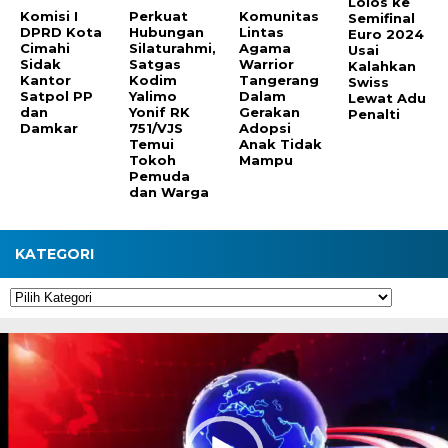
Lolos ke
Komisi I
Perkuat
Komunitas
Semifinal
DPRD Kota
Hubungan
Lintas
Euro 2024
Cimahi
Silaturahmi,
Agama
Usai
Sidak
Satgas
Warrior
Kalahkan
Kantor
Kodim
Tangerang
Swiss
Satpol PP
Yalimo
Dalam
Lewat Adu
dan
Yonif RK
Gerakan
Penalti
Damkar
751/VJS
Adopsi
Temui
Anak Tidak
Tokoh
Mampu
Pemuda
dan Warga
KATEGORI
Kategori
Pemutar
Video