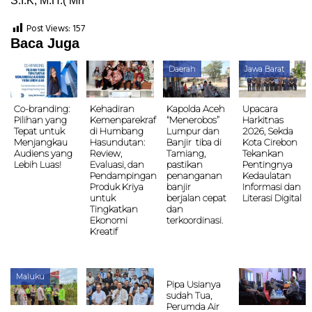
S.I.K, M.H.( Mh
Post Views:
157
Baca Juga
Daerah
Jawa Barat
Co-branding:
Kehadiran
Kapolda Aceh
Upacara
Pilihan yang
Kemenparekraf
“Menerobos”
Harkitnas
Tepat untuk
di Humbang
Lumpur dan
2026, Sekda
Menjangkau
Hasundutan:
Banjir tiba di
Kota Cirebon
Audiens yang
Review,
Tamiang,
Tekankan
Lebih Luas!
Evaluasi, dan
pastikan
Pentingnya
Pendampingan
penanganan
Kedaulatan
Produk Kriya
banjir
Informasi dan
untuk
berjalan cepat
Literasi Digital
Tingkatkan
dan
Ekonomi
terkoordinasi.
Kreatif
Maluku
Pipa Usianya
sudah Tua,
Perumda Air