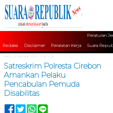
Peraturan Je
Redaksi
Disclaimer
Peralatan Kerja
Suara Repub
Home /
Tak Berkategori
Rabu, 22 Februari 2023 - 13:42 WIB
Satreskrim Polresta Cirebon
Amankan Pelaku
Pencabulan Pemuda
Disabilitas