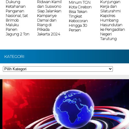
Dukung
Ridwan Kamil
Kunjungan
Minum TGN
Ketahanan
dan Suswono
Kerja dan
Kota Cirebon
Panganan
Siap Jalankan
Silaturahmi
Bisa Tekan
Nasional, Sat
Kampanye
Kapolres
Tingkat
Brimob
Damai dan
Humbang
Kebocoran
Maluku
Riang di
Hasundutan
Hingga 30
Panen
Pilkada
ke Pengadilan
Persen
Jagung 2 Ton
Jakarta 2024
Negeri
Tarutung
KATEGORI
Kategori