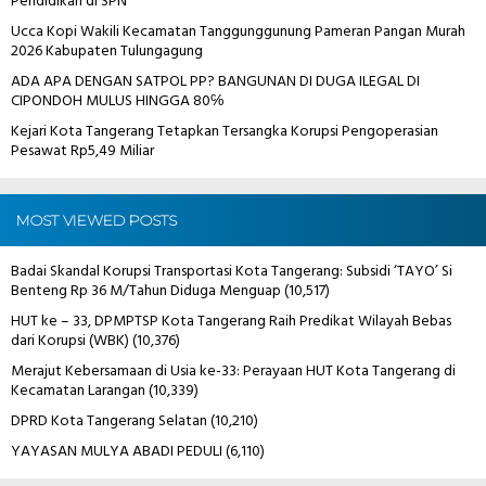
Pendidikan di SPN
Ucca Kopi Wakili Kecamatan Tanggunggunung Pameran Pangan Murah
2026 Kabupaten Tulungagung
ADA APA DENGAN SATPOL PP? BANGUNAN DI DUGA ILEGAL DI
CIPONDOH MULUS HINGGA 80℅
Kejari Kota Tangerang Tetapkan Tersangka Korupsi Pengoperasian
Pesawat Rp5,49 Miliar
MOST VIEWED POSTS
Badai Skandal Korupsi Transportasi Kota Tangerang: Subsidi ‘TAYO’ Si
Benteng Rp 36 M/Tahun Diduga Menguap
(10,517)
HUT ke – 33, DPMPTSP Kota Tangerang Raih Predikat Wilayah Bebas
dari Korupsi (WBK)
(10,376)
Merajut Kebersamaan di Usia ke-33: Perayaan HUT Kota Tangerang di
Kecamatan Larangan
(10,339)
DPRD Kota Tangerang Selatan
(10,210)
YAYASAN MULYA ABADI PEDULI
(6,110)