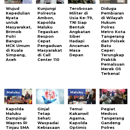
Wujud
Kunjungi
Terobosan
Diduga
Kepedulian
Polresta
Militer di
Pembiaran
Nyata
Ambon,
Usia Ke-79,
di Wilayah
untuk
Kapolda
TNI Siap
Hukum
Masyarakat,
Maluku
Bentuk
Polres
Brimob
Tegaskan
Angkatan
Metro Kota
Polri
Respon
Siber
Tangerang
Bangun
Cepat
Hadapi
dan Polsek
MCK Umum
Pengaduan
Ancaman
Batu
di Kuala
Masyarakat
Masa
Ceper:
Simpang,
di Call
Depan
Terungkap
Aceh
Center 110
Praktik
Pemalsuan
Merek Oli
Terkenal
Maluku
Maluku
Kapolda
Ginjal
Temui
Pegiat
Maluku
Tetap
Kakanwil
Medsos
Dampingi
Sehat:
Agama,
Tangerang
Wapres RI
Waspadai
Kapolda
Gandeng
Tinjau SMA
Kebiasaan
Optimis
Polres