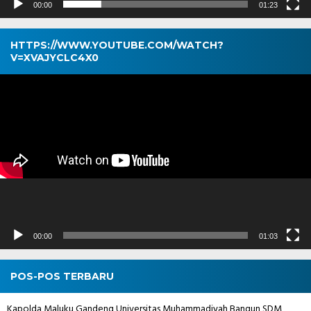
00:00
01:23
HTTPS://WWW.YOUTUBE.COM/WATCH?
V=XVAJYCLC4X0
Pemutar
Video
00:00
01:03
POS-POS TERBARU
Kapolda Maluku Gandeng Universitas Muhammadiyah Bangun SDM