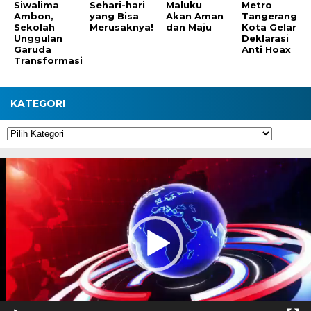
Siwalima
Sehari-hari
Maluku
Metro
Ambon,
yang Bisa
Akan Aman
Tangerang
Sekolah
Merusaknya!
dan Maju
Kota Gelar
Unggulan
Deklarasi
Garuda
Anti Hoax
Transformasi
KATEGORI
Kategori
Pemutar
Video