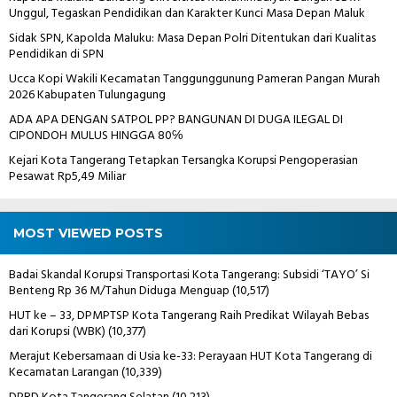
Unggul, Tegaskan Pendidikan dan Karakter Kunci Masa Depan Maluk
Sidak SPN, Kapolda Maluku: Masa Depan Polri Ditentukan dari Kualitas
Pendidikan di SPN
Ucca Kopi Wakili Kecamatan Tanggunggunung Pameran Pangan Murah
2026 Kabupaten Tulungagung
ADA APA DENGAN SATPOL PP? BANGUNAN DI DUGA ILEGAL DI
CIPONDOH MULUS HINGGA 80℅
Kejari Kota Tangerang Tetapkan Tersangka Korupsi Pengoperasian
Pesawat Rp5,49 Miliar
MOST VIEWED POSTS
Badai Skandal Korupsi Transportasi Kota Tangerang: Subsidi ‘TAYO’ Si
Benteng Rp 36 M/Tahun Diduga Menguap
(10,517)
HUT ke – 33, DPMPTSP Kota Tangerang Raih Predikat Wilayah Bebas
dari Korupsi (WBK)
(10,377)
Merajut Kebersamaan di Usia ke-33: Perayaan HUT Kota Tangerang di
Kecamatan Larangan
(10,339)