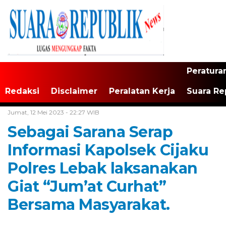
Peratura
Redaksi
Disclaimer
Peralatan Kerja
Suara Re
Home /
Tak Berkategori
Jumat, 12 Mei 2023 - 22:27 WIB
Sebagai Sarana Serap
Informasi Kapolsek Cijaku
Polres Lebak laksanakan
Giat “Jum’at Curhat”
Bersama Masyarakat.