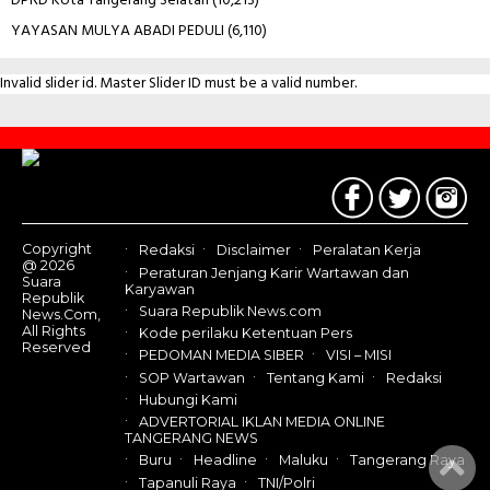
DPRD Kota Tangerang Selatan
(10,213)
YAYASAN MULYA ABADI PEDULI
(6,110)
Invalid slider id. Master Slider ID must be a valid number.
Contact
Us
Copyright
Redaksi
Disclaimer
Peralatan Kerja
@ 2026
Peraturan Jenjang Karir Wartawan dan
Suara
Karyawan
Republik
Suara Republik News.com
News.Com,
All Rights
Kode perilaku Ketentuan Pers
Reserved
PEDOMAN MEDIA SIBER
VISI – MISI
SOP Wartawan
Tentang Kami
Redaksi
Hubungi Kami
ADVERTORIAL IKLAN MEDIA ONLINE
TANGERANG NEWS
Buru
Headline
Maluku
Tangerang Raya
Tapanuli Raya
TNI/Polri