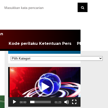
an
Kode perilaku Ketentuan Pers
PEDOMAN MEDI
KATEGORI
Kategori
Pemutar
Video
00:00
01:23