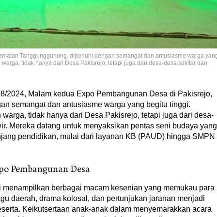
amatan Tanggunggunung, dipenuhi dengan semangat dan antusiasme warga yan
n warga, tidak hanya dari Desa Pakisrejo, tetapi juga dari desa-desa sekitar dan
08/2024, Malam kedua Expo Pembangunan Desa di Pakisrejo,
n semangat dan antusiasme warga yang begitu tinggi.
 warga, tidak hanya dari Desa Pakisrejo, tetapi juga dari desa-
ir. Mereka datang untuk menyaksikan pentas seni budaya yang
enjang pendidikan, mulai dari layanan KB (PAUD) hingga SMPN
xpo Pembangunan Desa
i menampilkan berbagai macam kesenian yang memukau para
lagu daerah, drama kolosal, dan pertunjukan jaranan menjadi
eserta. Keikutsertaan anak-anak dalam menyemarakkan acara