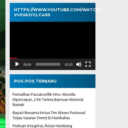
HTTPS://WWW.YOUTUBE.COM/WATCH?
V=XVAJYCLC4X0
Pemutar
Video
00:00
01:03
POS-POS TERBARU
Pemulihan Pascakonflik Hitu–Morella
Dipercepat, 2 KK Terima Bantuan Material
Rumah
Bupati Bersama Ketua Tim Wasev Pusterad
Tinjau Sasaran Tmmd Di Humbahas
Perkuat Integritas, Rutan Humbang