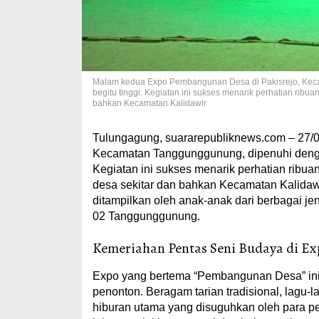
Malam kedua Expo Pembangunan Desa di Pakisrejo, Kec
begitu tinggi. Kegiatan ini sukses menarik perhatian ribua
bahkan Kecamatan Kalidawir
Tulungagung, suararepubliknews.com – 27/
Kecamatan Tanggunggunung, dipenuhi denga
Kegiatan ini sukses menarik perhatian ribuan
desa sekitar dan bahkan Kecamatan Kalidaw
ditampilkan oleh anak-anak dari berbagai j
02 Tanggunggunung.
Kemeriahan Pentas Seni Budaya di E
Expo yang bertema “Pembangunan Desa” in
penonton. Beragam tarian tradisional, lagu-
hiburan utama yang disuguhkan oleh para p