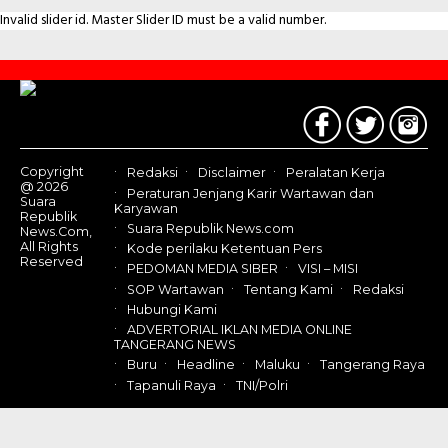
Invalid slider id. Master Slider ID must be a valid number.
Contact
Us
Copyright
Redaksi
Disclaimer
Peralatan Kerja
@ 2026
Peraturan Jenjang Karir Wartawan dan
Suara
Karyawan
Republik
Suara Republik News.com
News.Com,
All Rights
Kode perilaku Ketentuan Pers
Reserved
PEDOMAN MEDIA SIBER
VISI – MISI
SOP Wartawan
Tentang Kami
Redaksi
Hubungi Kami
ADVERTORIAL IKLAN MEDIA ONLINE
TANGERANG NEWS
Buru
Headline
Maluku
Tangerang Raya
Tapanuli Raya
TNI/Polri