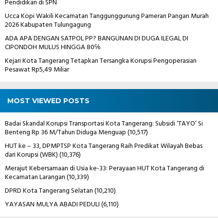
Pendidikan di SPN
Ucca Kopi Wakili Kecamatan Tanggunggunung Pameran Pangan Murah
2026 Kabupaten Tulungagung
ADA APA DENGAN SATPOL PP? BANGUNAN DI DUGA ILEGAL DI
CIPONDOH MULUS HINGGA 80℅
Kejari Kota Tangerang Tetapkan Tersangka Korupsi Pengoperasian
Pesawat Rp5,49 Miliar
MOST VIEWED POSTS
Badai Skandal Korupsi Transportasi Kota Tangerang: Subsidi ‘TAYO’ Si
Benteng Rp 36 M/Tahun Diduga Menguap
(10,517)
HUT ke – 33, DPMPTSP Kota Tangerang Raih Predikat Wilayah Bebas
dari Korupsi (WBK)
(10,376)
Merajut Kebersamaan di Usia ke-33: Perayaan HUT Kota Tangerang di
Kecamatan Larangan
(10,339)
DPRD Kota Tangerang Selatan
(10,210)
YAYASAN MULYA ABADI PEDULI
(6,110)