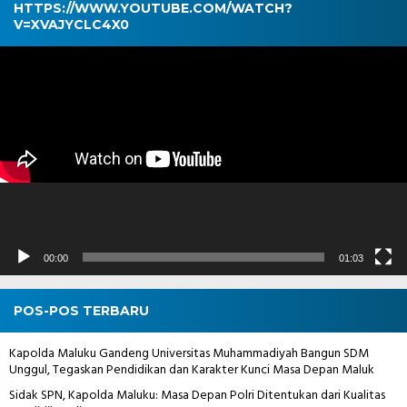
HTTPS://WWW.YOUTUBE.COM/WATCH?
V=XVAJYCLC4X0
Pemutar
Video
00:00
01:03
POS-POS TERBARU
Kapolda Maluku Gandeng Universitas Muhammadiyah Bangun SDM
Unggul, Tegaskan Pendidikan dan Karakter Kunci Masa Depan Maluk
Sidak SPN, Kapolda Maluku: Masa Depan Polri Ditentukan dari Kualitas