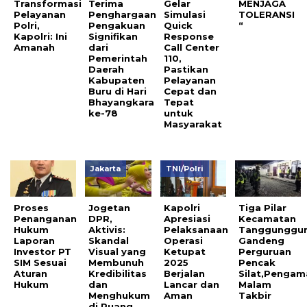
Transformasi
Terima
Gelar
MENJAGA
Pelayanan
Penghargaan
Simulasi
TOLERANSI
Polri,
Pengakuan
Quick
“
Kapolri: Ini
Signifikan
Response
Amanah
dari
Call Center
Pemerintah
110,
Daerah
Pastikan
Kabupaten
Pelayanan
Buru di Hari
Cepat dan
Bhayangkara
Tepat
ke-78
untuk
Masyarakat
Jakarta
TNI/Polri
Proses
Jogetan
Kapolri
Tiga Pilar
Penanganan
DPR,
Apresiasi
Kecamatan
Hukum
Aktivis:
Pelaksanaan
Tanggunggu
Laporan
Skandal
Operasi
Gandeng
Investor PT
Visual yang
Ketupat
Perguruan
SIM Sesuai
Membunuh
2025
Pencak
Aturan
Kredibilitas
Berjalan
Silat,Penga
Hukum
dan
Lancar dan
Malam
Menghukum
Aman
Takbir
di Ruang