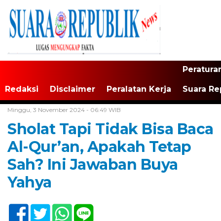
Peratura
Redaksi
Disclaimer
Peralatan Kerja
Suara Re
Home /
Tak Berkategori
Minggu, 3 November 2024 - 06:49 WIB
Sholat Tapi Tidak Bisa Baca
Al-Qur’an, Apakah Tetap
Sah? Ini Jawaban Buya
Yahya