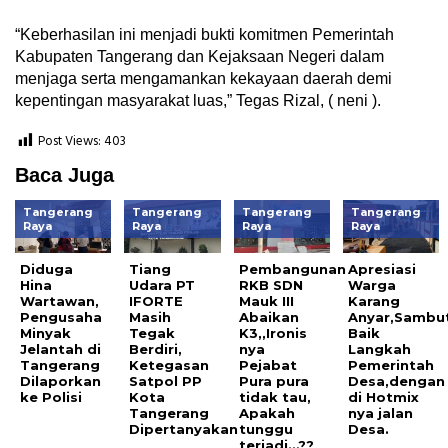
“Keberhasilan ini menjadi bukti komitmen Pemerintah
Kabupaten Tangerang dan Kejaksaan Negeri dalam
menjaga serta mengamankan kekayaan daerah demi
kepentingan masyarakat luas,” Tegas Rizal, ( neni ).
Post Views:
403
Baca Juga
Tangerang
Tangerang
Tangerang
Tangerang
Raya
Raya
Raya
Raya
Diduga
Tiang
Pembangunan
Apresiasi
Hina
Udara PT
RKB SDN
Warga
Wartawan,
IFORTE
Mauk III
Karang
Pengusaha
Masih
Abaikan
Anyar,Sambu
Minyak
Tegak
K3,,Ironis
Baik
Jelantah di
Berdiri,
nya
Langkah
Tangerang
Ketegasan
Pejabat
Pemerintah
Dilaporkan
Satpol PP
Pura pura
Desa,dengan
ke Polisi
Kota
tidak tau,
di Hotmix
Tangerang
Apakah
nya jalan
Dipertanyakan
tunggu
Desa.
terjadi…??