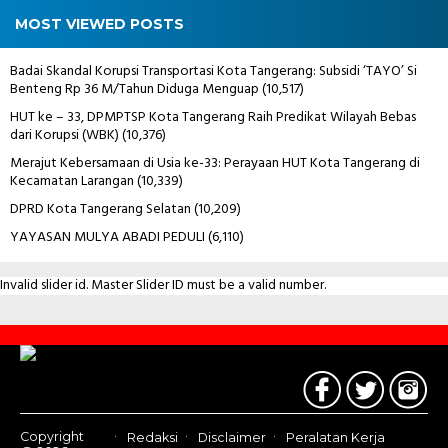
MOST VIEWED POSTS
Badai Skandal Korupsi Transportasi Kota Tangerang: Subsidi ‘TAYO’ Si
Benteng Rp 36 M/Tahun Diduga Menguap
(10,517)
HUT ke – 33, DPMPTSP Kota Tangerang Raih Predikat Wilayah Bebas
dari Korupsi (WBK)
(10,376)
Merajut Kebersamaan di Usia ke-33: Perayaan HUT Kota Tangerang di
Kecamatan Larangan
(10,339)
DPRD Kota Tangerang Selatan
(10,209)
YAYASAN MULYA ABADI PEDULI
(6,110)
Invalid slider id. Master Slider ID must be a valid number.
Contact
Us
Copyright
Redaksi
Disclaimer
Peralatan Kerja