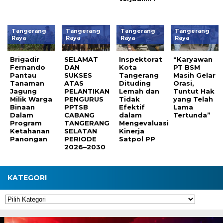
Tangerang
Tangerang
Tangerang
Tangerang
Raya
Raya
Raya
Raya
Brigadir
SELAMAT
Inspektorat
“Karyawan
Fernando
DAN
Kota
PT BSM
Pantau
SUKSES
Tangerang
Masih Gelar
Tanaman
ATAS
Dituding
Orasi,
Jagung
PELANTIKAN
Lemah dan
Tuntut Hak
Milik Warga
PENGURUS
Tidak
yang Telah
Binaan
PPTSB
Efektif
Lama
Dalam
CABANG
dalam
Tertunda”
Program
TANGERANG
Mengevaluasi
Ketahanan
SELATAN
Kinerja
Panongan
PERIODE
Satpol PP
2026–2030
KATEGORI
Kategori
Pemutar