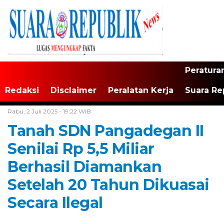
Peratura
Redaksi
Disclaimer
Peralatan Kerja
Suara Re
Home /
Tangerang Raya
Rabu, 2 Juli 2025 - 19:22 WIB
Tanah SDN Pangadegan II
Senilai Rp 5,5 Miliar
Berhasil Diamankan
Setelah 20 Tahun Dikuasai
Secara Ilegal