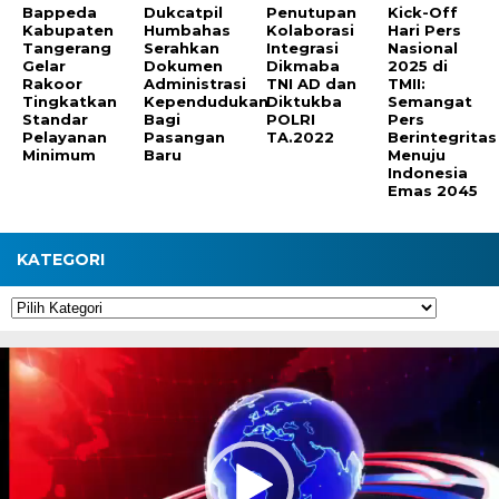
Bappeda
Dukcatpil
Penutupan
Kick-Off
Kabupaten
Humbahas
Kolaborasi
Hari Pers
Tangerang
Serahkan
Integrasi
Nasional
Gelar
Dokumen
Dikmaba
2025 di
Rakoor
Administrasi
TNI AD dan
TMII:
Tingkatkan
Kependudukan
Diktukba
Semangat
Standar
Bagi
POLRI
Pers
Pelayanan
Pasangan
TA.2022
Berintegritas
Minimum
Baru
Menuju
Indonesia
Emas 2045
KATEGORI
Kategori
Pemutar
Video