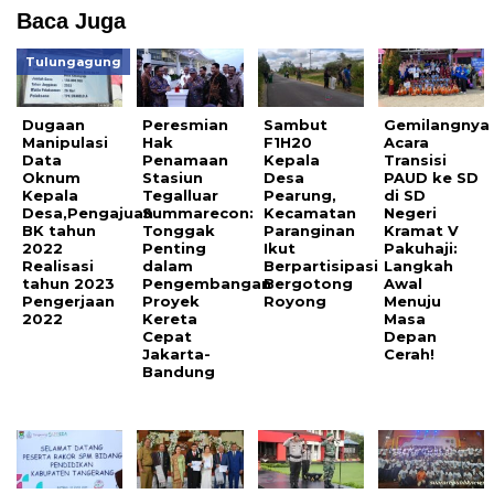
Baca Juga
Tulungagung
Dugaan
Peresmian
Sambut
Gemilangnya
Manipulasi
Hak
F1H20
Acara
Data
Penamaan
Kepala
Transisi
Oknum
Stasiun
Desa
PAUD ke SD
Kepala
Tegalluar
Pearung,
di SD
Desa,Pengajuan
Summarecon:
Kecamatan
Negeri
BK tahun
Tonggak
Paranginan
Kramat V
2022
Penting
Ikut
Pakuhaji:
Realisasi
dalam
Berpartisipasi
Langkah
tahun 2023
Pengembangan
Bergotong
Awal
Pengerjaan
Proyek
Royong
Menuju
2022
Kereta
Masa
Cepat
Depan
Jakarta-
Cerah!
Bandung