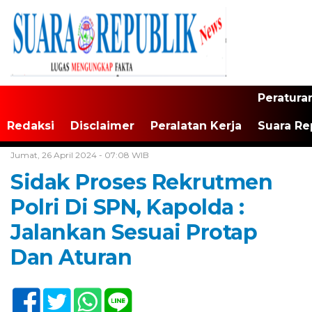
Peratura
Redaksi
Disclaimer
Peralatan Kerja
Suara Re
Home /
Tak Berkategori
Jumat, 26 April 2024 - 07:08 WIB
Sidak Proses Rekrutmen
Polri Di SPN, Kapolda :
Jalankan Sesuai Protap
Dan Aturan