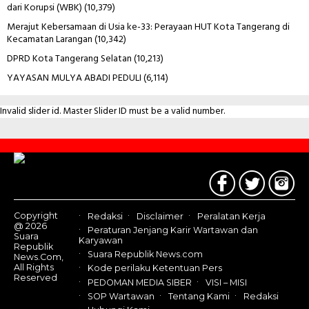
dari Korupsi (WBK)
(10,379)
Merajut Kebersamaan di Usia ke-33: Perayaan HUT Kota Tangerang di
Kecamatan Larangan
(10,342)
DPRD Kota Tangerang Selatan
(10,213)
YAYASAN MULYA ABADI PEDULI
(6,114)
Invalid slider id. Master Slider ID must be a valid number.
Contact
Us
Copyright
Redaksi
Disclaimer
Peralatan Kerja
@ 2026
Peraturan Jenjang Karir Wartawan dan
Suara
Karyawan
Republik
Suara Republik News.com
News.Com,
All Rights
Kode perilaku Ketentuan Pers
Reserved
PEDOMAN MEDIA SIBER
VISI – MISI
SOP Wartawan
Tentang Kami
Redaksi