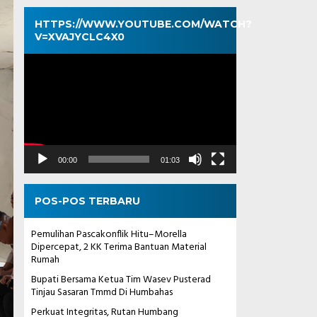
HTTPS://WWW.YOUTUBE.COM/WATCH?
V=XVAJYCLC4X0
Pemutar
Video
00:00
01:03
POS-POS TERBARU
Pemulihan Pascakonflik Hitu–Morella
Dipercepat, 2 KK Terima Bantuan Material
Rumah
Bupati Bersama Ketua Tim Wasev Pusterad
Tinjau Sasaran Tmmd Di Humbahas
Perkuat Integritas, Rutan Humbang