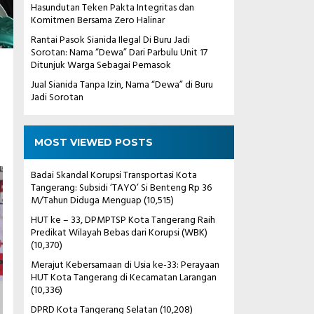
Hasundutan Teken Pakta Integritas dan
Komitmen Bersama Zero Halinar
Rantai Pasok Sianida Ilegal Di Buru Jadi
Sorotan: Nama “Dewa” Dari Parbulu Unit 17
Ditunjuk Warga Sebagai Pemasok
n
Jual Sianida Tanpa Izin, Nama “Dewa” di Buru
Jadi Sorotan
MOST VIEWED POSTS
Badai Skandal Korupsi Transportasi Kota
Tangerang: Subsidi ‘TAYO’ Si Benteng Rp 36
M/Tahun Diduga Menguap
(10,515)
HUT ke – 33, DPMPTSP Kota Tangerang Raih
Predikat Wilayah Bebas dari Korupsi (WBK)
(10,370)
Merajut Kebersamaan di Usia ke-33: Perayaan
HUT Kota Tangerang di Kecamatan Larangan
(10,336)
DPRD Kota Tangerang Selatan
(10,208)