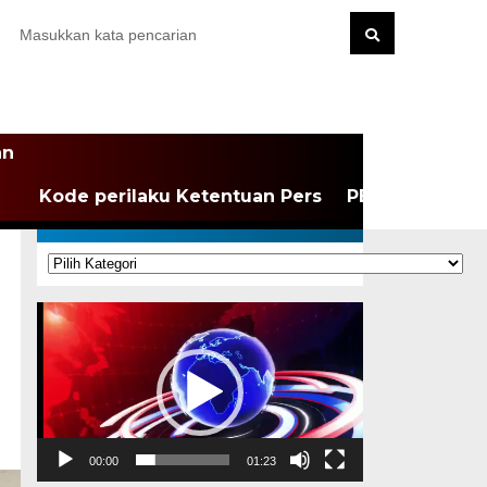
an
Kode perilaku Ketentuan Pers
PEDOMAN MEDI
KATEGORI
Kategori
Pemutar
Video
00:00
01:23