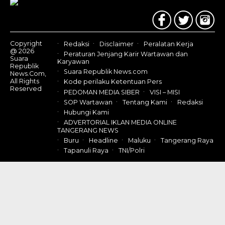
Us
Copyright
Redaksi
Disclaimer
Peralatan Kerja
@ 2026
Peraturan Jenjang Karir Wartawan dan
Suara
Karyawan
Republik
Suara Republik News.com
News.Com,
All Rights
Kode perilaku Ketentuan Pers
Reserved
PEDOMAN MEDIA SIBER
VISI – MISI
SOP Wartawan
Tentang Kami
Redaksi
Hubungi Kami
ADVERTORIAL IKLAN MEDIA ONLINE
TANGERANG NEWS
Buru
Headline
Maluku
Tangerang Raya
Tapanuli Raya
TNI/Polri