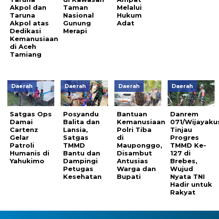
Akpol dan
Taman
Melalui
Taruna
Nasional
Hukum
Akpol atas
Gunung
Adat
Dedikasi
Merapi
Kemanusiaan
di Aceh
Tamiang
Daerah
Daerah
Daerah
Daerah
Satgas Ops
Posyandu
Bantuan
Danrem
Damai
Balita dan
Kemanusiaan
071/Wijayak
Cartenz
Lansia,
Polri Tiba
Tinjau
Gelar
Satgas
di
Progres
Patroli
TMMD
Mauponggo,
TMMD Ke-
Humanis di
Bantu dan
Disambut
127 di
Yahukimo
Dampingi
Antusias
Brebes,
Petugas
Warga dan
Wujud
Kesehatan
Bupati
Nyata TNI
Hadir untuk
Rakyat