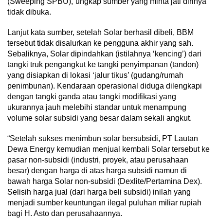
(Sweeping SPBU),”ungkap sumber yang minta jati dirinya
tidak dibuka.
Lanjut kata sumber, setelah Solar berhasil dibeli, BBM
tersebut tidak disalurkan ke pengguna akhir yang sah.
Sebaliknya, Solar dipindahkan (istilahnya ‘kencing’) dari
tangki truk pengangkut ke tangki penyimpanan (tandon)
yang disiapkan di lokasi ‘jalur tikus’ (gudang/rumah
penimbunan). Kendaraan operasional diduga dilengkapi
dengan tangki ganda atau tangki modifikasi yang
ukurannya jauh melebihi standar untuk menampung
volume solar subsidi yang besar dalam sekali angkut.
“Setelah sukses menimbun solar bersubsidi, PT Lautan
Dewa Energy kemudian menjual kembali Solar tersebut ke
pasar non-subsidi (industri, proyek, atau perusahaan
besar) dengan harga di atas harga subsidi namun di
bawah harga Solar non-subsidi (Dexlite/Pertamina Dex).
Selisih harga jual (dari harga beli subsidi) inilah yang
menjadi sumber keuntungan ilegal puluhan miliar rupiah
bagi H. Asto dan perusahaannya.