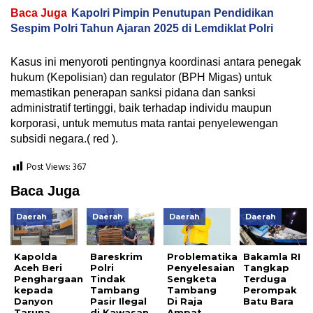
Baca Juga
Kapolri Pimpin Penutupan Pendidikan
Sespim Polri Tahun Ajaran 2025 di Lemdiklat Polri
Kasus ini menyoroti pentingnya koordinasi antara penegak
hukum (Kepolisian) dan regulator (BPH Migas) untuk
memastikan penerapan sanksi pidana dan sanksi
administratif tertinggi, baik terhadap individu maupun
korporasi, untuk memutus mata rantai penyelewengan
subsidi negara.( red ).
Post Views:
367
Baca Juga
Daerah
Daerah
Daerah
Daerah
Kapolda
Bareskrim
Problematika
Bakamla RI
Aceh Beri
Polri
Penyelesaian
Tangkap
Penghargaan
Tindak
Sengketa
Terduga
kepada
Tambang
Tambang
Perompak
Danyon
Pasir Ilegal
Di Raja
Batu Bara
Taruna
di Kawasan
Ampat