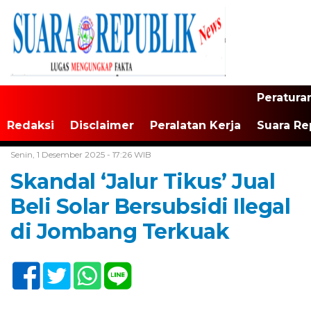
Peratura
Redaksi
Disclaimer
Peralatan Kerja
Suara Re
Home /
Daerah
Senin, 1 Desember 2025 - 17:26 WIB
Skandal ‘Jalur Tikus’ Jual
Beli Solar Bersubsidi Ilegal
di Jombang Terkuak