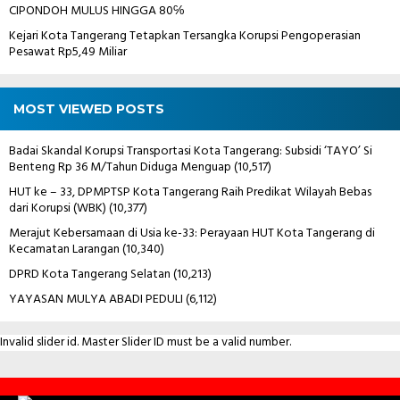
CIPONDOH MULUS HINGGA 80℅
Kejari Kota Tangerang Tetapkan Tersangka Korupsi Pengoperasian
Pesawat Rp5,49 Miliar
MOST VIEWED POSTS
Badai Skandal Korupsi Transportasi Kota Tangerang: Subsidi ‘TAYO’ Si
Benteng Rp 36 M/Tahun Diduga Menguap
(10,517)
HUT ke – 33, DPMPTSP Kota Tangerang Raih Predikat Wilayah Bebas
dari Korupsi (WBK)
(10,377)
Merajut Kebersamaan di Usia ke-33: Perayaan HUT Kota Tangerang di
Kecamatan Larangan
(10,340)
DPRD Kota Tangerang Selatan
(10,213)
YAYASAN MULYA ABADI PEDULI
(6,112)
Invalid slider id. Master Slider ID must be a valid number.
Contact